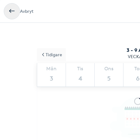
Avbryt
3 - 9
Tidigare
VECK
Mån
Tis
Ons
To
3
4
5
6