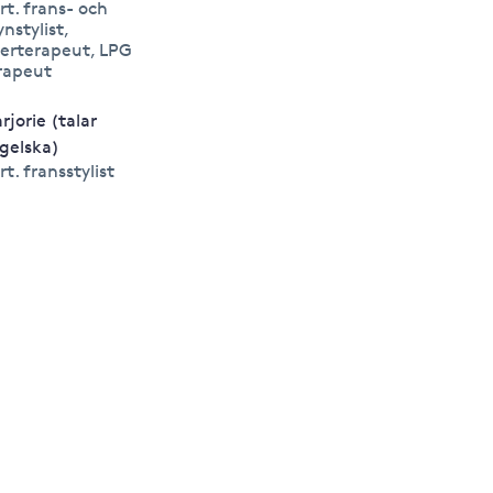
rt. frans- och
ynstylist,
serterapeut, LPG
rapeut
rjorie (talar
gelska)
rt. fransstylist