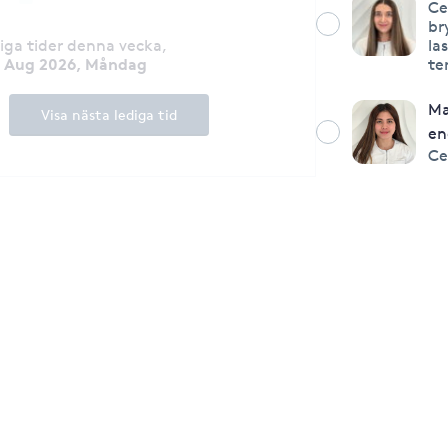
Ce
br
diga tider denna vecka
,
la
0 Aug 2026, Måndag
te
Ma
Visa nästa lediga tid
en
Ce