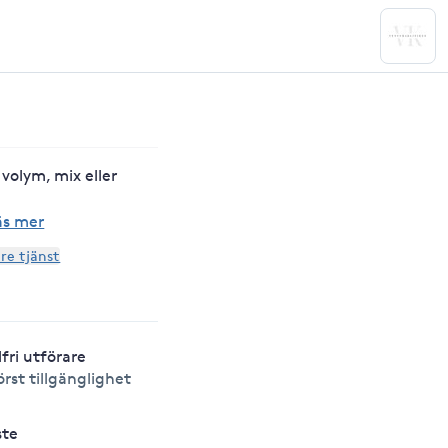
 volym, mix eller
äs mer
are tjänst
lfri utförare
örst tillgänglighet
ste