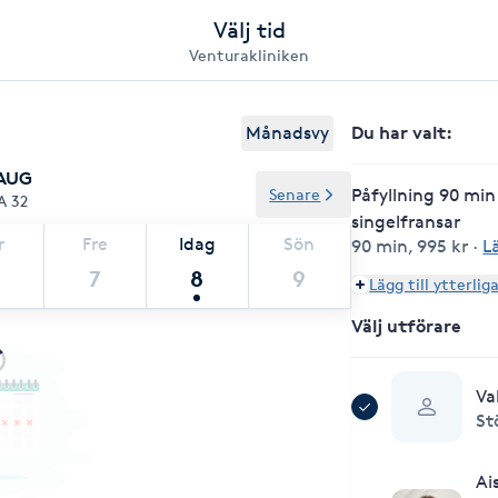
Välj tid
Venturakliniken
Du har valt
:
Månadsvy
 AUG
Påfyllning 90 min
Senare
A 32
singelfransar
r
Fre
Idag
Sön
90 min
,
995 kr
·
L
7
8
9
Lägg till ytterlig
Välj utförare
Va
St
Ai