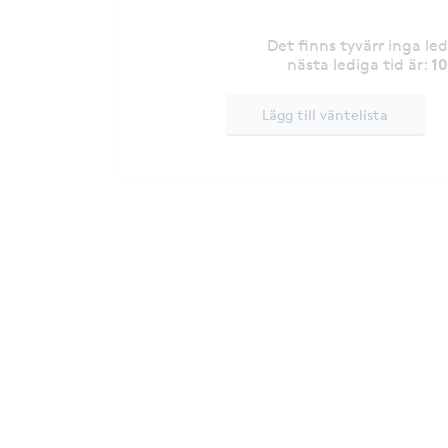
Det finns tyvärr inga le
1
nästa lediga tid är
:
Lägg till väntelista