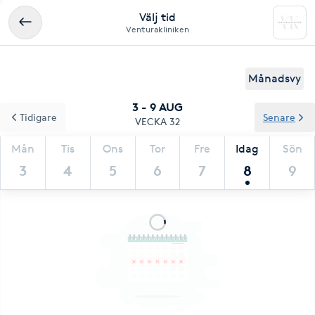
Välj tid
Venturakliniken
Månadsvy
3 - 9 AUG
Tidigare
Senare
VECKA 32
Mån
Tis
Ons
Tor
Fre
Idag
Sön
3
4
5
6
7
8
9