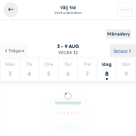
Välj tid
Venturakliniken
Månadsvy
3 - 9 AUG
Tidigare
Senare
VECKA 32
Mån
Tis
Ons
Tor
Fre
Idag
Sön
3
4
5
6
7
8
9