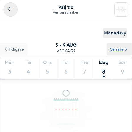
Välj tid
Venturakliniken
Månadsvy
3 - 9 AUG
Tidigare
Senare
VECKA 32
Mån
Tis
Ons
Tor
Fre
Idag
Sön
3
4
5
6
7
8
9