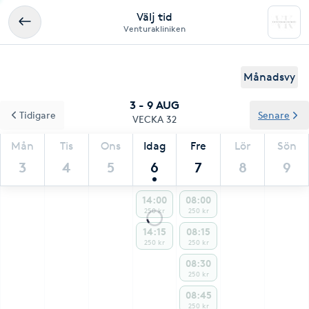
Välj tid
Venturakliniken
Månadsvy
3 - 9 AUG
Tidigare
Senare
VECKA 32
Mån
Tis
Ons
Idag
Fre
Lör
Sön
3
4
5
6
7
8
9
14:00
08:00
250 kr
250 kr
14:15
08:15
250 kr
250 kr
08:30
250 kr
08:45
250 kr