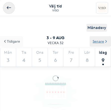
Välj tid
VISO
Månadsvy
3 - 9 AUG
Tidigare
Senare
VECKA 32
Mån
Tis
Ons
Tor
Fre
Lör
Idag
3
4
5
6
7
8
9