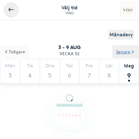
Välj tid
VISO
Månadsvy
3 - 9 AUG
Tidigare
Senare
VECKA 32
Mån
Tis
Ons
Tor
Fre
Lör
Idag
3
4
5
6
7
8
9