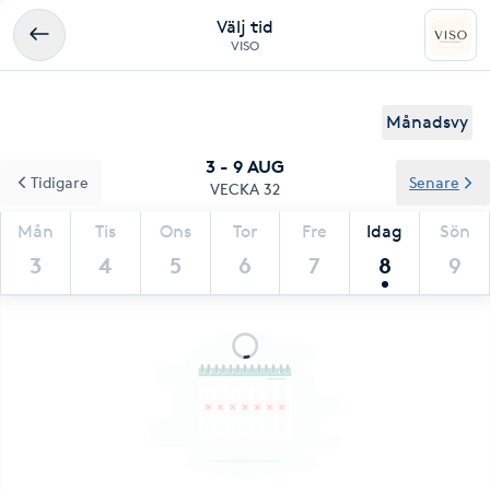
Välj tid
VISO
Månadsvy
3 - 9 AUG
Tidigare
Senare
VECKA 32
Mån
Tis
Ons
Tor
Fre
Idag
Sön
3
4
5
6
7
8
9