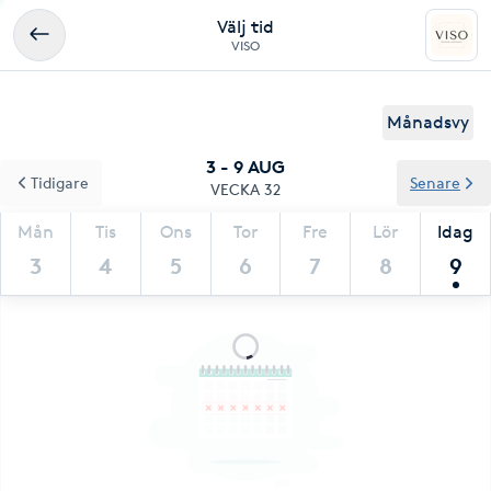
Välj tid
VISO
Månadsvy
3 - 9 AUG
Tidigare
Senare
VECKA 32
Mån
Tis
Ons
Tor
Fre
Lör
Idag
3
4
5
6
7
8
9