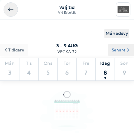
Välj tid
VN Estetik
Månadsvy
3 - 9 AUG
Tidigare
Senare
VECKA 32
Mån
Tis
Ons
Tor
Fre
Idag
Sön
3
4
5
6
7
8
9