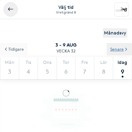
Välj tid
Vretgränd 8
Månadsvy
3 - 9 AUG
Tidigare
Senare
VECKA 32
Mån
Tis
Ons
Tor
Fre
Lör
Idag
3
4
5
6
7
8
9