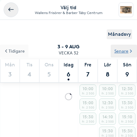
Välj tid
Wallens Frisörer & Barber Täby Centrum
Månadsvy
3 - 9 AUG
Tidigare
Senare
VECKA 32
Mån
Tis
Ons
Idag
Fre
Lör
Sön
3
4
5
6
7
8
9
10:00
10:00
12:30
fr. 2 500
fr. 2 500
fr. 2 500
15:00
12:30
13:30
fr. 2 500
fr. 2 500
fr. 2 500
15:30
14:10
15:10
fr. 2 500
fr. 2 500
fr. 2 500
15:30
15:30
fr. 2 500
fr. 2 500