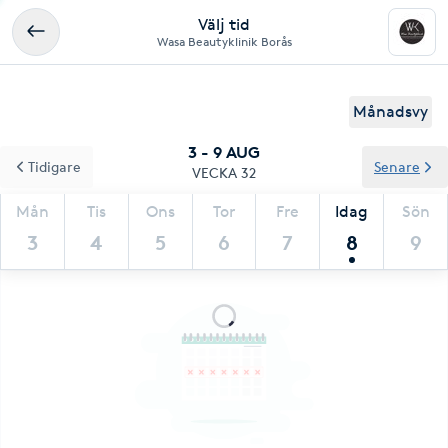
Välj tid
Wasa Beautyklinik Borås
Månadsvy
3 - 9 AUG
Tidigare
Senare
VECKA 32
Mån
Tis
Ons
Tor
Fre
Idag
Sön
3
4
5
6
7
8
9