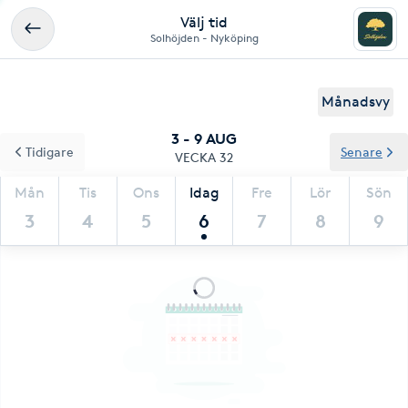
Välj tid
Solhöjden - Nyköping
Månadsvy
3 - 9 AUG
Tidigare
Senare
VECKA 32
Mån
Tis
Ons
Idag
Fre
Lör
Sön
3
4
5
6
7
8
9