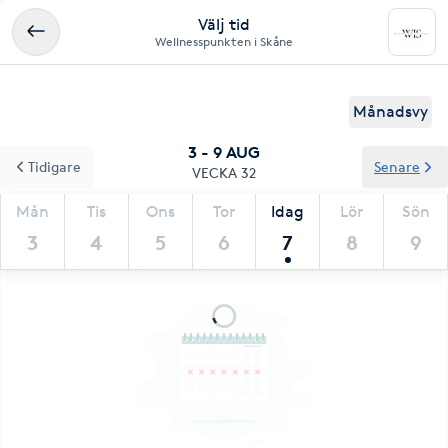
Välj tid
Wellnesspunkten i Skåne
Månadsvy
3 - 9 AUG
Tidigare
Senare
VECKA 32
Mån
Tis
Ons
Tor
Idag
Lör
Sön
3
4
5
6
7
8
9