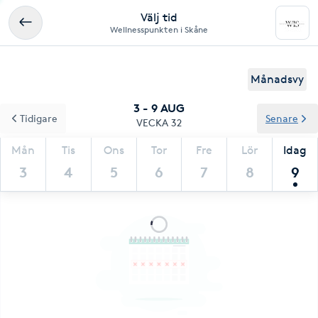
Välj tid
Wellnesspunkten i Skåne
Månadsvy
3 - 9 AUG
Tidigare
Senare
VECKA 32
Mån
Tis
Ons
Tor
Fre
Lör
Idag
3
4
5
6
7
8
9