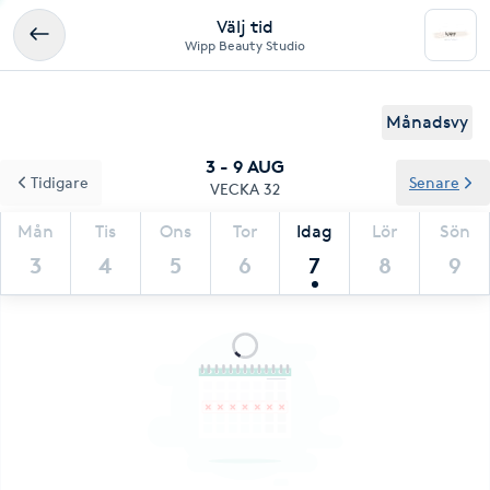
Välj tid
Wipp Beauty Studio
Månadsvy
3 - 9 AUG
Tidigare
Senare
VECKA 32
Mån
Tis
Ons
Tor
Idag
Lör
Sön
3
4
5
6
7
8
9