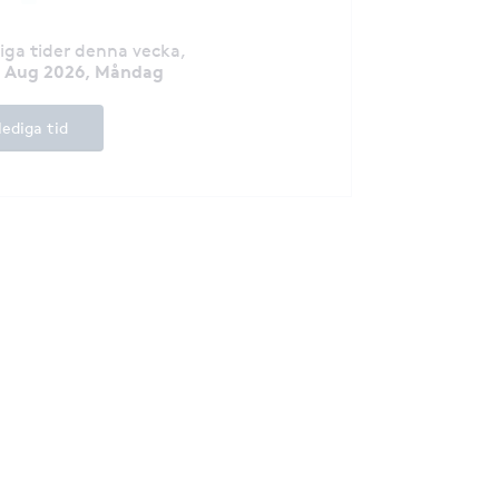
diga tider denna vecka
,
7 Aug 2026, Måndag
lediga tid