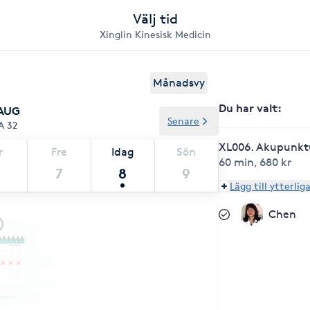
Välj tid
Xinglin Kinesisk Medicin
Månadsvy
Du har valt
:
 AUG
Senare
A 32
XL006. Akupunkt
r
Fre
Idag
Sön
60 min
,
680 kr
7
8
9
Lägg till ytterlig
Chen