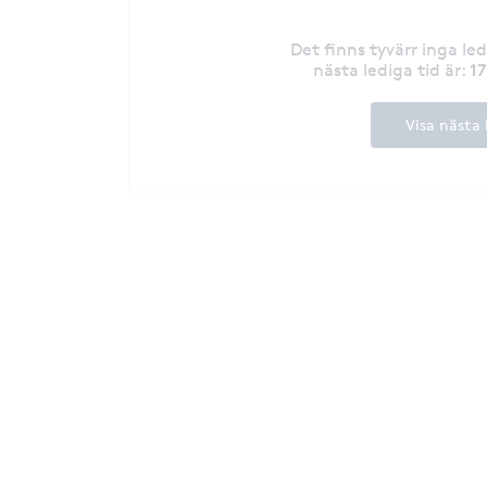
Det finns tyvärr inga le
1
nästa lediga tid är
:
Visa nästa 