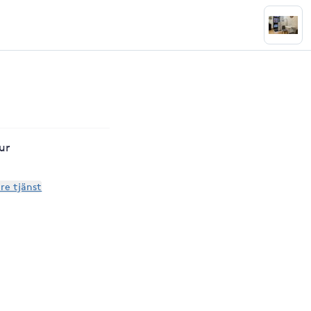
ur
are tjänst