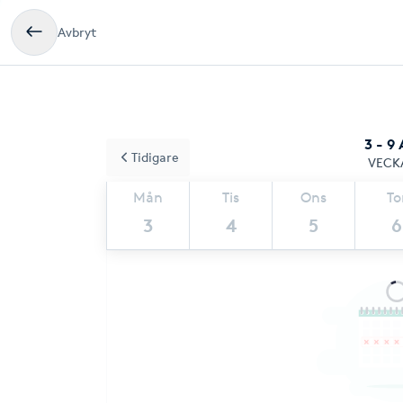
Avbryt
3 - 9
Tidigare
VECK
Mån
Tis
Ons
To
3
4
5
6