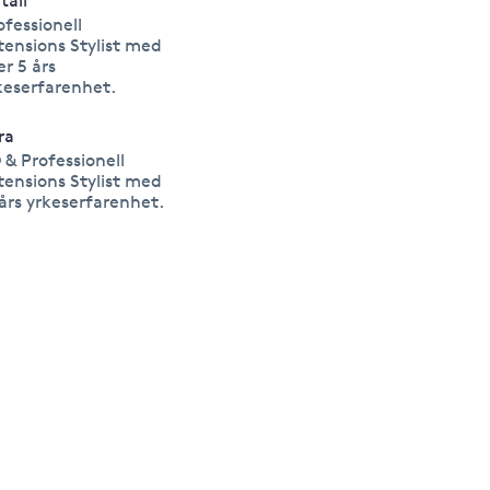
tali
ofessionell
tensions Stylist med
er 5 års
keserfarenhet.
ra
 & Professionell
tensions Stylist med
 års yrkeserfarenhet.