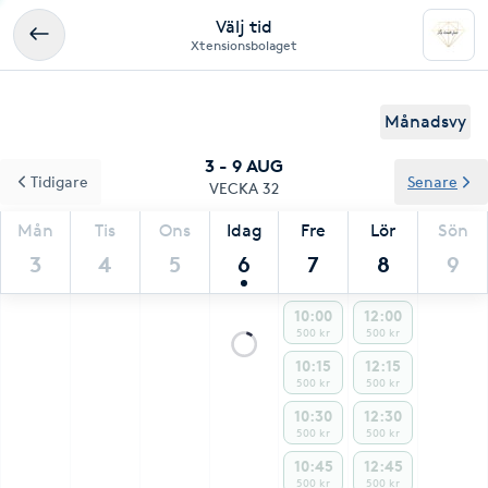
Välj tid
Xtensionsbolaget
Månadsvy
3 - 9 AUG
Tidigare
Senare
VECKA 32
Mån
Tis
Ons
Idag
Fre
Lör
Sön
3
4
5
6
7
8
9
10:00
12:00
500 kr
500 kr
10:15
12:15
500 kr
500 kr
10:30
12:30
500 kr
500 kr
10:45
12:45
500 kr
500 kr