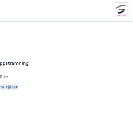
uppstramning
0 kr
are tjänst