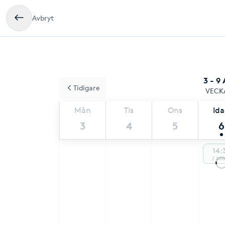
Avbryt
3 - 9
Tidigare
VECK
Mån
Tis
Ons
Id
3
4
5
6
14:
2 000