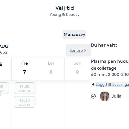
Välj tid
Young & Beauty
Månadsvy
Du har valt
:
 AUG
Senare
A 32
Plasma pen hud
ag
Fre
Lör
Sön
dekolletage
7
8
9
60 min
,
2 000-2 10
Lägg till ytterlig
30
17:30
 kr
2 000 kr
Julia
18:30
2 100 kr