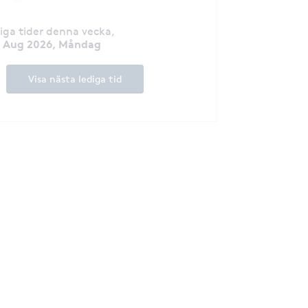
Jag har även blivi
en kvalitetsstämp
hantverksskickli
diga tider denna vecka
,
yrkeskompetens in
0 Aug 2026, Måndag
flera års erfaren
branschen, salon
Visa nästa lediga tid
företagande har 
att hjälpa många
sin hud och sitt vä
passion för hudvå
skönhet driver mi
utvecklas och hå
med de senaste t
behandlingarna fö
bästa resultaten. Mitt främsta mål ä
att du ska känna 
full av självfört
min salong.