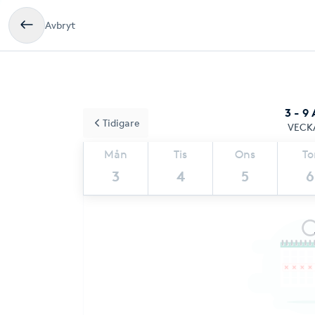
Avbryt
3 - 9
Tidigare
VECK
Mån
Tis
Ons
To
3
4
5
6