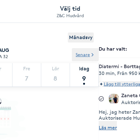
Välj tid
Z&C Hudvård
Månadsvy
Du har valt
:
 AUG
Senare
A 32
Diatermi - Bortta
r
Fre
Lör
Idag
30 min
,
Från 950 
7
8
9
Lägg till ytterlig
Zaneta
Auktori
Hej, jag heter Z
Auktoriserade Hudte
utbildad vid Gild
Läs mer
och stolt medlem 
Hudterapeuters R