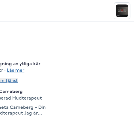
gning av ytliga kärl
kr
·
Läs mer
are tjänst
 Cameberg
serad Hudterapeut
aneta Cameberg – Din
rapeut Jag är
a Skolan i Stockholm
i SHR (Sveriges
iksorganisation).