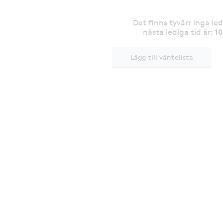
Det finns tyvärr inga le
1
nästa lediga tid är
:
Lägg till väntelista