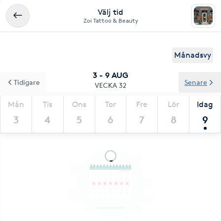
Välj tid
Zoi Tattoo & Beauty
Månadsvy
3 - 9 AUG
Tidigare
Senare
VECKA 32
Mån
Tis
Ons
Tor
Fre
Lör
Idag
3
4
5
6
7
8
9