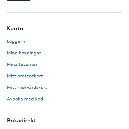
Fotsvamp
Fotvård
Konto
Fransar
Logga in
Mina bokningar
Fransborttagning
Mina favoriter
Fransfärgning
Mitt presentkort
Fransförlängning
Mitt friskvårdskort
Avboka med kod
Fransförlängning Megavolym
Fransförlängning Volym
Bokadirekt