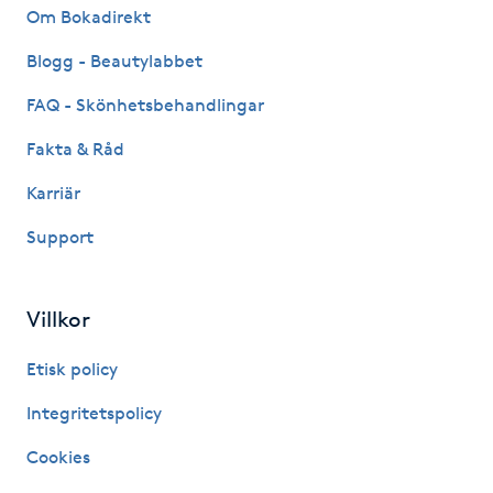
Om Bokadirekt
Fransk manikyr
Blogg - Beautylabbet
Fransrengöring
FAQ - Skönhetsbehandlingar
Frekvensterapi
Fakta & Råd
Karriär
Friskvård
Support
Friskvårdsmassage
Villkor
Frisör
Etisk policy
Funktionsanalys
Integritetspolicy
Färgning
Cookies