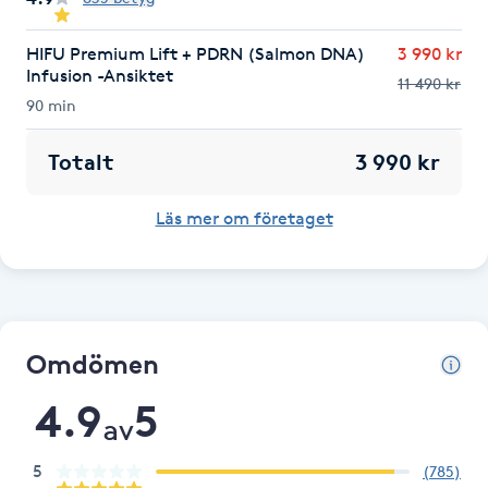
Brynformning
HIFU Premium Lift + PDRN (Salmon DNA)
3 990 kr
Infusion -Ansiktet
11 490 kr
Brynfärgning
90 min
Totalt
3 990 kr
Brynplockning
Läs mer om företaget
Bröllopsuppsättning
C
Celluliter
Omdömen
Coachning
4.9
5
av
Color correction
5
(
785
)