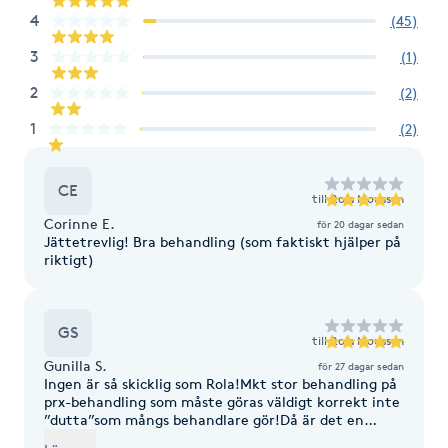
Cryoterapi
4
(
45
)
D
3
(
1
)
Damklippning
2
(
2
)
1
(
2
)
Dermapen
CE
Diamantslipning
till
Rola Moussan
Corinne E.
för 20 dagar sedan
E
Jättetrevlig! Bra behandling (som faktiskt hjälper på
riktigt)
Enzympeeling
Extensions
GS
till
Rola Moussan
Gunilla S.
för 27 dagar sedan
Ingen är så skicklig som Rola!Mkt stor behandling på
Extensions borttagning
prx-behandling som måste göras väldigt korrekt inte
”dutta”som mångs behandlare gör!Då är det en
ogjord prx-behandling!Många kallar det
Eyeliner-tatuering