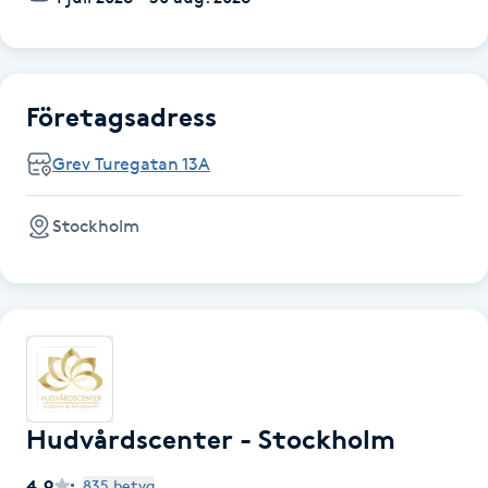
Babylights
Balayage
Företagsadress
Bambumassage
Grev Turegatan 13A
Barber
Stockholm
Barnklippning
BIAB
Blowout
Hudvårdscenter - Stockholm
Bottenfärg
4.9
835 betyg