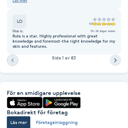
Läs mer
Askungebehandling”det handlar endast om att
behandlaren inte vet hur man bearbetar in prx-
F
behandlingen i huden,det är endast ett
oproffesionellt ”duttande”då är behandling
LO
Face framing
fullständig ogjord!Me inte hos Rola!Honär proffs…👍
till
Rola Moussan
🙏❣️
lisa o.
för 28 dagar sedan
Rola is a star. Highly professional with great
Faceliftmassage
knowledge and foremost-the right knowledge for my
skin and features.
Fet hårbotten
Sida
1
av
83
Fettreducering
Fibromassage
För en smidigare upplevelse
Fillers
Bokadirekt för företag
Fotmassage
Läs mer
Företagsinloggning