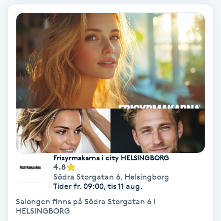
Tvätt & Fön
V
Vaccination
Vampyrbehandling
Vaxning
Vaxning brasiliansk
Veterinär
Frisyrmakarna i city HELSINGBORG
4.8
Södra Storgatan 6
,
Helsingborg
Vibrationsmassage
Tider fr. 09:00, tis 11 aug.
Salongen finns på Södra Storgatan 6 i
Vinyasa Yoga
HELSINGBORG