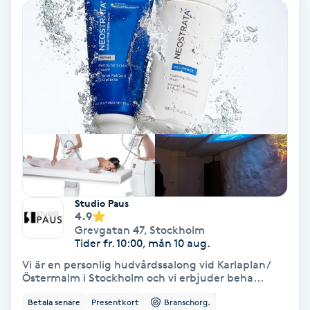
Nagelvård
Naglar borttagning
Naglar reparation
Naprapati
Navelpiercing
Studio Paus
4.9
NBE-massage
Grevgatan 47
,
Stockholm
Tider fr. 10:00, mån 10 aug.
Vi är en personlig hudvårdssalong vid Karlaplan/
Ny frisyr
Östermalm i Stockholm och vi erbjuder beha...
O
Betala senare
Presentkort
Branschorg.