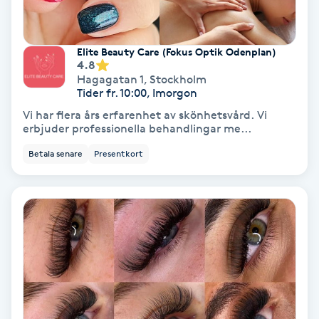
Regndroppsmassage
Reiki
Elite Beauty Care (Fokus Optik Odenplan)
4.8
Hagagatan 1
,
Stockholm
Reikihealing
Tider fr. 10:00, Imorgon
Vi har flera års erfarenhet av skönhetsvård. Vi
Reiki massage
erbjuder professionella behandlingar me...
Betala senare
Presentkort
Restorative Yoga
Rosacea
Rosenmetoden
Ryggmassage
S