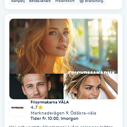
Kampanj
Betala senare
Presentkort
Branschorg.
Ansiktsbehandling djuprengörande
B
Babylights
Balayage
Bambumassage
Barber
Barnklippning
Frisyrmakarna VÄLA
4.7
BIAB
Marknadsvägen 9
,
Ödåkra-väla
Tider fr. 10:00, Imorgon
Blowout