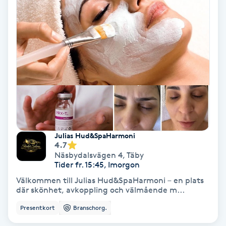
Hollywood Peel
Hot Stone Massage
Hot yoga
Hudföryngring
Huduppstramning
Julias Hud&SpaHarmoni
4.7
Hudvård
Näsbydalsvägen 4
,
Täby
Tider fr. 15:45, Imorgon
Hyaluronsyra
Välkommen till Julias Hud&SpaHarmoni – en plats
där skönhet, avkoppling och välmående m...
Hyperhidros
Presentkort
Branschorg.