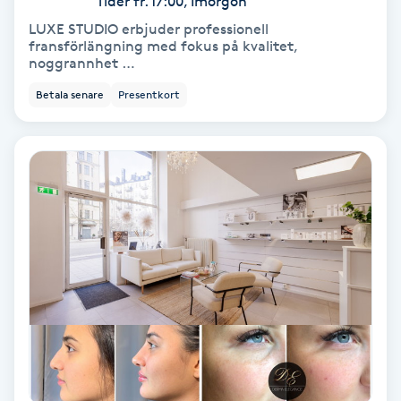
Tider fr. 17:00, Imorgon
LUXE STUDIO erbjuder professionell
Keratinbehandling
fransförlängning med fokus på kvalitet,
noggrannhet …
Kinesiologi
Betala senare
Presentkort
Kinesisk medicin
Kiropraktik
Klangmassage
Klippning
Klippning & Slingor
Klippning ungdom