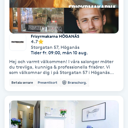
Färgning
Föning
G
Frisyrmakarna HÖGANÄS
4.7
Gel naglar
Storgatan 57
,
Höganäs
Tider fr. 09:00, mån 10 aug.
Hej och varmt välkommen! I våra salonger möter
Gelenaglar
du trevliga, kunniga & professionella frisörer. Vi
som välkomnar dig i på Storgatan 57 i Höganäs
heter Moa, Caroline & Emmie Vi ser fram emot din
Gellack
Betala senare
Presentkort
Branschorg.
kommande bokning! Tänk på: Avbokning senare
än 24h eller inte dyker upp debiteras 100%
Gellack med förstärkning
Gravidmassage
Gravidyoga