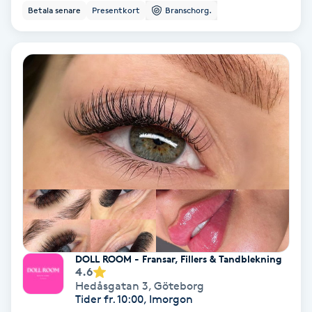
Betala senare
Presentkort
Branschorg.
Volymfransar
Vårtor
Y
Yin Yoga
Yoga
Yoga Nidra
Yogamassage
Z
DOLL ROOM - Fransar, Fillers & Tandblekning
4.6
Hedåsgatan 3
,
Göteborg
Zonterapi
Tider fr. 10:00, Imorgon