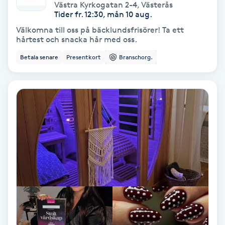
Extensions borttagning
Västra Kyrkogatan 2-4
,
Västerås
Tider fr. 12:30, mån 10 aug.
Välkomna till oss på bäcklundsfrisörer! Ta ett
Eyeliner-tatuering
hårtest och snacka hår med oss.
F
Betala senare
Presentkort
Branschorg.
Face framing
Faceliftmassage
Fet hårbotten
Fettreducering
Fibromassage
Fillers