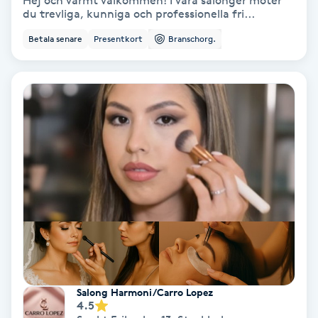
Hej och varmt välkommen! I våra salonger möter
du trevliga, kunniga och professionella fri...
Bottenfärg
Betala senare
Presentkort
Branschorg.
Brynformning
Brynfärgning
Brynplockning
Bröllopsuppsättning
C
Celluliter
Coachning
Salong Harmoni/Carro Lopez
4.5