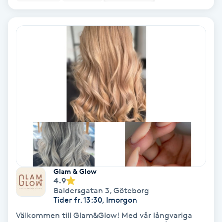
Olaplex
Olaplexbehandling
Ombre
Ombre brows
Ombre naglar
Optiker
Glam & Glow
Ortobionomi
4.9
Baldersgatan 3
,
Göteborg
Tider fr. 13:30, Imorgon
Ortopedi
Välkommen till Glam&Glow! Med vår långvariga