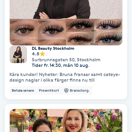
Spa
Spa manikyr & pedikyr
Spa-manikyr
DL Beauty Stockholm
4.8
Surbrunnsgatan 50
,
Stockholm
Spa-pedikyr
Tider fr. 14:30, mån 10 aug.
Kära kunder! Nyheter: Bruna fransar samt cateye-
Spraytan
design naglar i olika färger finns nu till
Betala senare
Presentkort
Branschorg.
Stylist
Sugaring
Svensk massage