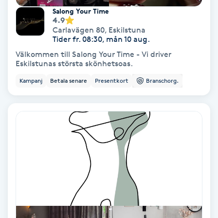
Salong Your Time
Fotmassage
4.9
Carlavägen 80
,
Eskilstuna
Tider fr. 08:30, mån 10 aug.
Fotsvamp
Välkommen till Salong Your Time - Vi driver
Eskilstunas största skönhetsoas.
Fotvård
Kampanj
Betala senare
Presentkort
Branschorg.
Fransar
Fransborttagning
Fransfärgning
Fransförlängning
Fransförlängning Megavolym