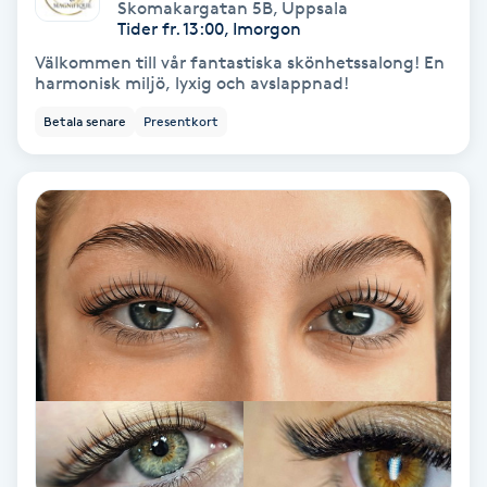
Skomakargatan 5B
,
Uppsala
Tider fr. 13:00, Imorgon
Personlig tränare
Välkommen till vår fantastiska skönhetssalong! En
harmonisk miljö, lyxig och avslappnad!
Picolaser
Betala senare
Presentkort
Piercing
Pigmentbehandling
Pigmentfläckar
Plastikkirurgi
Powder brows
Power Yoga