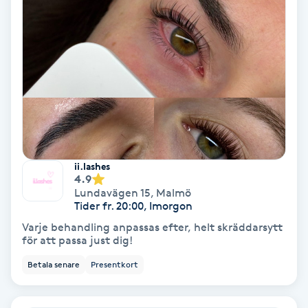
Nagelförlängning akryl
Nagelförlängning gelé
Nagelförlängning glasfiber
Nagelförlängning silke
ii.lashes
4.9
Nagelförstärkning
Lundavägen 15
,
Malmö
Tider fr. 20:00, Imorgon
Varje behandling anpassas efter, helt skräddarsytt
Nagelklippning
för att passa just dig!
Betala senare
Presentkort
Nagelsvamp
Nageltrång