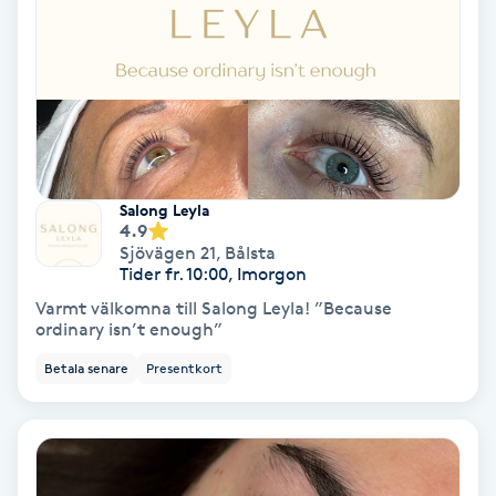
Medium
Megavolymfransar
Melasma
Salong Leyla
Mesoterapi
4.9
Sjövägen 21
,
Bålsta
Tider fr. 10:00, Imorgon
MicroPen
Varmt välkomna till Salong Leyla! ”Because
ordinary isn’t enough”
Microshading
Betala senare
Presentkort
Mixfransar
N
Nagelförlängning