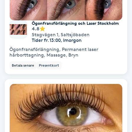
Samtalsterapi
Ögonfransförlängning och Laser Stockholm
Senioryoga
4.8
Stagvägen 1
,
Saltsjöbaden
Tider fr. 13:00, Imorgon
Shiatsu
Ögonfransförlängning, Permanent laser
hårborttagning, Massage, Bryn
Singelfransar
Betala senare
Presentkort
Sjukgymnastik
Skalpmassage
Skinbooster
Sklerosering