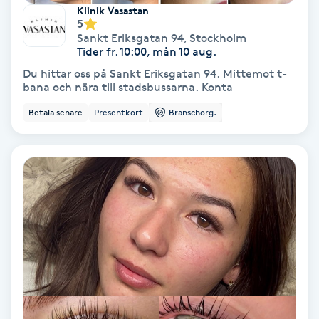
Klinik Vasastan
5
Koppningsmassage
Sankt Eriksgatan 94
,
Stockholm
Tider fr. 10:00, mån 10 aug.
Kosmetisk tatuering
Du hittar oss på Sankt Eriksgatan 94. Mittemot t-
bana och nära till stadsbussarna. Konta
Kostrådgivning
Betala senare
Presentkort
Branschorg.
Kroppsinpackning
Kroppspeeling
Käkledsbehandling
Kärlbehandling
L