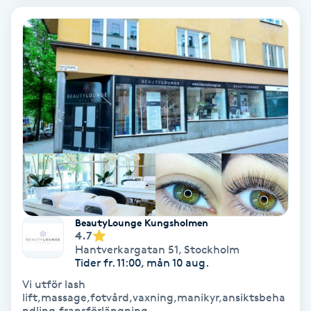
Hypnos
Hårborttagning
Hårbottenbehandling
Hårförlängning
Hårvård
Hälsa
BeautyLounge Kungsholmen
4.7
Hälsprickor
Hantverkargatan 51
,
Stockholm
Tider fr. 11:00, mån 10 aug.
I
Vi utför lash
lift,massage,fotvård,vaxning,manikyr,ansiktsbeha
Idrottsmassage
ndling,fransförlängning