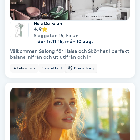
Fransförlängning Volym
Hela Du Falun
Fransk manikyr
4.9
Slaggatan 15
,
Falun
Tider fr. 11:15, mån 10 aug.
Fransrengöring
Välkommen Salong för Hälsa och Skönhet i perfekt
balans inifrån och ut utifrån och in
Frekvensterapi
Betala senare
Presentkort
Branschorg.
Friskvård
Friskvårdsmassage
Frisör
Funktionsanalys