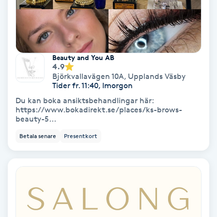
Lymfmassage
Läpptatuering
M
Beauty and You AB
4.9
Makeup
Björkvallavägen 10A
,
Upplands Väsby
Tider fr. 11:40, Imorgon
Manikyr & Pedikyr
Du kan boka ansiktsbehandlingar här:
https://www.bokadirekt.se/places/ks-brows-
beauty-5...
Massage
Betala senare
Presentkort
Medial vägledning
Medicinsk massage
Meditation