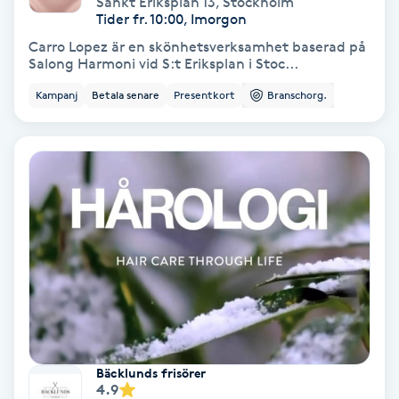
Sankt Eriksplan 13
,
Stockholm
Color correction
Tider fr. 10:00, Imorgon
Carro Lopez är en skönhetsverksamhet baserad på
Cryoterapi
Salong Harmoni vid S:t Eriksplan i Stoc...
D
Kampanj
Betala senare
Presentkort
Branschorg.
Damklippning
Dermapen
Diamantslipning
E
Enzympeeling
Extensions
Bäcklunds frisörer
4.9