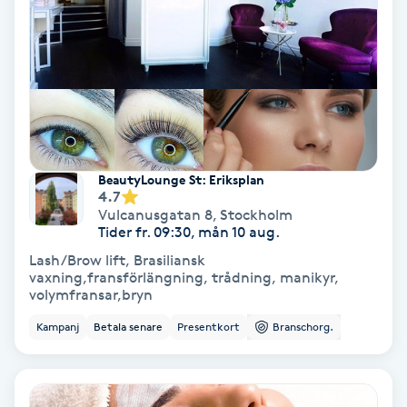
Gruppträning
Gua Sha-massage
H
Hatha Yoga
BeautyLounge St: Eriksplan
4.7
Vulcanusgatan 8
,
Stockholm
Headspa
Tider fr. 09:30, mån 10 aug.
Lash/Brow lift, Brasiliansk
Healing
vaxning,fransförlängning, trådning, manikyr,
volymfransar,bryn
Herrklippning
Kampanj
Betala senare
Presentkort
Branschorg.
HIFU