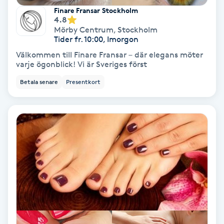
Finare Fransar Stockholm
4.8
PRP (Platelet Rich Plasma)
Mörby Centrum
,
Stockholm
Tider fr. 10:00, Imorgon
PRX-T33
Välkommen till Finare Fransar – där elegans möter
varje ögonblick! Vi är Sveriges först
Psoriasis
Betala senare
Presentkort
PT
R
Radiofrekvens
Rakning
Reflexologi