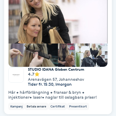
Terapi
Thaimassage
Toning
Torr hårbotten
Torrborstning
STUDIO IDANA Globen Centrum
Triggerpunktsmassage
4.7
Arenavägen 57
,
Johanneshov
Tider fr. 15:30, Imorgon
Trådning
Hår • hårförlängning • fransar & bryn •
injektioner• laser• naglar till oslagbara priser!
Träning
Kampanj
Betala senare
Certifikat
Presentkort