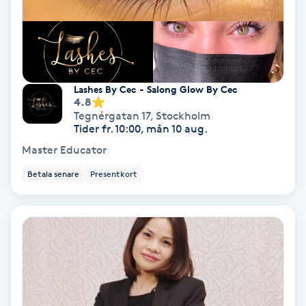
Skoinlägg
Skägg
Lashes By Cec - Salong Glow By Cec
Skäggfärgning
4.8
Tegnérgatan 17
,
Stockholm
Tider fr. 10:00, mån 10 aug.
Skäggklippning
Master Educator
Betala senare
Presentkort
Skäggtrimmning
Skönhet
Slingor
Sockring