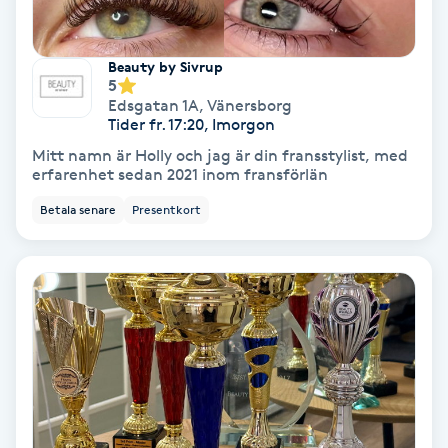
Laserbehandling
Lashlift Keratin
Beauty by Sivrup
5
Edsgatan 1A
,
Vänersborg
LED-ljusterapi
Tider fr. 17:20, Imorgon
Mitt namn är Holly och jag är din fransstylist, med
Liktornar
erfarenhet sedan 2021 inom fransförlän
Betala senare
Presentkort
LPG
LPG-behandling
LPG-massage
Luggklippning