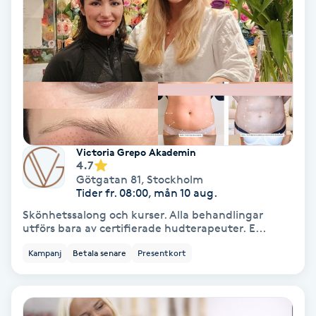
Svettbehandling
T
Tuina-massage
Taktil massage
Victoria Grepo Akademin
Tandblekning
4.7
Götgatan 81
,
Stockholm
Tider fr. 08:00, mån 10 aug.
Tandläkare
Skönhetssalong och kurser. Alla behandlingar
utförs bara av certifierade hudterapeuter. E...
Tatuering
Kampanj
Betala senare
Presentkort
Tatueringsborttagning