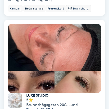
Kampanj
Betala senare
Presentkort
Branschorg.
IPL
IPL hårborttagning
IR-massage
J
Japansk massage
K
K18
Katun fransar
LUXE STUDIO
5
Kemisk peeling
Brunnshögsgatan 20C
,
Lund