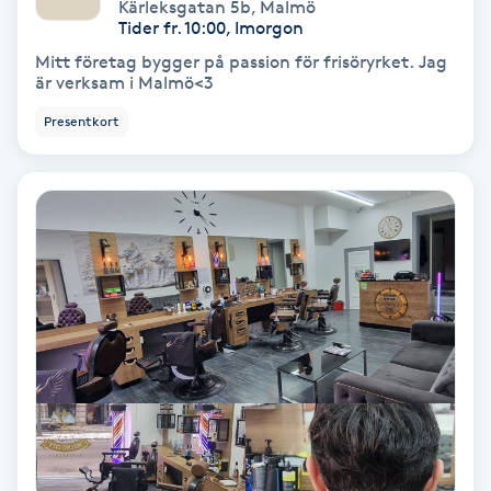
Kärleksgatan 5b
,
Malmö
Tider fr. 10:00, Imorgon
Volymfransar
Mitt företag bygger på passion för frisöryrket. Jag
är verksam i Malmö<3
Vårtor
Presentkort
Y
Yin Yoga
Yoga
Yoga Nidra
Yogamassage
Z
Zonterapi