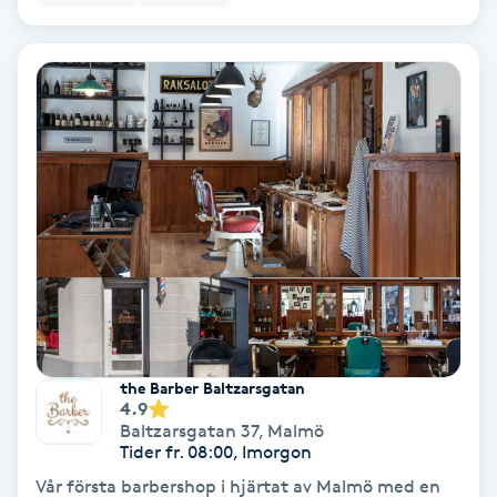
Lymfmassage
Läpptatuering
M
Makeup
Manikyr & Pedikyr
Massage
Medial vägledning
the Barber Baltzarsgatan
Medicinsk massage
4.9
Baltzarsgatan 37
,
Malmö
Tider fr. 08:00, Imorgon
Meditation
Vår första barbershop i hjärtat av Malmö med en