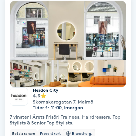
Extensions borttagning
Eyeliner-tatuering
F
Face framing
Faceliftmassage
Fet hårbotten
Headon City
Fettreducering
4.9
Skomakaregatan 7
,
Malmö
Tider fr. 11:00, Imorgon
Fibromassage
7 vinster i Årets Frisör! Trainees, Hairdressers, Top
Stylists & Senior Top Stylists.
Fillers
Betala senare
Presentkort
Branschorg.