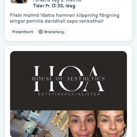
Tider fr. 13:30, Idag
Frisör malmö Västra hamnen klippning färgning
Nagelvård
slingor pernilla davidhall capo venkathair
Presentkort
Branschorg.
Naglar borttagning
Naglar reparation
Naprapati
Navelpiercing
NBE-massage
Ny frisyr
O