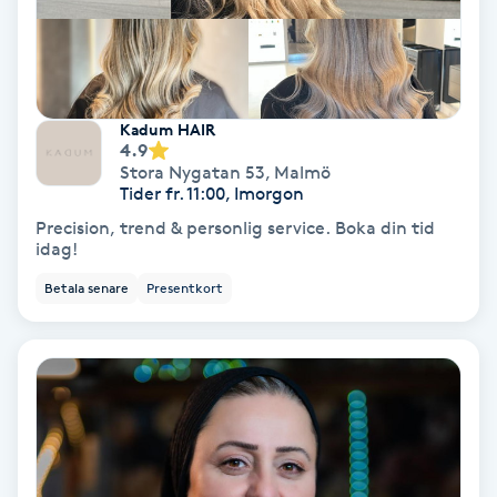
Personlig tränare
Picolaser
Kadum HAIR
4.9
Stora Nygatan 53
,
Malmö
Piercing
Tider fr. 11:00, Imorgon
Precision, trend & personlig service. Boka din tid
Pigmentbehandling
idag!
Betala senare
Presentkort
Pigmentfläckar
Plastikkirurgi
Powder brows
Power Yoga