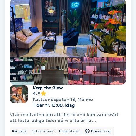
Bottenfärg
Brynformning
Brynfärgning
Brynplockning
Bröllopsuppsättning
Keep the Glow
C
4.9
Kattsundsgatan 18
,
Malmö
Tider fr. 13:00, Idag
Celluliter
Vi är medvetna om att det ibland kan vara svårt
att hitta lediga tider då vi ofta är fu...
Coachning
Kampanj
Betala senare
Presentkort
Branschorg.