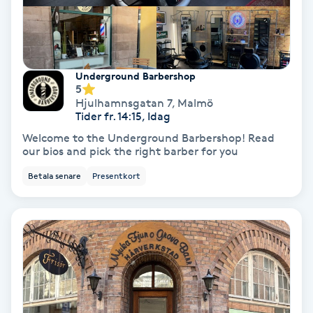
Hypnos
Hårborttagning
Underground Barbershop
5
Hårbottenbehandling
Hjulhamnsgatan 7
,
Malmö
Tider fr. 14:15, Idag
Hårförlängning
Welcome to the Underground Barbershop! Read
our bios and pick the right barber for you
Hårvård
Betala senare
Presentkort
Hälsa
Hälsprickor
I
Idrottsmassage