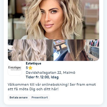
Koppningsmassage
Kosmetisk tatuering
Kostrådgivning
Kroppsinpackning
Kroppspeeling
Estetique
5
Davidshallsgatan 22
,
Malmö
Käkledsbehandling
Tider fr. 12:00, Idag
Välkommen till vår onlinebokning! Ser fram emot
Kärlbehandling
att få möta Dig och ditt hår!
L
Betala senare
Presentkort