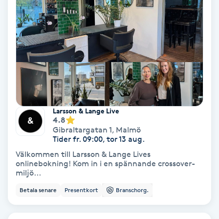
Samtalsterapi
Senioryoga
Shiatsu
Singelfransar
Larsson & Lange Live
4.8
Sjukgymnastik
Gibraltargatan 1
,
Malmö
Tider fr. 09:00, tor 13 aug.
Skalpmassage
Välkommen till Larsson & Lange Lives
onlinebokning! Kom in i en spännande crossover-
miljö...
Skinbooster
Betala senare
Presentkort
Branschorg.
Sklerosering