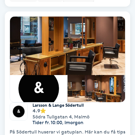
Fotmassage
Fotsvamp
Fotvård
Fransar
Fransborttagning
Fransfärgning
Larsson & Lange Södertull
Fransförlängning
4.9
Södra Tullgatan 4
,
Malmö
Tider fr. 10:00, Imorgon
Fransförlängning Megavolym
På Södertull huserar vi gatuplan. Här kan du få tips