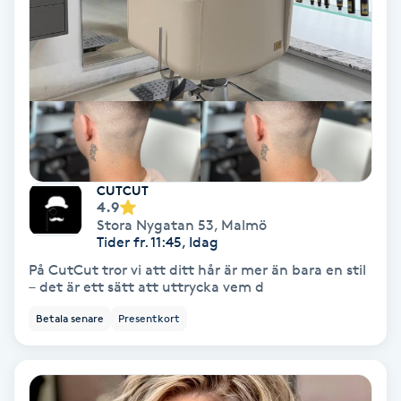
Keratinbehandling
Kinesiologi
Kinesisk medicin
Kiropraktik
CUTCUT
4.9
Stora Nygatan 53
,
Malmö
Klangmassage
Tider fr. 11:45, Idag
På CutCut tror vi att ditt hår är mer än bara en stil
Klippning
– det är ett sätt att uttrycka vem d
Betala senare
Presentkort
Klippning & Slingor
Klippning ungdom