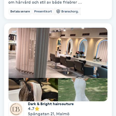
om hårvård och stil av både frisörer ...
Fransförlängning Volym
Betala senare
Presentkort
Branschorg.
Fransk manikyr
Fransrengöring
Frekvensterapi
Friskvård
Friskvårdsmassage
Frisör
Dark & Bright haircouture
4.7
Funktionsanalys
Spångatan 21
,
Malmö