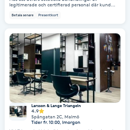
Terapi
legitimerade och certifierad personal där kund...
Betala senare
Presentkort
Thaimassage
Toning
Torr hårbotten
Torrborstning
Triggerpunktsmassage
Trådning
Larsson & Lange Triangeln
4.9
Träning
Spångatan 2C
,
Malmö
Tider fr. 10:00, Imorgon