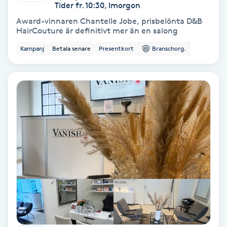
Tider fr. 10:30, Imorgon
Färgning
Award-vinnaren Chantelle Jobe, prisbelönta D&B
HairCouture är definitivt mer än en salong
Föning
Kampanj
Betala senare
Presentkort
Branschorg.
G
Gel naglar
Gelenaglar
Gellack
Gellack med förstärkning
Gravidmassage
Gravidyoga