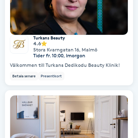
PRP (Platelet Rich Plasma)
PRX-T33
Turkans Beauty
4.6
Psoriasis
Stora Kvarngatan 16
,
Malmö
Tider fr. 10:00, Imorgon
PT
Välkommen till Turkans Dedikodu Beauty Klinik!
R
Betala senare
Presentkort
Radiofrekvens
Rakning
Reflexologi