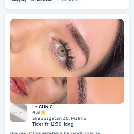
Svettbehandling
T
Tuina-massage
Taktil massage
Tandblekning
Tandläkare
Tatuering
LH CLINIC
4.8
Skeppsgatan 30
,
Malmö
Tatueringsborttagning
Tider fr. 12:30, Idag
Hos oss utförs estetiska behandlingar av