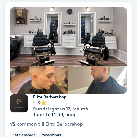
Laserbehandling
Lashlift Keratin
LED-ljusterapi
Liktornar
LPG
LPG-behandling
Elite Barbershop
4.9
LPG-massage
Rundelsgatan 17
,
Malmö
Tider fr. 14:30, Idag
Luggklippning
Välkommen till Elite Barbershop
Betala senare
Presentkort