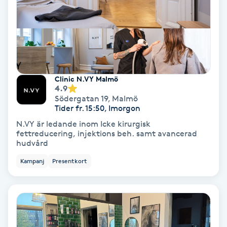
Regndroppsmassage
Reiki
Reikihealing
Clinic N.VY Malmö
4.9
Reiki massage
Södergatan 19
,
Malmö
Tider fr. 15:50, Imorgon
Restorative Yoga
N.VY är ledande inom Icke kirurgisk
fettreducering, injektions beh. samt avancerad
hudvård
Rosacea
Kampanj
Presentkort
Rosenmetoden
Ryggmassage
S