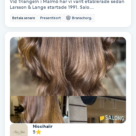
Tvätt & Fön
Vid Triangeln i Malmö har vi varit etablerade sedan
Larsson & Lange startade 1991. Salo...
V
Betala senare
Presentkort
Branschorg.
Vaccination
Vampyrbehandling
Vaxning
Vaxning brasiliansk
Veterinär
Vibrationsmassage
Niccihaiir
Vinyasa Yoga
5