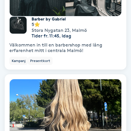
Osteopati
P
Barber by Gabriel
5
Paraffinbehandling
Stora Nygatan 23
,
Malmö
Tider fr. 11:45, Idag
Välkommen in till en barbershop med lång
Pedikyr
erfarenhet mitt i centrala Malmö!
Kampanj
Presentkort
Pensionärklippning
Permanent
Permanent hårborttagning
Permanent ögonbrynsmakeup
Personal shopper