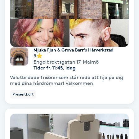
IPL
IPL hårborttagning
IR-massage
Mjuka Fjun & Grova Barr's Hårverkstad
5
J
Engelbrektsgatan 17
,
Malmö
Tider fr. 11:45, Idag
Japansk massage
Välutbildade frisörer som står redo att hjälpa dig
K
med dina hårdrömmar! Välkommen!
Presentkort
K18
Katun fransar
Kemisk peeling