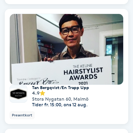
Color correction
Cryoterapi
D
Damklippning
Dermapen
Diamantslipning
E
Tan Bergqvist /En Trapp Upp
4.9
Stora Nygatan 60
,
Malmö
Enzympeeling
Tider fr. 15:00, ons 12 aug.
Presentkort
Extensions