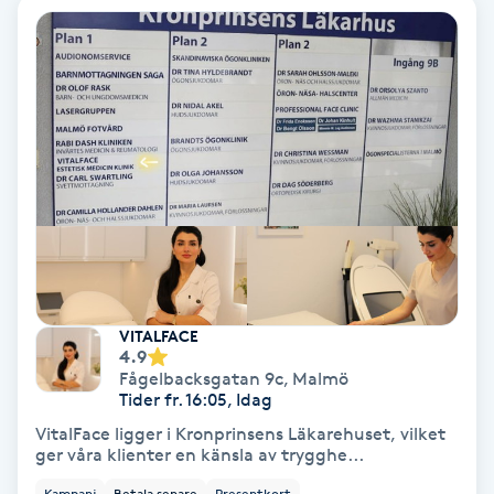
Spa
Spa manikyr & pedikyr
Spa-manikyr
Spa-pedikyr
Spraytan
VITALFACE
Stylist
4.9
Fågelbacksgatan 9c
,
Malmö
Tider fr. 16:05, Idag
Sugaring
VitalFace ligger i Kronprinsens Läkarehuset, vilket
ger våra klienter en känsla av trygghe...
Svensk massage
Kampanj
Betala senare
Presentkort