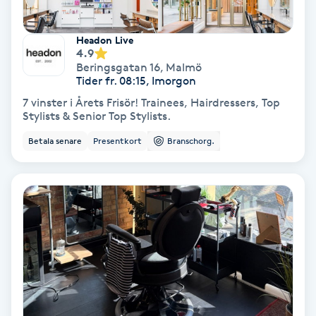
Hollywood Peel
Headon Live
4.9
Hot Stone Massage
Beringsgatan 16
,
Malmö
Tider fr. 08:15, Imorgon
Hot yoga
7 vinster i Årets Frisör! Trainees, Hairdressers, Top
Stylists & Senior Top Stylists.
Hudföryngring
Betala senare
Presentkort
Branschorg.
Huduppstramning
Hudvård
Hyaluronsyra
Hyperhidros