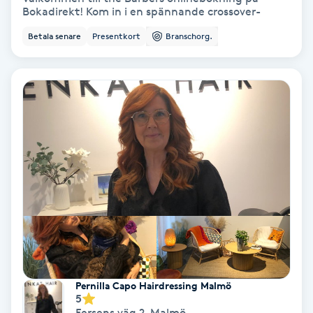
Bokadirekt! Kom in i en spännande crossover-
Nagelförlängning akryl
Betala senare
Presentkort
Branschorg.
Nagelförlängning gelé
Nagelförlängning glasfiber
Nagelförlängning silke
Nagelförstärkning
Nagelklippning
Nagelsvamp
Pernilla Capo Hairdressing Malmö
5
Nageltrång
Fersens väg 2
,
Malmö