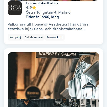
House of Aesthetics
Olaplex
4.9
Östra Tullgatan 4
,
Malmö
Tider fr. 16:00, Idag
Olaplexbehandling
Välkomna till House of Aesthetics! Här utförs
estetiska injektions- och skönhetsbehand...
Ombre
Kampanj
Betala senare
Presentkort
Ombre brows
Ombre naglar
Optiker
Ortobionomi
Ortopedi