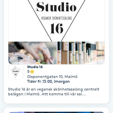
Ansiktsbehandling djuprengörande
B
Babylights
Balayage
Bambumassage
Studio 16
Barber
5
Disponentgatan 10
,
Malmö
Tider fr. 13:00, Imorgon
Barnklippning
Studio 16 är en vegansk skönhetssalong centralt
belägen i Malmö. Att komma till vår sal...
BIAB
Blowout