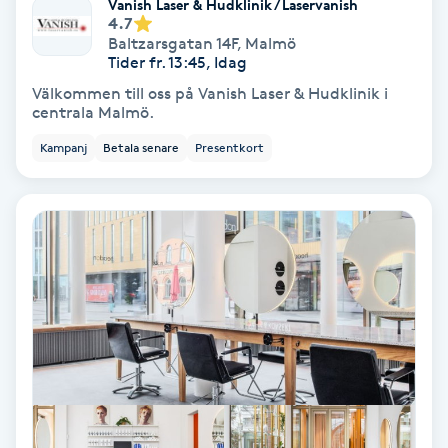
Vanish Laser & Hudklinik / Laservanish
4.7
Baltzarsgatan 14F
,
Malmö
Gruppträning
Tider fr. 13:45, Idag
Välkommen till oss på Vanish Laser & Hudklinik i
Gua Sha-massage
centrala Malmö.
H
Kampanj
Betala senare
Presentkort
Hatha Yoga
Headspa
Healing
Herrklippning
HIFU