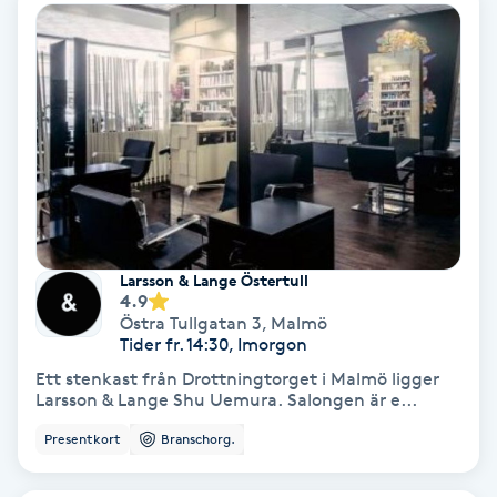
Skoinlägg
Skägg
Skäggfärgning
Skäggklippning
Larsson & Lange Östertull
Skäggtrimmning
4.9
Östra Tullgatan 3
,
Malmö
Tider fr. 14:30, Imorgon
Skönhet
Ett stenkast från Drottningtorget i Malmö ligger
Larsson & Lange Shu Uemura. Salongen är e...
Slingor
Presentkort
Branschorg.
Sockring