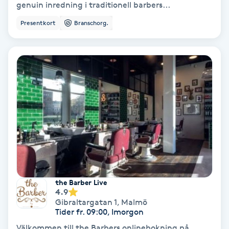
genuin inredning i traditionell barbers...
Medium
Presentkort
Branschorg.
Megavolymfransar
Melasma
Mesoterapi
MicroPen
Microshading
the Barber Live
Mixfransar
4.9
Gibraltargatan 1
,
Malmö
N
Tider fr. 09:00, Imorgon
Nagelförlängning
Välkommen till the Barbers onlinebokning på