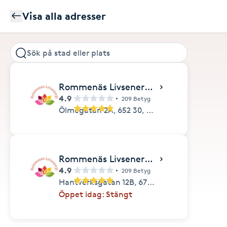
Visa alla adresser
Rommenäs Livsenergi Karlstad
4.9
209 Betyg
Ölmegatan 2A,
652 30,
Karlstad
Rommenäs Livsenergi Arvika
4.9
209 Betyg
Hantverksgatan 12B,
671 31,
Arvika
Öppet idag: Stängt