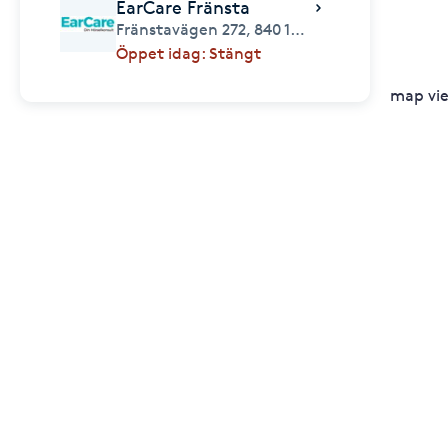
EarCare Fränsta
Fränstavägen 272,
840 12,
Fränsta
Öppet idag: Stängt
map vi