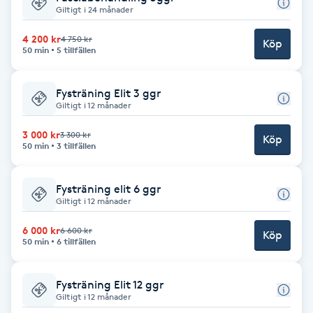
Giltigt i 24 månader
Brynformning
4 200 kr
4 750 kr
Köp
50 min
5 tillfällen
Brynfärgning
Fysträning Elit 3 ggr
Brynplockning
Giltigt i 12 månader
3 000 kr
3 300 kr
Köp
Bröllopsuppsättning
50 min
3 tillfällen
C
Fysträning elit 6 ggr
Celluliter
Giltigt i 12 månader
6 000 kr
6 600 kr
Köp
Coachning
50 min
6 tillfällen
Color correction
Fysträning Elit 12 ggr
Giltigt i 12 månader