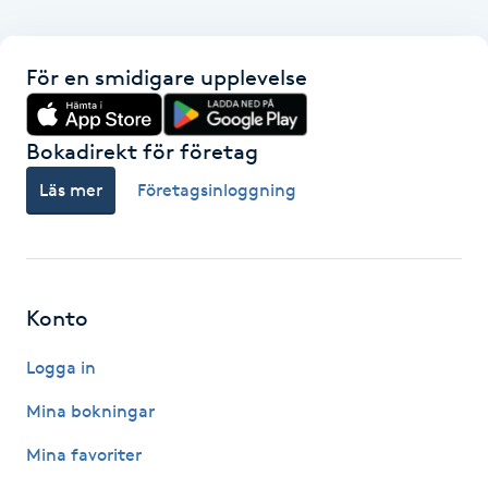
Hårborttagning
Hårbottenbehandling
För en smidigare upplevelse
Hårförlängning
Bokadirekt för företag
Läs mer
Företagsinloggning
Hårvård
Hälsa
Konto
Hälsprickor
I
Logga in
Idrottsmassage
Mina bokningar
Mina favoriter
IPL