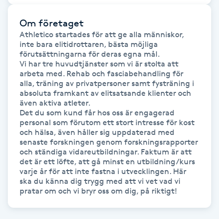
Hot Stone Massage
Om företaget
Hot yoga
Athletico startades för att ge alla människor, 
inte bara elitidrottaren, bästa möjliga 
förutsättningarna för deras egna mål.

Hudföryngring
Vi har tre huvudtjänster som vi är stolta att 
arbeta med. Rehab och fasciabehandling för 
alla, träning av privatpersoner samt fysträning i 
Huduppstramning
absoluta framkant av elitsatsande klienter och 
även aktiva atleter.

Det du som kund får hos oss är engagerad 
Hudvård
personal som förutom ett stort intresse för kost 
och hälsa, även håller sig uppdaterad med 
senaste forskningen genom forskningsrapporter 
Hyaluronsyra
och ständiga vidareutbildningar. Faktum är att 
det är ett löfte, att gå minst en utbildning/kurs 
Hyperhidros
varje år för att inte fastna i utvecklingen. Här 
ska du känna dig trygg med att vi vet vad vi 
pratar om och vi bryr oss om dig, på riktigt!
Hypnos