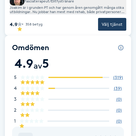
Fasciaterapeut/Elitfystränare
Joakim är i grunden PT och har genom åren genomgått många olika
F
utbildningar. Nu jobbar han mest med rehab, både privatpersoner
och atleter, samt tränar elitidrottare. Även fast han ibland hjälper
privatpersoner även i gymmet. Att arbeta med fascia innebär att
Face framing
4.9
Välj tjänst
358
betyg
man tar hand om skador, inflammationer, låsningar och det som har
med mjukvävnad att göra. Det är inte en avslappnande massage man
är i behov av om man ska boka honom.
Faceliftmassage
Omdömen
Fet hårbotten
4.9
5
av
Fettreducering
5
(
319
)
4
(
39
)
Fibromassage
3
(
0
)
Fillers
2
(
0
)
1
(
0
)
Fotmassage