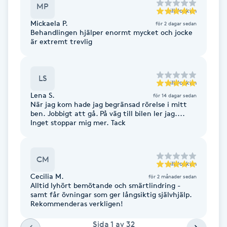
MP
Fotsvamp
till
Joakim
Mickaela P.
för 2 dagar sedan
Behandlingen hjälper enormt mycket och jocke
Fotvård
är extremt trevlig
Fransar
LS
till
Joakim
Fransborttagning
Lena S.
för 14 dagar sedan
När jag kom hade jag begränsad rörelse i mitt
ben. Jobbigt att gå. På väg till bilen ler jag....
Inget stoppar mig mer. Tack
Fransfärgning
Fransförlängning
CM
till
Joakim
Cecilia M.
för 2 månader sedan
Fransförlängning Megavolym
Alltid lyhört bemötande och smärtlindring -
samt får övningar som ger långsiktig självhjälp.
Rekommenderas verkligen!
Fransförlängning Volym
Sida
1
av
32