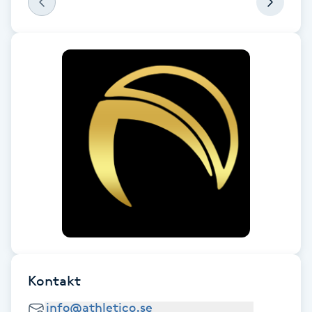
Fransk manikyr
Fransrengöring
Frekvensterapi
Friskvård
Friskvårdsmassage
Frisör
Funktionsanalys
Kontakt
Färgning