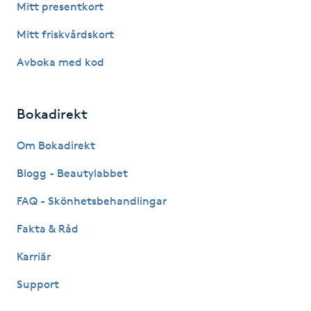
Mitt presentkort
IPL hårborttagning
Mitt friskvårdskort
Avboka med kod
IR-massage
J
Bokadirekt
Japansk massage
K
Om Bokadirekt
Blogg - Beautylabbet
K18
FAQ - Skönhetsbehandlingar
Katun fransar
Fakta & Råd
Kemisk peeling
Karriär
Support
Keratinbehandling