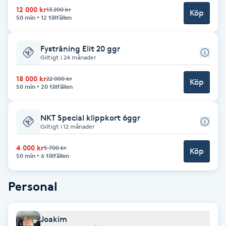
Cryoterapi
12 000 kr
13 200 kr
Köp
D
50 min
12 tillfällen
Damklippning
Fysträning Elit 20 ggr
Giltigt i 24 månader
Dermapen
18 000 kr
22 000 kr
Köp
50 min
20 tillfällen
Diamantslipning
E
NKT Special klippkort 6ggr
Giltigt i 12 månader
Enzympeeling
4 000 kr
5 700 kr
Köp
50 min
6 tillfällen
Extensions
Personal
Extensions borttagning
Joakim
Eyeliner-tatuering