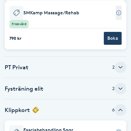
Babylights
SMKamp Massage/Rehab
Friskvård
Balayage
Boka
790 kr
Bambumassage
Barber
PT Privat
2
Barnklippning
Fysträning elit
2
BIAB
Blowout
Klippkort
6
Bottenfärg
Fasciabehandling 5ggr