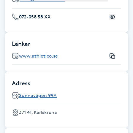
Föning
G
072-058 58 XX
Gel naglar
Länkar
Gelenaglar
www.athletico.se
Gellack
Gellack med förstärkning
Adress
Sunnavägen 99A
Gravidmassage
371 41, Karlskrona
Gravidyoga
Gruppträning