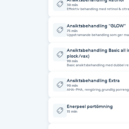
Eyeliner-tatuering
30 min
Effektiv behandling med retinol & citra
F
klarhet, spänst & hudton. Minimerar li
akne & fet hud. Exuviance rolls royce .
Face framing
Ansiktsbehandling "GLOW"
75 min
Uppstramande behandling som ger mass
fransar & bryn med plock/vax ingår.
Faceliftmassage
Ansiktsbehandling Basic all 
plock/vax)
Fet hårbotten
90 min
Basic ansiktsbehandling med dubbel r
mask, avslutande produkter, hudanalys,
Fettreducering
eller vax
Ansiktsbehandling Extra
90 min
Fibromassage
AHA-PHA, rengöring,grundlig porrengö
ansiskte,hals dekolletage och axlar s
Fillers
Enerpeel portömning
15 min
Fotmassage