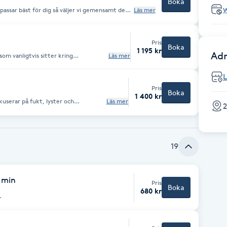
Boka
passar bäst för dig så väljer vi gemensamt den
Läs mer
Pris
Boka
1 195 kr
Adr
 som vanligtvis sitter kring
Läs mer
om milier saknar poröppning är det
ort dom själv. Med en nogrann
 blir du av med dina milier utan att
Pris
Boka
1 400 kr
kuserar på fukt, lyster och
Läs mer
2
och ledmask
19
 min
Pris
Boka
680 kr
.