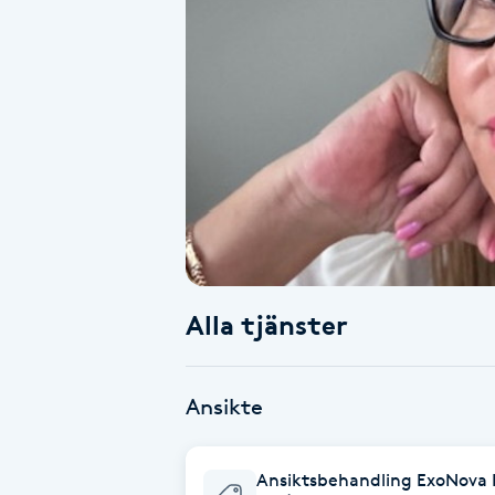
Alternativmedicin
Andningsmassage
Ansiktslyft utan kirurgi
Aromamassage
Ashtanga Yoga
Alla tjänster
Ayurveda
Ayurvedisk Massage
Ansikte
Ansiktsbehandling djuprengörande
Ansiktsbehandling ExoNova L
B