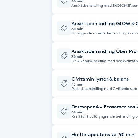
60 min
Ansiktsbehandling med EXOSOMER som:
kollagen & elastin -minskar inflamma
Babylights
åldrande -förbättrar cellkommunikatio
reperations och föryngringsprocessor 
Ansiktsbehandling GLOW & 
60 min
Balayage
Uppiggande sommarbehandling, kombine
vitaminmask med en härlig massage. L
frisk lyster. Denna behandling går att 
Bambumassage
Ansiktsbehandling Über Pro
30 min
Unik kemisk peeling med högkvalitativ
Barber
och elastin i huden med b.l.a. mandelsy
mfl. Passar alla som vill ha mer spänst
behandlingen avslutas med LEDmask. K
dagars intervall.
C Vitamin lyster & balans
Barnklippning
45 min
Potent behandling med C vitamin som 
Dubbel rengöring, Kraftfull citronsyr
vitamin serum, lång skön massage, c v
BIAB
efter hudtyp
Dermapen4 + Exosomer ansik
60 min
Kraftfull hudföryngrande behandling p
Blowout
exosomer som jobbar på cellnivå för 
förbättrad spänst, lyster.
Bottenfärg
Hudterapeutens val 90 min