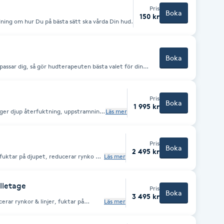
Pris
Boka
150 kr
dning om hur Du på bästa sätt ska vårda Din hud.
Boka
passar dig, så gör hudterapeuten bästa valet för din
Pris
Boka
1 995 kr
 ger djup återfuktning, uppstramning,
Läs mer
yper & årstider
Pris
Boka
2 495 kr
 fuktar på djupet, reducerar rynko &
Läs mer
lletage
Pris
Boka
3 495 kr
erar rynkor & linjer, fuktar på
Läs mer