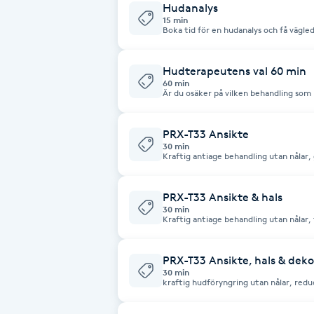
Hudanalys
Fotsvamp
15 min
Boka tid för en hudanalys och få vägle
Fotvård
Hudterapeutens val 60 min
60 min
Är du osäker på vilken behandling som 
Fransar
hud
PRX-T33 Ansikte
Fransborttagning
30 min
Kraftig antiage behandling utan nålar,
reducerar rynkor & linjer, för alla hudt
Fransfärgning
PRX-T33 Ansikte & hals
30 min
Fransförlängning
Kraftig antiage behandling utan nålar,
linjer, kan göras året runt
Fransförlängning Megavolym
PRX-T33 Ansikte, hals & deko
30 min
kraftig hudföryngring utan nålar, reduc
djupet, kan göras året runt.
Fransförlängning Volym