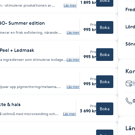
Boka
1 895 kr
 -stimulerar produktionen av
Läs mer
Fre
ation & rodnad -motverkar hudens
nen -kickstartar naturliga
i huden
GO- Summer edition
Pris
Lör
Boka
995 kr
rar en frisk exfoliering, närande
Läs mer
yster-serum som ger huden en naturlig
boka juni-aug -26
Sön
 Peel + Ledmask
Pris
Boka
995 kr
a ingredienser som stimulerar kollagen
Läs mer
ra, resorcinol, hyalronsyra, kojicsyra
, lyster och jämnare hudstruktur,
Ko
an även göras som kur på 4 ggr med 10
Pris
Boka
995 kr
ljusar upp pigmentering/melasma.
Läs mer
a (Neostrata), högkoncentrerat c
itamin mask och avslutande produkter
te & hals
Pris
Boka
3 690 kr
å cellnivå med microneedling och
Läs mer
att skapa en ungdomligare hud med
Län