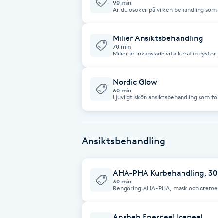
90 min
Är du osöker på vilken behandling som 
bästa behandlingen på plats.
Brynformning
Milier Ansiktsbehandling
70 min
Brynfärgning
Milier är inkapslade vita keratin cystor
ögonområdet eller på kinderna. Efters
viktigt att man inte försöker att ta b
behandling med hjälp av sterila verktyg
Brynplockning
göra huden värre eller skapa ärr.
Nordic Glow
60 min
Ljuvligt skön ansiktsbehandling som fo
Bröllopsuppsättning
avslappning, inkluderar även hyalron 
C
Ansiktsbehandling
Celluliter
Coachning
AHA-PHA Kurbehandling, 30
30 min
Rengöring,AHA-PHA, mask och creme
Color correction
Ansbeh Enerpeel Icepeel