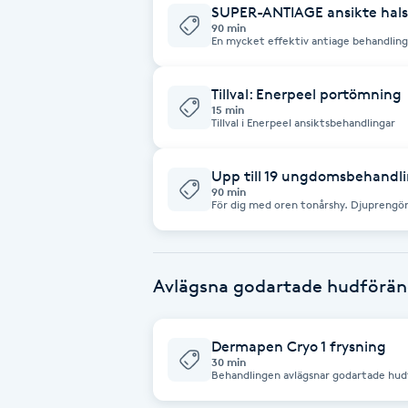
SUPER-ANTIAGE ansikte hals
Fransk manikyr
90 min
En mycket effektiv antiage behandlin
solskadad, matt, livlös hy, fina linjer,
ojämnheter och/eller förstorade porer. Rekommenderas var 4-6 ve
Fransrengöring
beronde av behov
Tillval: Enerpeel portömning
15 min
Tillval i Enerpeel ansiktsbehandlingar
Frekvensterapi
Upp till 19 ungdomsbehandl
Friskvård
90 min
För dig med oren tonårshy. Djuprengöra
Minimerar orenheter och talgöverskot
Friskvårdsmassage
läkande och lugnande. Rengör, hudanal
lång portömning, mask, serum, creme
Frisör
Avlägsna godartade hudförän
Funktionsanalys
Dermapen Cryo 1 frysning
30 min
Behandlingen avlägsnar godartade hud
Färgning
åldersfläckar, vårtor, körsbärsangiom,
keratoser.