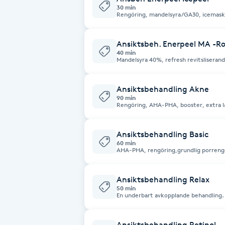
Cryoterapi
30 min
Rengöring, mandelsyra/GA30, icemask, creme. Vär
D
cirkulationsökande. Cryoterapi, kärl
lyster, struktur, ökar hudens cellförny
Ansiktsbeh. Enerpeel MA -R
Damklippning
40 min
Mandelsyra 40%, refresh revitsliseran
fjällande. Kurbehandling 5 ggr: 4 725 k
Dermapen
Ansiktsbehandling Akne
90 min
Diamantslipning
Rengöring, AHA-PHA, booster, extra l
E
Ansiktsbehandling Basic
Enzympeeling
60 min
AHA-PHA, rengöring,grundlig porreng
Extensions
Ansiktsbehandling Relax
50 min
En underbart avkopplande behandling
Extensions borttagning
ansikte, hals, dekolletage, axlar och 
Ansiktsbehandling Retinol