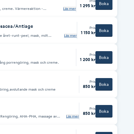
Pris
Boka
1 295 kr
mereaktion -
Läs mer
sammandragande, jämnare hudton,
else
osacea/Antiage
Pris
Boka
1 150 kr
de året-runt-peel, mask, milt
Läs mer
r.(Rabatt 150 kr/behandling vid kur)
Pris
Boka
1 200 kr
ång porrengöring, mask och creme.
Pris
Boka
850 kr
öring,avslutande mask och creme
Pris
Boka
850 kr
. Rengöring, AHA-PHA, massage av
Läs mer
mask och creme.