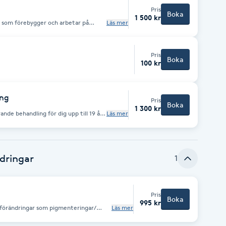
Pris
Boka
1 500 kr
g som förebygger och arbetar på
Läs mer
 rynkor, pigmentförändringar,
cka
Pris
Boka
100 kr
ing
Pris
Boka
1 300 kr
nde behandling för dig upp till 19 år.
Läs mer
t. Arbetar antiinflammatoriskt,
ys, booster, kemisk peeling, ånga,
dringar
1
Pris
Boka
995 kr
förändringar som pigmenteringar/
Läs mer
fibrom,skin tags och seborriska