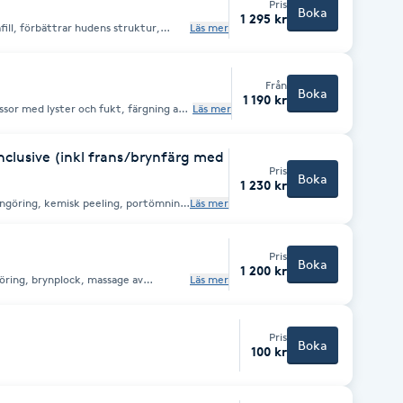
Pris
Boka
1 295 kr
fill, förbättrar hudens struktur,
Läs mer
njer, rynkor, ojämn pigmentering,
Från
Boka
1 190 kr
or med lyster och fukt, färgning av
Läs mer
inclusive (inkl frans/brynfärg med
Pris
Boka
1 230 kr
engöring, kemisk peeling, portömning,
Läs mer
färgning av fransar/bryn inkl plock
Pris
Boka
1 200 kr
ring, brynplock, massage av
Läs mer
amt specialmask "Guldmasken".
Pris
Boka
100 kr