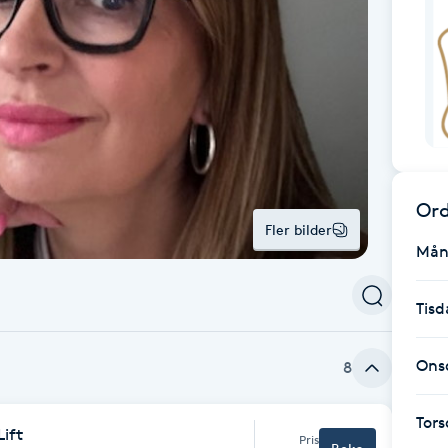
Ord
Fler bilder
Mån
Tisd
Ons
8
Tor
ift
Pris