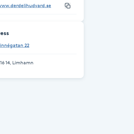
www.derdelihudvard.se
ess
Linnégatan 22
16 14, Limhamn