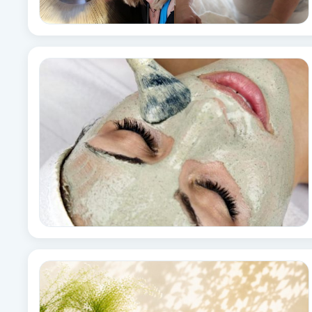
Fransk manikyr
Fransrengöring
Frekvensterapi
Friskvård
Friskvårdsmassage
Frisör
Funktionsanalys
Färgning