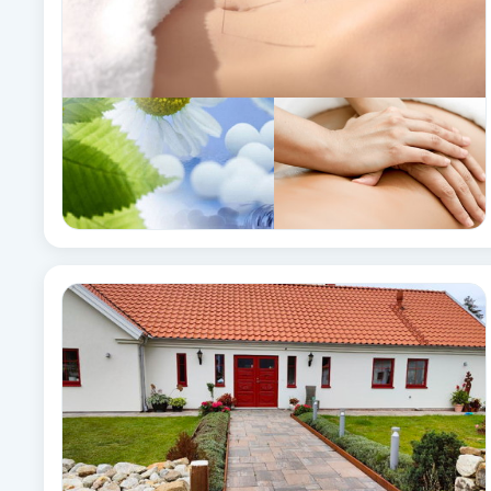
Babylights
Balayage
Bambumassage
Barber
Barnklippning
BIAB
Blowout
Bottenfärg