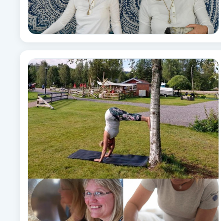
Fotsvamp
Fotvård
Fransar
Fransborttagning
Fransfärgning
Fransförlängning
Fransförlängning Megavolym
Fransförlängning Volym