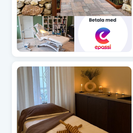
Brynformning
Brynfärgning
Brynplockning
Bröllopsuppsättning
C
Celluliter
Coachning
Color correction