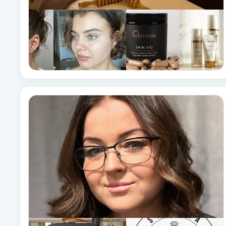
Cryoterapi
D
Damklippning
Dermapen
Diamantslipning
E
Enzympeeling
Extensions
Extensions borttagning