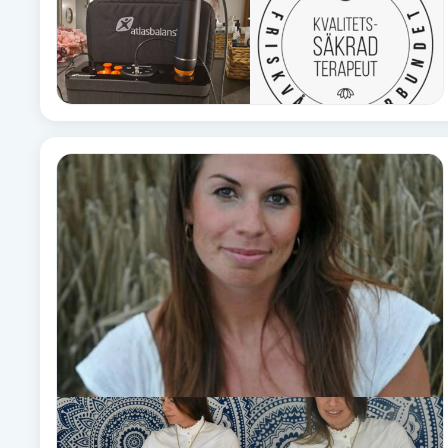
Eyeliner-tatuering
F
Face framing
Faceliftmassage
Fet hårbotten
Fettreducering
Fibromassage
Fillers
Fotmassage