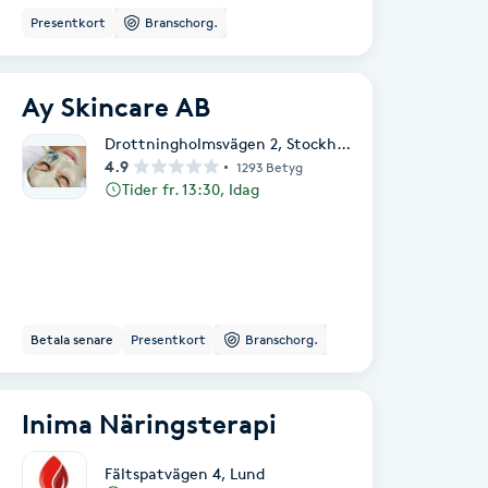
Presentkort
Branschorg.
Ay Skincare AB
Drottningholmsvägen 2
,
Stockholm
4.9
1293 Betyg
Tider fr. 13:30, Idag
Betala senare
Presentkort
Branschorg.
Inima Näringsterapi
Fältspatvägen 4
,
Lund