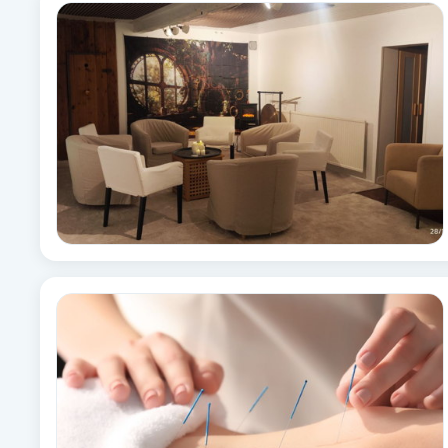
Alternativmedicin
Andningsmassage
Ansiktslyft utan kirurgi
Aromamassage
Ashtanga Yoga
Ayurveda
Ayurvedisk Massage
Ansiktsbehandling djuprengörande
B