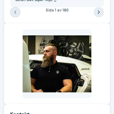
Fransk manikyr
Sida
1
av
180
Fransrengöring
Frekvensterapi
Friskvård
Friskvårdsmassage
Frisör
Funktionsanalys
Färgning
Kontakt