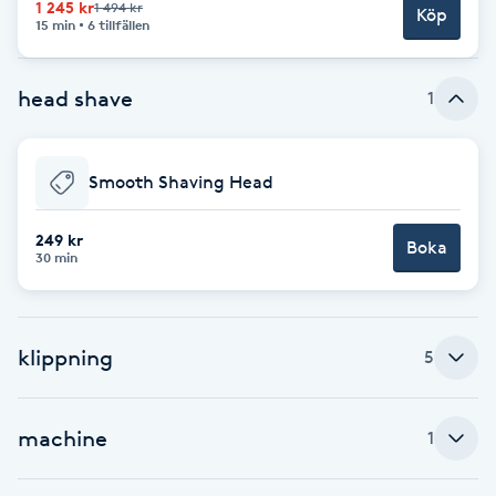
1 245 kr
1 494 kr
Köp
15 min
6 tillfällen
Brynformning
head shave
1
Brynfärgning
Brynplockning
Smooth Shaving Head
Bröllopsuppsättning
249 kr
Boka
30 min
C
Celluliter
klippning
5
Coachning
machine
1
Color correction