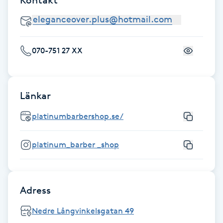
Föning
G
Gel naglar
070-751 27 XX
Gelenaglar
Länkar
Gellack
platinumbarbershop.se/
Gellack med förstärkning
platinum_barber _shop
Gravidmassage
Adress
Gravidyoga
Nedre Långvinkelsgatan 49
Gruppträning