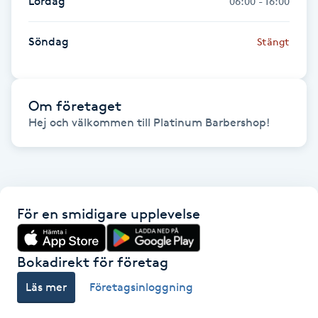
Lördag
06:00 - 16:00
Hot Stone Massage
Söndag
Stängt
Hot yoga
Hudföryngring
Om företaget
Hej och välkommen till Platinum Barbershop!
Huduppstramning
Hudvård
Hyaluronsyra
För en smidigare upplevelse
Hyperhidros
Bokadirekt för företag
Hypnos
Läs mer
Företagsinloggning