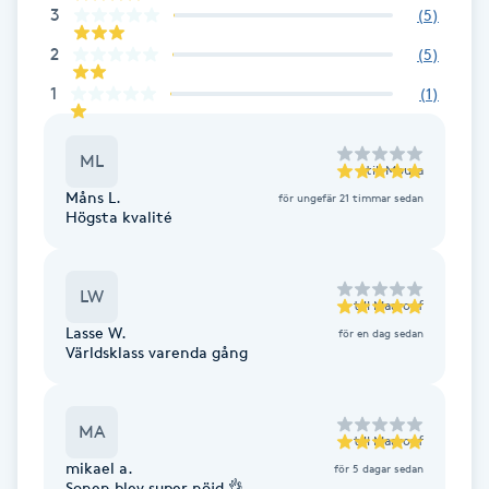
3
(
5
)
Fotsvamp
2
(
5
)
Fotvård
1
(
1
)
Fransar
ML
till
Mousa
Måns L.
för ungefär 21 timmar sedan
Fransborttagning
Högsta kvalité
Fransfärgning
LW
till
Maarouf
Fransförlängning
Lasse W.
för en dag sedan
Världsklass varenda gång
Fransförlängning Megavolym
MA
till
Maarouf
Fransförlängning Volym
mikael a.
för 5 dagar sedan
Sonen blev super nöjd 👌