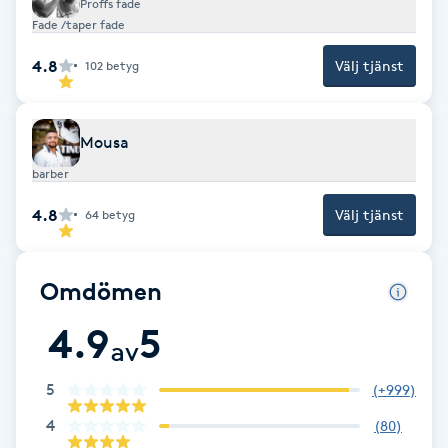
Proffs fade
Fade /taper fade
F
4.8
Välj tjänst
102
betyg
Face framing
Faceliftmassage
Mousa
barber
Fet hårbotten
4.8
Välj tjänst
64
betyg
Fettreducering
Omdömen
Fibromassage
4.9
5
av
Fillers
5
(
+999
)
Fotmassage
4
(
80
)