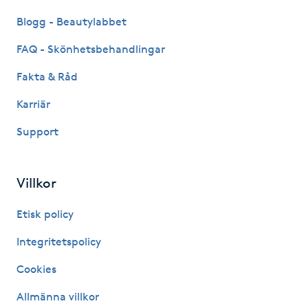
Blogg - Beautylabbet
IPL hårborttagning
FAQ - Skönhetsbehandlingar
IR-massage
Fakta & Råd
J
Karriär
Japansk massage
Support
K
K18
Villkor
Katun fransar
Etisk policy
Integritetspolicy
Kemisk peeling
Cookies
Keratinbehandling
Allmänna villkor