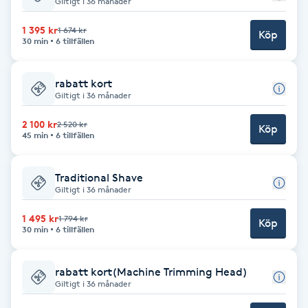
Giltigt i 36 månader
Babylights
1 395 kr
1 674 kr
Köp
30 min
6 tillfällen
Balayage
rabatt kort
Giltigt i 36 månader
Bambumassage
2 100 kr
2 520 kr
Köp
45 min
6 tillfällen
Barber
Traditional Shave
Barnklippning
Giltigt i 36 månader
BIAB
1 495 kr
1 794 kr
Köp
30 min
6 tillfällen
Blowout
rabatt kort(Machine Trimming Head)
Giltigt i 36 månader
Bottenfärg