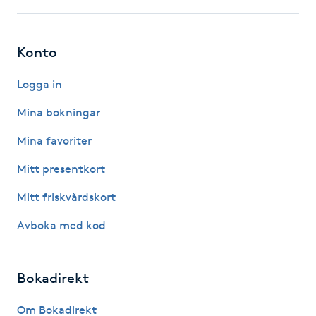
Hårborttagning
Hårbottenbehandling
Konto
Logga in
Hårförlängning
Mina bokningar
Hårvård
Mina favoriter
Hälsa
Mitt presentkort
Mitt friskvårdskort
Hälsprickor
Avboka med kod
I
Idrottsmassage
Bokadirekt
IPL
Om Bokadirekt