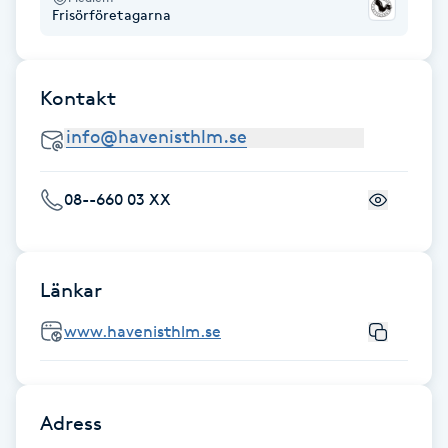
Frisörföretagarna
Gua Sha-massage
H
Kontakt
Hatha Yoga
Headspa
08--660 03 XX
Healing
Länkar
Herrklippning
www.havenisthlm.se
HIFU
Hollywood Peel
Adress