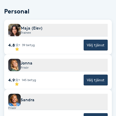
Cryoterapi
D
Personal
Damklippning
Maja (Elev)
Trainee
Dermapen
4.8
Välj tjänst
39
betyg
Diamantslipning
E
Jonna
Frisör
Enzympeeling
4.9
Välj tjänst
145
betyg
Extensions
Sandra
Extensions borttagning
Frisör
Eyeliner-tatuering