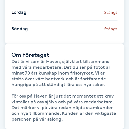
Hårborttagning
Lördag
Stängt
Hårbottenbehandling
Söndag
Stängt
Hårförlängning
Hårvård
Om företaget
Det är vi som är Haven, självklart tillsammans 
med våra medarbetare. Det du ser på fotot är 
Hälsa
minst 70 års kunskap inom frisöryrket. Vi är 
stolta över vårt hantverk och är fortfarande 
Hälsprickor
hungriga på att ständigt lära oss nya saker.

I
För oss på Haven är just det momentet ett krav 
vi ställer på oss själva och på våra medarbetare. 
Idrottsmassage
Det märker vi på våra redan nöjda stamkunder 
och nya tillkommande. Kunden är den viktigaste 
personen på vår salong.
IPL