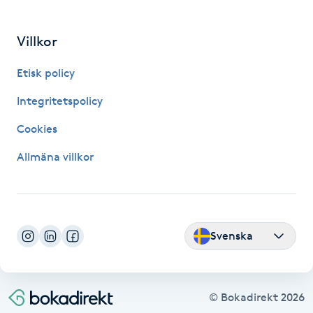
Kosmetisk tatuering
Villkor
Kostrådgivning
Etisk policy
Kroppsinpackning
Integritetspolicy
Cookies
Kroppspeeling
Allmäna villkor
Käkledsbehandling
Kärlbehandling
Svenska
L
Laserbehandling
© Bokadirekt
2026
Lashlift Keratin