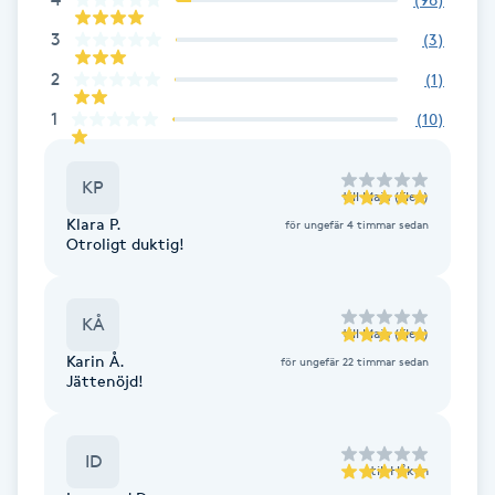
Fransk manikyr
3
(
3
)
2
(
1
)
Fransrengöring
1
(
10
)
Frekvensterapi
KP
till
Maja (Elev)
Friskvård
Klara P.
för ungefär 4 timmar sedan
Otroligt duktig!
Friskvårdsmassage
KÅ
Frisör
till
Maja (Elev)
Karin Å.
för ungefär 22 timmar sedan
Jättenöjd!
Funktionsanalys
Färgning
ID
till
Håkan