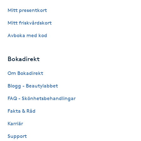
Kinesiologi
Mitt presentkort
Mitt friskvårdskort
Kinesisk medicin
Avboka med kod
Kiropraktik
Bokadirekt
Klangmassage
Om Bokadirekt
Klippning
Blogg - Beautylabbet
Klippning & Slingor
FAQ - Skönhetsbehandlingar
Fakta & Råd
Klippning ungdom
Karriär
Koppningsmassage
Support