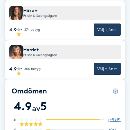
Fotsvamp
Håkan
Frisör & Salongsägare
Fotvård
4.9
Välj tjänst
274
betyg
Fransar
Harriet
Fransborttagning
Frisör & Salongsägare
4.9
Välj tjänst
300
betyg
Fransfärgning
Fransförlängning
Omdömen
4.9
5
Fransförlängning Megavolym
av
5
Fransförlängning Volym
(
+999
)
4
(
96
)