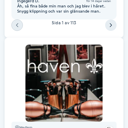
Ingegerd D.
för 14 dagar sedan
Föning
Åh, så fina både min man och jag blev i håret.
Snygg klippning och var sin glänsande man.
G
Sida
1
av
113
Gel naglar
Gelenaglar
Gellack
Gellack med förstärkning
Gravidmassage
Gravidyoga
Gruppträning
Medlem