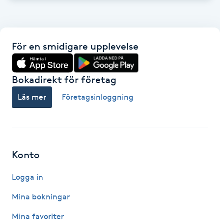
IPL hårborttagning
För en smidigare upplevelse
IR-massage
J
Bokadirekt för företag
Japansk massage
Läs mer
Företagsinloggning
K
K18
Katun fransar
Konto
Logga in
Kemisk peeling
Mina bokningar
Keratinbehandling
Mina favoriter