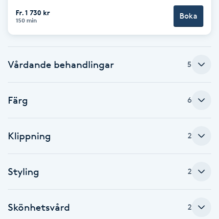
Fr. 1 730 kr
Boka
Brynformning
150 min
Brynfärgning
Vårdande behandlingar
5
Brynplockning
Färg
Bröllopsuppsättning
6
C
Klippning
2
Celluliter
Coachning
Styling
2
Color correction
Skönhetsvård
2