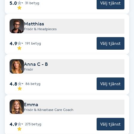
5.0
Välj tjänst
31
betyg
F
Face framing
Matthias
Frisör & Headpieces
Faceliftmassage
4.9
Välj tjänst
191
betyg
Fet hårbotten
Anna C - B
Frisör
Fettreducering
4.8
Välj tjänst
86
betyg
Fibromassage
Emma
Fillers
Frisör & Kérastase Care Coach
Fotmassage
4.9
Välj tjänst
273
betyg