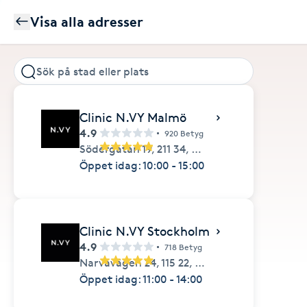
Visa alla adresser
Clinic N.VY Malmö
4.9
920 Betyg
Södergatan 19,
211 34,
Malmö
Öppet idag: 10:00 - 15:00
Clinic N.VY Stockholm
4.9
718 Betyg
Narvavägen 24,
115 22,
Stockholm
Öppet idag: 11:00 - 14:00