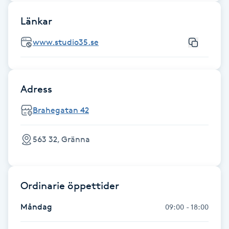
Länkar
Gua Sha-massage
H
www.studio35.se
Hatha Yoga
Adress
Headspa
Brahegatan 42
Healing
563 32, Gränna
Herrklippning
HIFU
Ordinarie öppettider
Hollywood Peel
Måndag
09:00 - 18:00