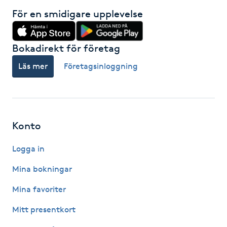
För en smidigare upplevelse
IPL hårborttagning
IR-massage
Bokadirekt för företag
J
Läs mer
Företagsinloggning
Japansk massage
K
Konto
K18
Logga in
Katun fransar
Mina bokningar
Kemisk peeling
Mina favoriter
Mitt presentkort
Keratinbehandling