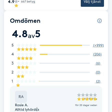
4.9
Välj tjänst
667
betyg
Fotsvamp
Fotvård
Omdömen
4.8
5
Fransar
av
5
(
+999
)
Fransborttagning
4
(
206
)
Fransfärgning
3
(
6
)
2
(
0
)
Fransförlängning
1
(
2
)
Fransförlängning Megavolym
RA
till
Kattis
Fransförlängning Volym
Rosie A.
för 20 dagar sedan
Alltid lyhörd👍