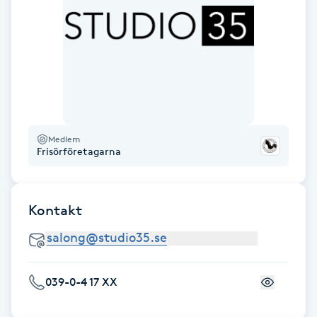
Föning
G
Gel naglar
Gelenaglar
Medlem
Gellack
Frisörföretagarna
Gellack med förstärkning
Kontakt
Gravidmassage
Gravidyoga
039-0-4 17 XX
Gruppträning