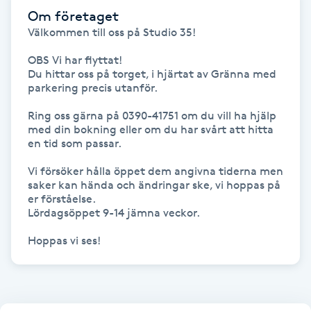
Hårborttagning
Om företaget
Välkommen till oss på Studio 35!

Hårbottenbehandling
OBS Vi har flyttat!

Du hittar oss på torget, i hjärtat av Gränna med 
Hårförlängning
parkering precis utanför. 

Ring oss gärna på 0390-41751 om du vill ha hjälp 
Hårvård
med din bokning eller om du har svårt att hitta 
en tid som passar. 

Hälsa
Vi försöker hålla öppet dem angivna tiderna men 
saker kan hända och ändringar ske, vi hoppas på 
er förståelse. 

Hälsprickor
Lördagsöppet 9-14 jämna veckor. 

I
Hoppas vi ses!
Idrottsmassage
IPL