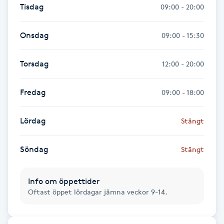
Hot Stone Massage
Tisdag
09:00 - 20:00
Hot yoga
Onsdag
09:00 - 15:30
Hudföryngring
Torsdag
12:00 - 20:00
Huduppstramning
Fredag
09:00 - 18:00
Hudvård
Lördag
Stängt
Hyaluronsyra
Söndag
Stängt
Hyperhidros
Info om öppettider
Oftast öppet lördagar jämna veckor 9-14.
Hypnos