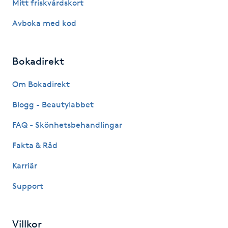
Mitt friskvårdskort
Kinesiologi
Avboka med kod
Kinesisk medicin
Bokadirekt
Kiropraktik
Om Bokadirekt
Klangmassage
Blogg - Beautylabbet
FAQ - Skönhetsbehandlingar
Klippning
Fakta & Råd
Klippning & Slingor
Karriär
Klippning ungdom
Support
Koppningsmassage
Villkor