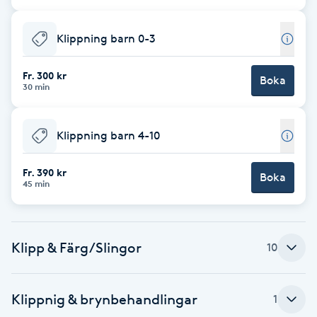
Cryoterapi
D
Klippning barn 0-3
Damklippning
Fr. 300 kr
Boka
30 min
Dermapen
Klippning barn 4-10
Diamantslipning
E
Fr. 390 kr
Boka
45 min
Enzympeeling
Extensions
Klipp & Färg/Slingor
10
Extensions borttagning
Klippnig & brynbehandlingar
1
Eyeliner-tatuering