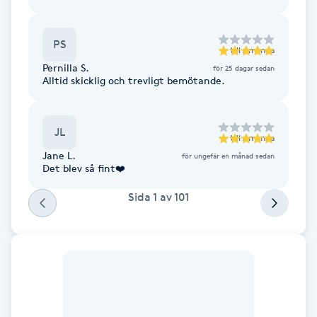
Fransk manikyr
PS
till
Amanda
Fransrengöring
Pernilla S.
för 25 dagar sedan
Alltid skicklig och trevligt bemötande.
Frekvensterapi
JL
Friskvård
till
Amanda
Jane L.
för ungefär en månad sedan
Det blev så fint❤️
Friskvårdsmassage
Sida
1
av
101
Frisör
Funktionsanalys
Färgning