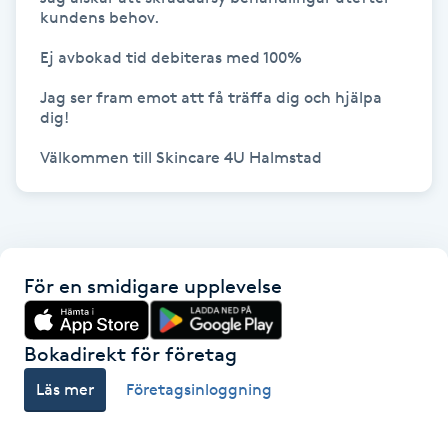
kundens behov.

Kinesiologi
Ej avbokad tid debiteras med 100%

Kinesisk medicin
Jag ser fram emot att få träffa dig och hjälpa 
dig! 

Kiropraktik
Välkommen till Skincare 4U Halmstad 
Klangmassage
Klippning
För en smidigare upplevelse
Klippning & Slingor
Bokadirekt för företag
Klippning ungdom
Läs mer
Företagsinloggning
Koppningsmassage