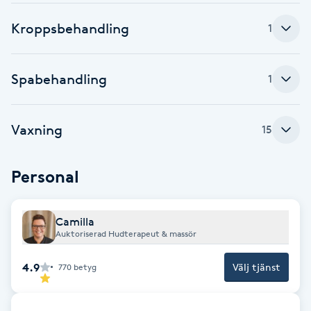
Fotsvamp
Kroppsbehandling
1
Fotvård
Spabehandling
1
Fransar
Vaxning
15
Fransborttagning
Fransfärgning
Personal
Fransförlängning
Camilla
Auktoriserad Hudterapeut & massör
Fransförlängning Megavolym
4.9
Välj tjänst
770
betyg
Fransförlängning Volym