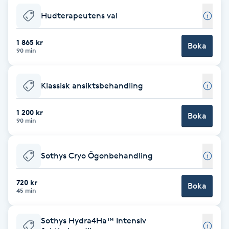
Hudterapeutens val
Brynformning
1 865 kr
Boka
Brynfärgning
90 min
Brynplockning
Klassisk ansiktsbehandling
Bröllopsuppsättning
1 200 kr
Boka
C
90 min
Celluliter
Sothys Cryo Ögonbehandling
Coachning
720 kr
Boka
45 min
Color correction
Sothys Hydra4Ha™ Intensiv