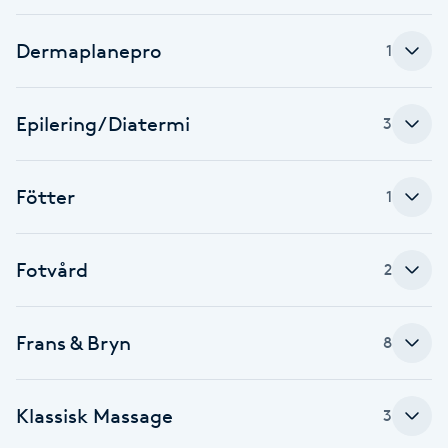
F
Dermaplanepro
1
Face framing
Epilering/Diatermi
3
Faceliftmassage
Fet hårbotten
Fötter
1
Fettreducering
Fotvård
2
Fibromassage
Frans & Bryn
8
Fillers
Fotmassage
Klassisk Massage
3