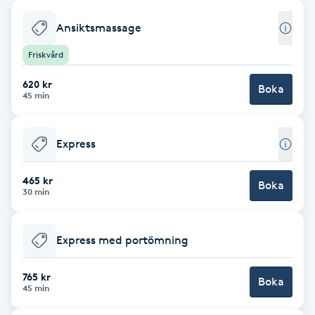
Babylights
Ansiktsmassage
Friskvård
Balayage
620 kr
Boka
45 min
Bambumassage
Barber
Express
465 kr
Barnklippning
Boka
30 min
BIAB
Express med portömning
Blowout
765 kr
Boka
45 min
Bottenfärg