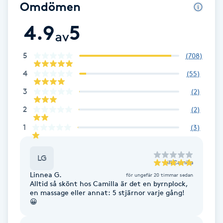
Omdömen
Fransk manikyr
4.9
5
av
Fransrengöring
5
(
708
)
Frekvensterapi
4
(
55
)
3
(
2
)
Friskvård
2
(
2
)
Friskvårdsmassage
1
(
3
)
Frisör
LG
till
Camilla
Linnea G.
för ungefär 20 timmar sedan
Funktionsanalys
Alltid så skönt hos Camilla är det en byrnplock,
en massage eller annat: 5 stjärnor varje gång!
😀
Färgning