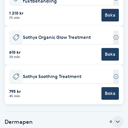
fuktbehandling
Cryoterapi
D
1 210 kr
Boka
75 min
Damklippning
Sothys Organic Glow Treatment
Dermapen
610 kr
Boka
Diamantslipning
30 min
E
Sothys Soothing Treatment
Enzympeeling
795 kr
Boka
Extensions
45 min
Extensions borttagning
Dermapen
4
Eyeliner-tatuering