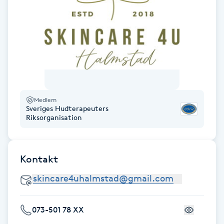
Gua Sha-massage
H
Hatha Yoga
Headspa
Medlem
Sveriges Hudterapeuters
Riksorganisation
Healing
Herrklippning
Kontakt
HIFU
Hollywood Peel
073-501 78 XX