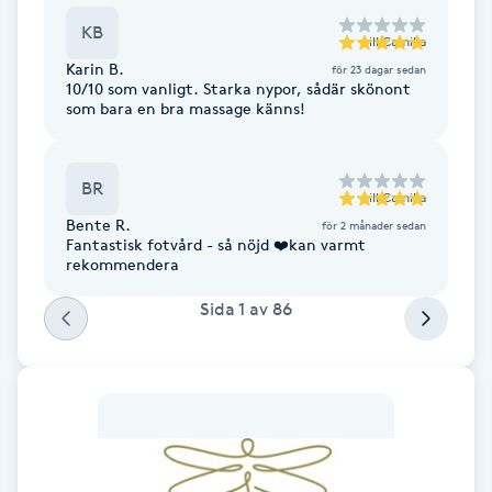
Föning
KB
till
Camilla
G
Karin B.
för 23 dagar sedan
10/10 som vanligt. Starka nypor, sådär skönont
som bara en bra massage känns!
Gel naglar
Gelenaglar
BR
till
Camilla
Bente R.
för 2 månader sedan
Gellack
Fantastisk fotvård - så nöjd ❤️kan varmt
rekommendera
Gellack med förstärkning
Sida
1
av
86
Gravidmassage
Gravidyoga
Gruppträning