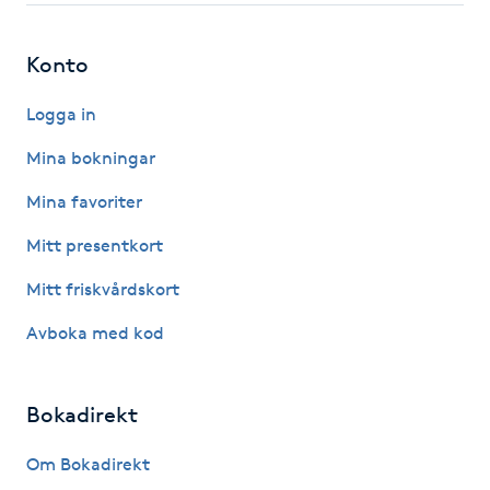
Kosmetisk tatuering
Konto
Kostrådgivning
Logga in
Kroppsinpackning
Mina bokningar
Mina favoriter
Kroppspeeling
Mitt presentkort
Käkledsbehandling
Mitt friskvårdskort
Avboka med kod
Kärlbehandling
L
Bokadirekt
Laserbehandling
Om Bokadirekt
Lashlift Keratin