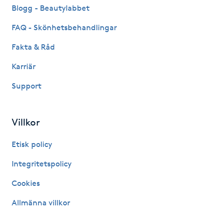
Blogg - Beautylabbet
LED-ljusterapi
FAQ - Skönhetsbehandlingar
Fakta & Råd
Liktornar
Karriär
LPG
Support
LPG-behandling
Villkor
LPG-massage
Etisk policy
Luggklippning
Integritetspolicy
Cookies
Lymfmassage
Allmänna villkor
Läpptatuering