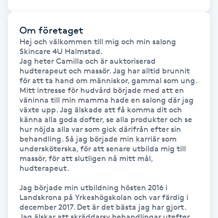
IPL hårborttagning
Om företaget
Hej och välkommen till mig och min salong 

IR-massage
Skincare 4U Halmstad.

J
Jag heter Camilla och är auktoriserad 
hudterapeut och massör. Jag har alltid brunnit 
för att ta hand om människor, gammal som ung. 
Japansk massage
Mitt intresse för hudvård började med att en 
K
väninna till min mamma hade en salong där jag 
växte upp. Jag älskade att få komma dit och 
känna alla goda dofter, se alla produkter och se 
K18
hur nöjda alla var som gick därifrån efter sin 
behandling. Så jag började min karriär som 
undersköterska, för att senare utbilda mig till 
Katun fransar
massör, för att slutligen nå mitt mål, 
hudterapeut. 

Kemisk peeling
Jag började min utbildning hösten 2016 i 
Landskrona på Yrkeshögskolan och var färdig i 
Keratinbehandling
december 2017. Det är det bästa jag har gjort. 
Jag älskar att skräddarsy behandlingar utefter 