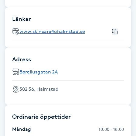
Hot Stone Massage
Länkar
Hot yoga
www.skincare4uhalmstad.se
Hudföryngring
Huduppstramning
Adress
Hudvård
Boreliusgatan 2A
Hyaluronsyra
302 36, Halmstad
Hyperhidros
Ordinarie öppettider
Hypnos
Måndag
10:00 - 18:00