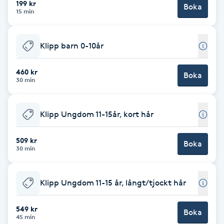
199 kr
Boka
15 min
Brynformning
Klipp barn 0-10år
Brynfärgning
460 kr
Brynplockning
Boka
30 min
Bröllopsuppsättning
Klipp Ungdom 11-15år, kort hår
C
509 kr
Celluliter
Boka
30 min
Coachning
Klipp Ungdom 11-15 år, långt/tjockt hår
Color correction
549 kr
Boka
45 min