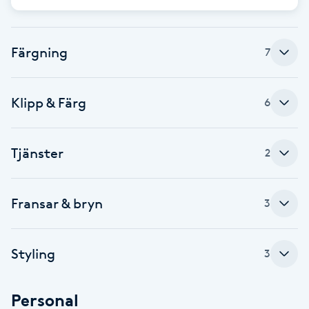
Cryoterapi
D
Färgning
7
Damklippning
Dermapen
Klipp & Färg
6
Diamantslipning
Tjänster
2
E
Enzympeeling
Fransar & bryn
3
Extensions
Styling
3
Extensions borttagning
Personal
Eyeliner-tatuering