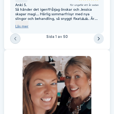
Anki S.
Fransk manikyr
för ungefär ett år sedan
Så händer det igen🫶👍jag önskar och Jessica
skapar magi… Härlig sommarfrisyr med nya
slingor och behandling, så snyggt fixat🙏🙏. Är
Fransrengöring
så nöjd, tack❤️
Läs mer
Frekvensterapi
Sida
1
av
50
Friskvård
Friskvårdsmassage
Frisör
Funktionsanalys
Färgning