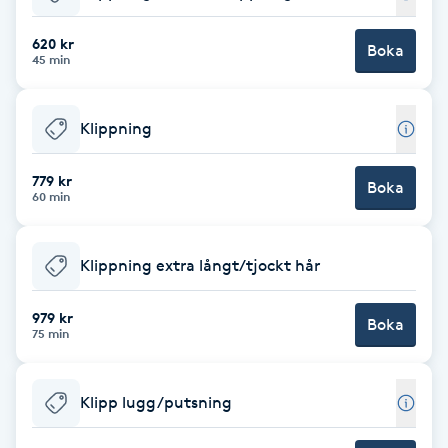
Babylights
620 kr
Boka
45 min
Balayage
Klippning
Bambumassage
779 kr
Boka
60 min
Barber
Barnklippning
Klippning extra långt/tjockt hår
BIAB
979 kr
Boka
75 min
Blowout
Klipp lugg/putsning
Bottenfärg