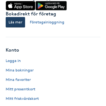
IPL hårborttagning
Bokadirekt för företag
IR-massage
Läs mer
Företagsinloggning
J
Japansk massage
K
Konto
K18
Logga in
Mina bokningar
Katun fransar
Mina favoriter
Kemisk peeling
Mitt presentkort
Mitt friskvårdskort
Keratinbehandling