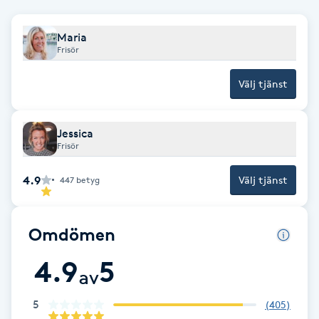
F
Maria
Frisör
Face framing
Välj tjänst
Faceliftmassage
Jessica
Fet hårbotten
Frisör
Fettreducering
4.9
Välj tjänst
447
betyg
Fibromassage
Omdömen
Fillers
4.9
5
av
Fotmassage
5
(
405
)