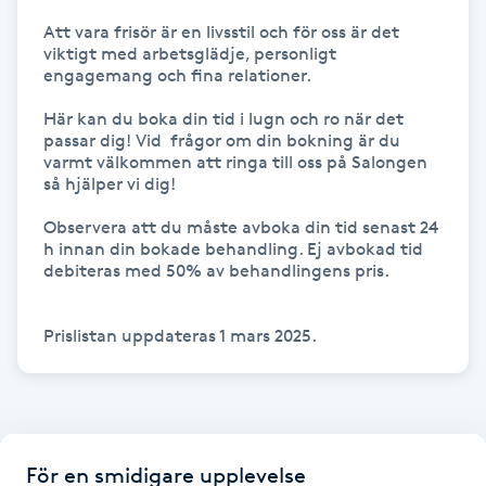
Hårborttagning
Att vara frisör är en livsstil och för oss är det 
viktigt med arbetsglädje, personligt 
Hårbottenbehandling
engagemang och fina relationer.

Här kan du boka din tid i lugn och ro när det 
Hårförlängning
passar dig! Vid  frågor om din bokning är du 
varmt välkommen att ringa till oss på Salongen 
så hjälper vi dig! 

Hårvård
Observera att du måste avboka din tid senast 24 
h innan din bokade behandling. Ej avbokad tid 
Hälsa
debiteras med 50% av behandlingens pris. 

Hälsprickor
I
Idrottsmassage
IPL
För en smidigare upplevelse