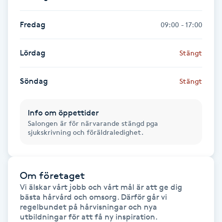
Hot Stone Massage
Fredag
09:00 - 17:00
Hot yoga
Lördag
Stängt
Hudföryngring
Söndag
Stängt
Huduppstramning
Info om öppettider
Hudvård
Salongen är för närvarande stängd pga
sjukskrivning och föräldraledighet.
Hyaluronsyra
Hyperhidros
Om företaget
Vi älskar vårt jobb och vårt mål är att ge dig 
bästa hårvård och omsorg. Därför går vi 
Hypnos
regelbundet på hårvisningar och nya 
utbildningar för att få ny inspiration.  
