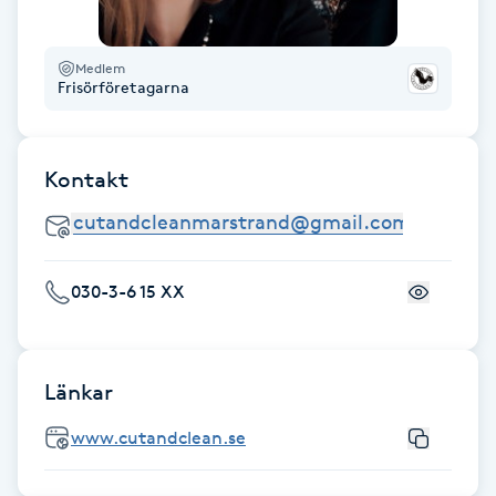
Föning
G
Medlem
Frisörföretagarna
Gel naglar
Gelenaglar
Kontakt
Gellack
030-3-6 15 XX
Gellack med förstärkning
Gravidmassage
Länkar
Gravidyoga
www.cutandclean.se
Gruppträning