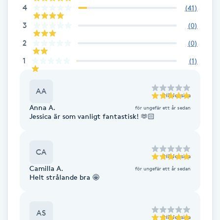
4
(
41
)
Fotsvamp
3
(
0
)
Fotvård
2
(
0
)
1
(
1
)
Fransar
AA
Fransborttagning
till
Jessica
Anna A.
för ungefär ett år sedan
Jessica är som vanligt fantastisk! 🫶🏻
Fransfärgning
Fransförlängning
CA
till
Jessica
Camilla A.
för ungefär ett år sedan
Fransförlängning Megavolym
Helt strålande bra 🤩
Fransförlängning Volym
AS
till
Jessica