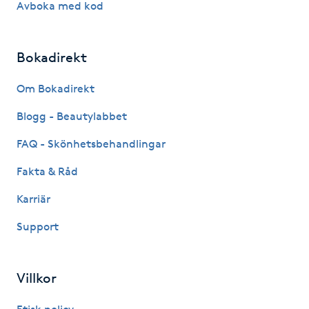
Avboka med kod
Kinesiologi
Bokadirekt
Kinesisk medicin
Om Bokadirekt
Kiropraktik
Blogg - Beautylabbet
Klangmassage
FAQ - Skönhetsbehandlingar
Fakta & Råd
Klippning
Karriär
Klippning & Slingor
Support
Klippning ungdom
Villkor
Koppningsmassage