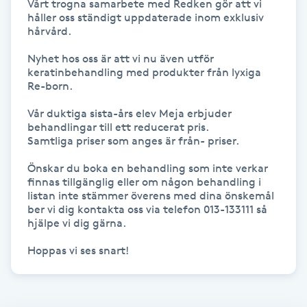
Vårt trogna samarbete med Redken gör att vi 
Hårborttagning
håller oss ständigt uppdaterade inom exklusiv 
hårvård.

Hårbottenbehandling
Nyhet hos oss är att vi nu även utför 
keratinbehandling med produkter från lyxiga 
Hårförlängning
Re-born. 

Vår duktiga sista-års elev Meja erbjuder 
Hårvård
behandlingar till ett reducerat pris. 

Samtliga priser som anges är från- priser.

Hälsa
Önskar du boka en behandling som inte verkar 
finnas tillgänglig eller om någon behandling i 
listan inte stämmer överens med dina önskemål 
Hälsprickor
ber vi dig kontakta oss via telefon 013-133111 så 
I
hjälpe vi dig gärna.

Hoppas vi ses snart!
Idrottsmassage
IPL