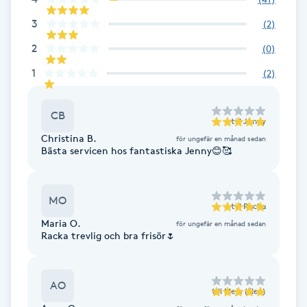
Fotsvamp
3
(
2
)
2
(
0
)
Fotvård
1
(
2
)
Fransar
CB
till
Jenny
Fransborttagning
Christina B.
för ungefär en månad sedan
Bästa servicen hos fantastiska Jenny😊🥰
Fransfärgning
MO
Fransförlängning
till
Racka
Maria O.
för ungefär en månad sedan
Racka trevlig och bra frisör🌷
Fransförlängning Megavolym
Fransförlängning Volym
AO
till
Meja (Elev)