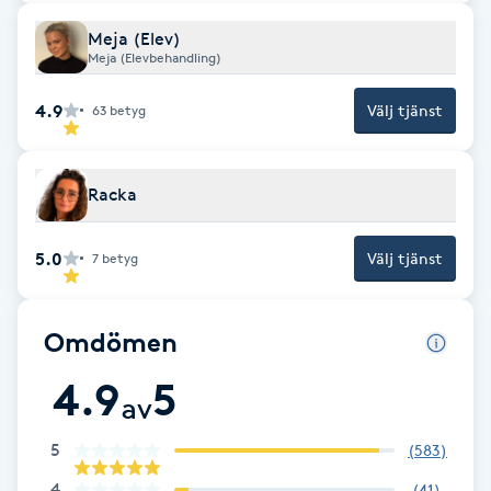
F
Meja (Elev)
Meja (Elevbehandling)
Face framing
4.9
Välj tjänst
63
betyg
Faceliftmassage
Racka
Fet hårbotten
5.0
Välj tjänst
7
betyg
Fettreducering
Fibromassage
Omdömen
4.9
5
Fillers
av
5
(
583
)
Fotmassage
4
(
41
)