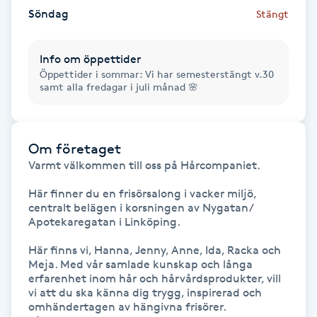
Hot Stone Massage
Söndag
Stängt
Hot yoga
Info om öppettider
Öppettider i sommar: Vi har semesterstängt v.30
samt alla fredagar i juli månad 🌸
Hudföryngring
Huduppstramning
Om företaget
Varmt välkommen till oss på Hårcompaniet.

Hudvård
Här finner du en frisörsalong i vacker miljö, 
Hyaluronsyra
centralt belägen i korsningen av Nygatan/ 
Apotekaregatan i Linköping.  

Hyperhidros
Här finns vi, Hanna, Jenny, Anne, Ida, Racka och 
Meja. Med vår samlade kunskap och långa 
erfarenhet inom hår och hårvårdsprodukter, vill 
Hypnos
vi att du ska känna dig trygg, inspirerad och 
omhändertagen av hängivna frisörer.    
