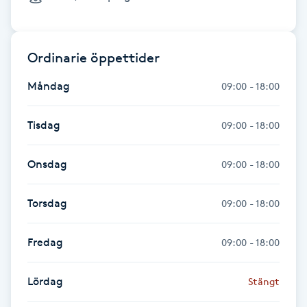
Gua Sha-massage
H
Ordinarie öppettider
Hatha Yoga
Måndag
09:00 - 18:00
Headspa
Tisdag
09:00 - 18:00
Healing
Onsdag
09:00 - 18:00
Herrklippning
Torsdag
09:00 - 18:00
HIFU
Fredag
09:00 - 18:00
Hollywood Peel
Lördag
Stängt