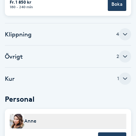
Fr. 1 850 kr
Boka
180 - 240 min
Brynformning
Brynfärgning
Klippning
4
Brynplockning
Övrigt
2
Bröllopsuppsättning
C
Kur
1
Celluliter
Personal
Coachning
Color correction
Anne