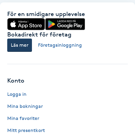
IPL hårborttagning
För en smidigare upplevelse
IR-massage
Bokadirekt för företag
J
Läs mer
Företagsinloggning
Japansk massage
K
K18
Konto
Katun fransar
Logga in
Mina bokningar
Kemisk peeling
Mina favoriter
Keratinbehandling
Mitt presentkort