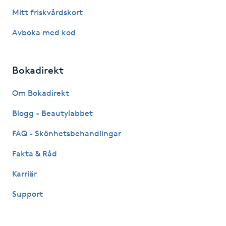
Mitt friskvårdskort
Kinesiologi
Avboka med kod
Kinesisk medicin
Bokadirekt
Kiropraktik
Om Bokadirekt
Klangmassage
Blogg - Beautylabbet
Klippning
FAQ - Skönhetsbehandlingar
Fakta & Råd
Klippning & Slingor
Karriär
Klippning ungdom
Support
Koppningsmassage