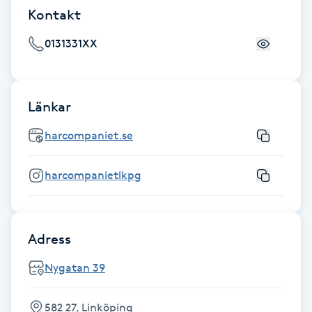
Kontakt
Föning
G
0131331XX
Gel naglar
Länkar
Gelenaglar
harcompaniet.se
Gellack
harcompanietlkpg
Gellack med förstärkning
Gravidmassage
Adress
Gravidyoga
Nygatan 39
Gruppträning
582 27, Linköping