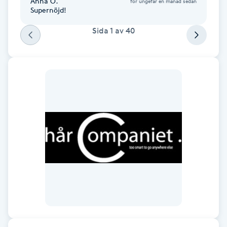
Anna O.
för ungefär en månad sedan
Fransk manikyr
Supernöjd!
Sida
1
av
40
Fransrengöring
Frekvensterapi
Friskvård
Friskvårdsmassage
Frisör
Funktionsanalys
Färgning