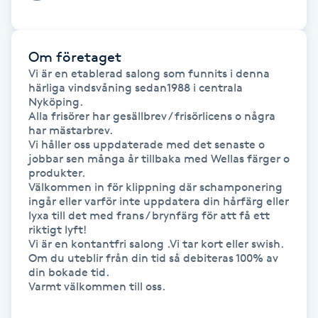
Föning
G
Om företaget
Gel naglar
Vi är en etablerad salong som funnits i denna 
härliga vindsvåning sedan1988 i centrala 
Nyköping.

Gelenaglar
Alla frisörer har gesällbrev / frisörlicens o några 
har mästarbrev.

Vi håller oss uppdaterade med det senaste o 
Gellack
jobbar sen många år tillbaka med Wellas färger o 
produkter.

Välkommen in för klippning där schamponering 
Gellack med förstärkning
ingår eller varför inte uppdatera din hårfärg eller 
lyxa till det med frans / brynfärg för att få ett 
riktigt lyft!

Gravidmassage
Vi är en kontantfri salong .Vi tar kort eller swish.

Om du uteblir från din tid så debiteras 100% av 
Gravidyoga
din bokade tid.

Varmt välkommen till oss.

Gruppträning