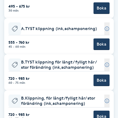
495 - 675 kr
Boka
Babylights
30 min
Balayage
A.TYST klippning (ink,schamponering)
Bambumassage
555 - 760 kr
Boka
45 - 60 min
Barber
B.TYST klippning för långt / fylligt hår /
stor förändring (ink,schamponering)
Barnklippning
720 - 985 kr
Boka
60 - 75 min
BIAB
Blowout
B.Klippning, för långt /fylligt hår/ stor
förändring (ink,schamponering)
Bottenfärg
720 - 985 kr
Boka