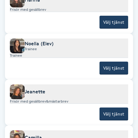
F
Frisör med gesällbrev
Välj tjänst
Face framing
Faceliftmassage
Noella (Elev)
Trainee
Trainee
Fet hårbotten
Välj tjänst
Fettreducering
Jeanette
Fibromassage
Frisör med gesällbrev&mästarbrev
Fillers
Välj tjänst
Fotmassage
Camilla