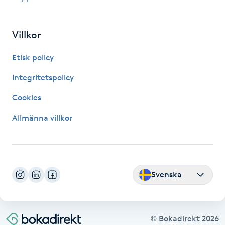
Hårborttagning
Villkor
Hårbottenbehandling
Etisk policy
Hårförlängning
Integritetspolicy
Hårvård
Cookies
Allmänna villkor
Hälsa
Hälsprickor
I
Svenska
Idrottsmassage
IPL
© Bokadirekt
2026