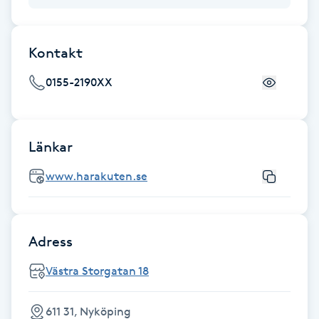
Fransk manikyr
Kontakt
Fransrengöring
0155-2190XX
Frekvensterapi
Friskvård
Länkar
Friskvårdsmassage
www.harakuten.se
Frisör
Adress
Funktionsanalys
Västra Storgatan 18
Färgning
611 31, Nyköping