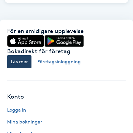
Gua Sha-massage
H
För en smidigare upplevelse
Hatha Yoga
Bokadirekt för företag
Headspa
Läs mer
Företagsinloggning
Healing
Herrklippning
Konto
HIFU
Logga in
Hollywood Peel
Mina bokningar