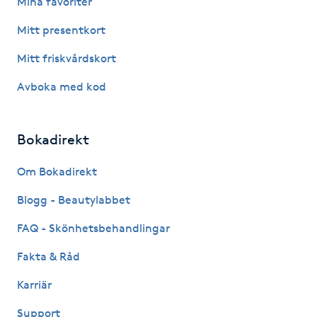
Mina favoriter
Hot Stone Massage
Mitt presentkort
Hot yoga
Mitt friskvårdskort
Avboka med kod
Hudföryngring
Huduppstramning
Bokadirekt
Hudvård
Om Bokadirekt
Blogg - Beautylabbet
Hyaluronsyra
FAQ - Skönhetsbehandlingar
Hyperhidros
Fakta & Råd
Karriär
Hypnos
Support