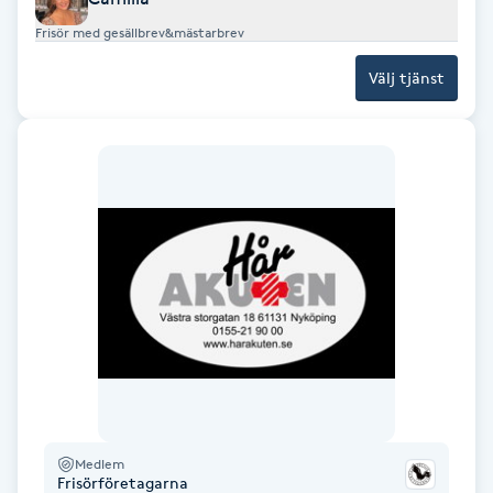
Fotsvamp
Frisör med gesällbrev&mästarbrev
Välj tjänst
Fotvård
Fransar
Fransborttagning
Fransfärgning
Fransförlängning
Fransförlängning Megavolym
Fransförlängning Volym
Medlem
Frisörföretagarna