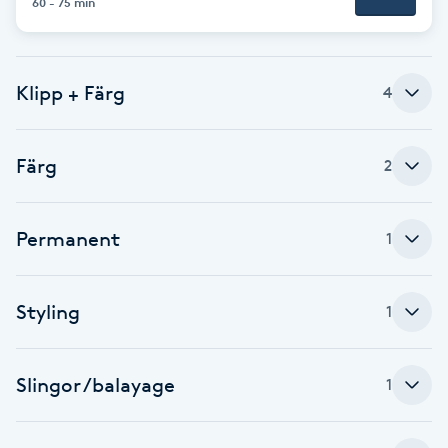
60 - 75 min
Brynformning
Klipp + Färg
Brynfärgning
4
Brynplockning
Färg
2
Bröllopsuppsättning
C
Permanent
1
Celluliter
Styling
1
Coachning
Slingor /balayage
1
Color correction