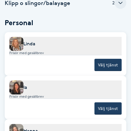
Cryoterapi
Klipp o slingor/balayage
2
D
Personal
Damklippning
Dermapen
Linda
Frisör med gesällbrev
Diamantslipning
Välj tjänst
E
Enzympeeling
Ia
Frisör med gesällbrev
Extensions
Välj tjänst
Extensions borttagning
Eyeliner-tatuering
Hanna