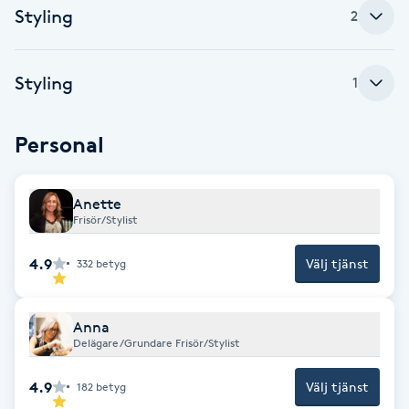
Styling
2
Brynformning
Styling
1
Brynfärgning
Brynplockning
Personal
Bröllopsuppsättning
Anette
C
Frisör/Stylist
Celluliter
4.9
Välj tjänst
332
betyg
Coachning
Anna
Delägare/Grundare Frisör/Stylist
Color correction
4.9
Välj tjänst
182
betyg