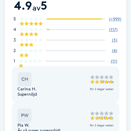
4.9
5
av
Fotsvamp
5
(
+999
)
Fotvård
4
(
117
)
Fransar
3
(
3
)
2
(
4
)
Fransborttagning
1
(
11
)
Fransfärgning
CH
till
Anna
Fransförlängning
Carina H.
för 2 dagar sedan
Supernöjd
Fransförlängning Megavolym
PW
till
Emilie
Fransförlängning Volym
Pia W.
för 2 dagar sedan
Är så super supernöjd!