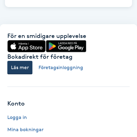
Hot Stone Massage
Hot yoga
För en smidigare upplevelse
Hudföryngring
Huduppstramning
Bokadirekt för företag
Läs mer
Företagsinloggning
Hudvård
Hyaluronsyra
Konto
Hyperhidros
Logga in
Hypnos
Mina bokningar