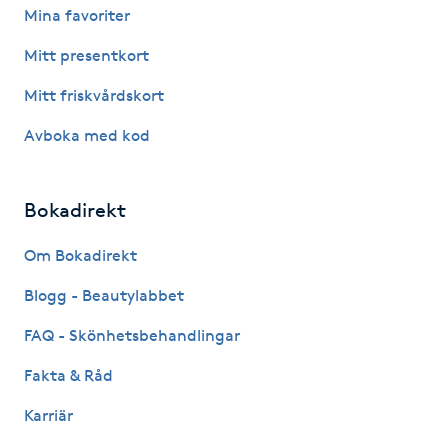
Hårborttagning
Mina favoriter
Mitt presentkort
Hårbottenbehandling
Mitt friskvårdskort
Hårförlängning
Avboka med kod
Hårvård
Bokadirekt
Hälsa
Om Bokadirekt
Hälsprickor
Blogg - Beautylabbet
I
FAQ - Skönhetsbehandlingar
Idrottsmassage
Fakta & Råd
Karriär
IPL