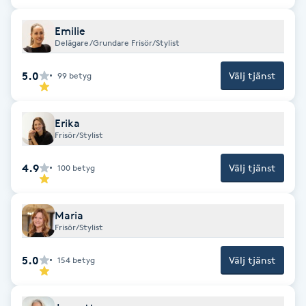
Cryoterapi
D
Emilie
Delägare/Grundare Frisör/Stylist
Damklippning
5.0
Välj tjänst
99
betyg
Dermapen
Erika
Diamantslipning
Frisör/Stylist
E
4.9
Välj tjänst
100
betyg
Enzympeeling
Maria
Extensions
Frisör/Stylist
5.0
Välj tjänst
154
betyg
Extensions borttagning
Eyeliner-tatuering