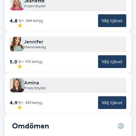
Jeanette
Frisör/Stylist
F
4.8
Välj tjänst
268
betyg
Face framing
Faceliftmassage
Jennifer
Mammaledig
Fet hårbotten
5.0
Välj tjänst
915
betyg
Fettreducering
Amina
Frisör/Stylist
Fibromassage
4.9
Välj tjänst
423
betyg
Fillers
Omdömen
Fotmassage