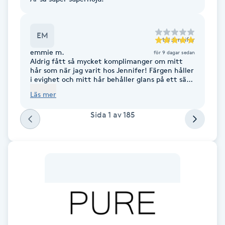
Fransk manikyr
EM
Fransrengöring
till
Jennifer
emmie m.
för 9 dagar sedan
Aldrig fått så mycket komplimanger om mitt
Frekvensterapi
hår som när jag varit hos Jennifer! Färgen håller
i evighet och mitt hår behåller glans på ett sätt
som det inte gjort tidigare. Bästa Jennifer!
Friskvård
Läs mer
Sida
1
av
185
Friskvårdsmassage
Frisör
Funktionsanalys
Färgning