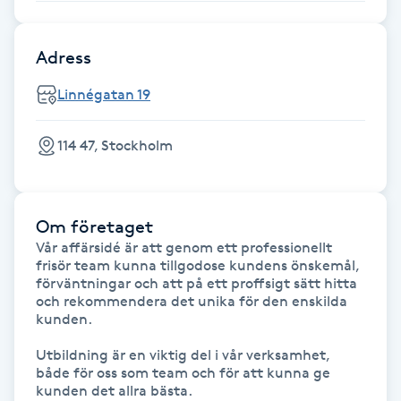
Gua Sha-massage
Adress
H
Linnégatan 19
Hatha Yoga
114 47, Stockholm
Headspa
Healing
Om företaget
Vår affärsidé är att genom ett professionellt 
Herrklippning
frisör team kunna tillgodose kundens önskemål, 
förväntningar och att på ett proffsigt sätt hitta 
och rekommendera det unika för den enskilda 
HIFU
kunden.

Utbildning är en viktig del i vår verksamhet, 
Hollywood Peel
både för oss som team och för att kunna ge 
kunden det allra bästa.