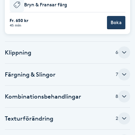
Bryn & Fransar färg
Babylights
Fr. 650 kr
Boka
45 min
Balayage
Bambumassage
Klippning
6
Barber
Färgning & Slingor
7
Barnklippning
BIAB
Kombinationsbehandlingar
8
Blowout
Texturförändring
2
Bottenfärg