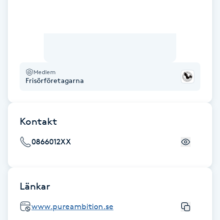
Föning
G
Gel naglar
Medlem
Gelenaglar
Frisörföretagarna
Gellack
Kontakt
Gellack med förstärkning
0866012XX
Gravidmassage
Länkar
Gravidyoga
www.pureambition.se
Gruppträning