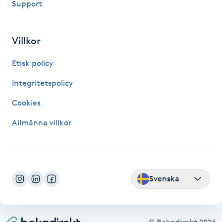
Support
IPL hårborttagning
Villkor
IR-massage
J
Etisk policy
Integritetspolicy
Japansk massage
K
Cookies
Allmänna villkor
K18
Katun fransar
Svenska
Kemisk peeling
Keratinbehandling