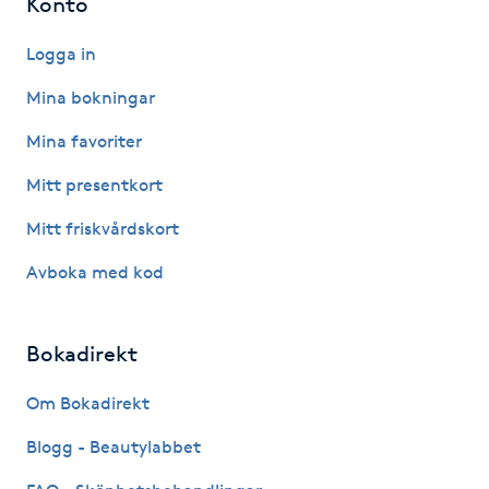
Konto
Hot Stone Massage
Logga in
Hot yoga
Mina bokningar
Hudföryngring
Mina favoriter
Mitt presentkort
Huduppstramning
Mitt friskvårdskort
Hudvård
Avboka med kod
Hyaluronsyra
Bokadirekt
Hyperhidros
Om Bokadirekt
Hypnos
Blogg - Beautylabbet