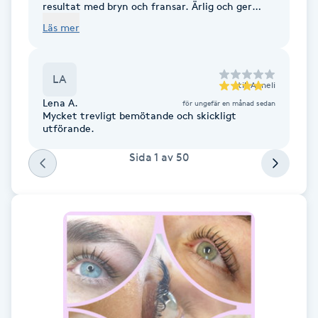
resultat med bryn och fransar. Ärlig och ger
goda råd. Kan varmt rekommendera henne.
F
Läs mer
Face framing
LA
till
Anneli
Faceliftmassage
Lena A.
för ungefär en månad sedan
Mycket trevligt bemötande och skickligt
utförande.
Fet hårbotten
Sida
1
av
50
Fettreducering
Fibromassage
Fillers
Fotmassage