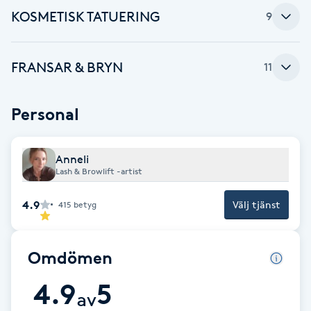
KOSMETISK TATUERING
9
Brynformning
Brynfärgning
FRANSAR & BRYN
11
Brynplockning
Personal
Bröllopsuppsättning
Anneli
C
Lash & Browlift -artist
Celluliter
4.9
Välj tjänst
415
betyg
Coachning
Omdömen
Color correction
4.9
5
av