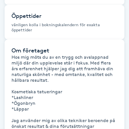
Fransk manikyr
Öppettider
Fransrengöring
vänligen kolla i bokningskalendern för exakta
öppettider
Frekvensterapi
Om företaget
Friskvård
Hos mig möts du av en trygg och avslappnad 
miljö där din upplevelse står i fokus. Med flera 
års erfarenhet hjälper jag dig att framhäva din 
Friskvårdsmassage
naturliga skönhet - med omtanke, kvalitet och 
hållbara resultat. 

Frisör
Kosmetiska tatueringar

*Lashliner 

Funktionsanalys
*Ögonbryn 

*Läppar 

Färgning
Jag använder mig av olika tekniker beroende på 
önskat resultat & dina förutsättningar 
