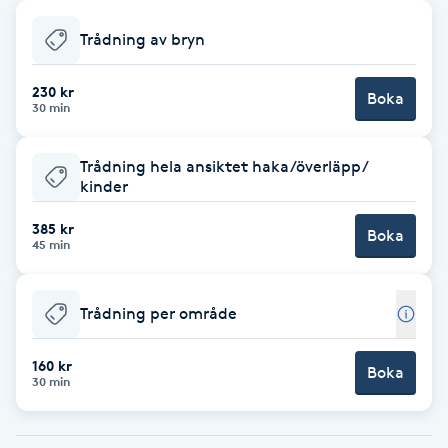
Babylights
Trådning av bryn
Balayage
230 kr
Boka
30 min
Bambumassage
Trådning hela ansiktet haka/överläpp/
kinder
Barber
385 kr
Boka
45 min
Barnklippning
Trådning per område
BIAB
160 kr
Blowout
Boka
30 min
Bottenfärg