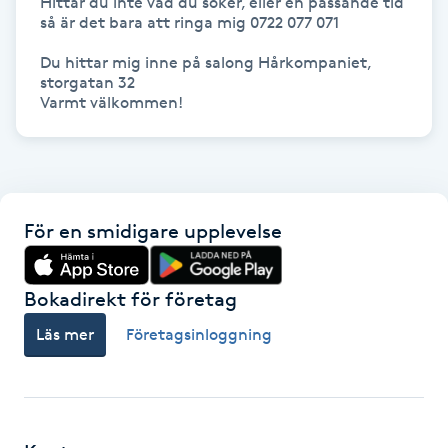
Hittar du inte vad du söker, eller en passande tid 
så är det bara att ringa mig 0722 077 071 

Gua Sha-massage
Du hittar mig inne på salong Hårkompaniet, 
H
storgatan 32

Varmt välkommen! 
Hatha Yoga
Headspa
För en smidigare upplevelse
Healing
Herrklippning
Bokadirekt för företag
Läs mer
Företagsinloggning
HIFU
Hollywood Peel