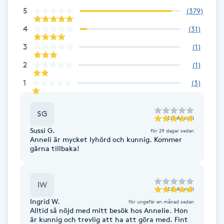
Cryoterapi
5
(
379
)
D
4
(
31
)
Damklippning
3
(
1
)
2
(
1
)
Dermapen
1
(
3
)
Diamantslipning
SG
E
till
Anneli
Sussi G.
för 29 dagar sedan
Enzympeeling
Anneli är mycket lyhörd och kunnig. Kommer
gärna tillbaka!
Extensions
IW
till
Anneli
Extensions borttagning
Ingrid W.
för ungefär en månad sedan
Alltid så nöjd med mitt besök hos Annelie. Hon
är kunnig och trevlig att ha att göra med. Fint
Eyeliner-tatuering