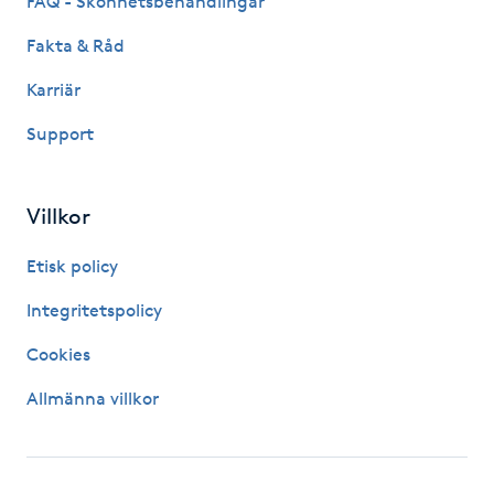
FAQ - Skönhetsbehandlingar
Hårborttagning
Fakta & Råd
Hårbottenbehandling
Karriär
Support
Hårförlängning
Hårvård
Villkor
Hälsa
Etisk policy
Integritetspolicy
Hälsprickor
Cookies
I
Allmänna villkor
Idrottsmassage
IPL