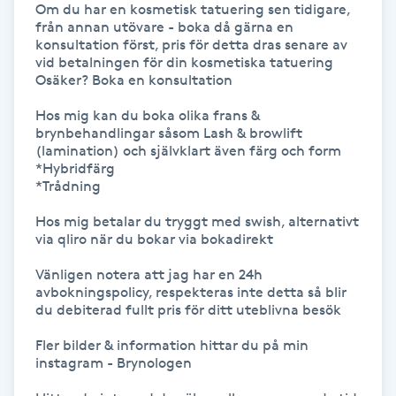
Om du har en kosmetisk tatuering sen tidigare, 
Föning
från annan utövare - boka då gärna en 
konsultation först, pris för detta dras senare av 
G
vid betalningen för din kosmetiska tatuering

Osäker? Boka en konsultation 

Gel naglar
Hos mig kan du boka olika frans & 
brynbehandlingar såsom Lash & browlift 
Gelenaglar
(lamination) och självklart även färg och form

*Hybridfärg 

*Trådning 

Gellack
Hos mig betalar du tryggt med swish, alternativt 
Gellack med förstärkning
via qliro när du bokar via bokadirekt

Vänligen notera att jag har en 24h 
Gravidmassage
avbokningspolicy, respekteras inte detta så blir 
du debiterad fullt pris för ditt uteblivna besök 

Gravidyoga
Fler bilder & information hittar du på min 
instagram - Brynologen

Gruppträning