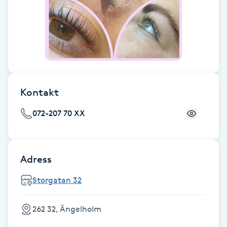
Fotsvamp
Fotvård
Fransar
Kontakt
Fransborttagning
072-207 70 XX
Fransfärgning
Fransförlängning
Adress
Storgatan 32
Fransförlängning Megavolym
Fransförlängning Volym
262 32, Ängelholm