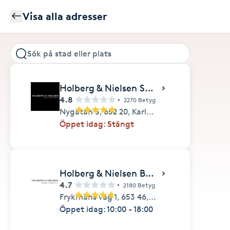
Visa alla adresser
Holberg & Nielsen SHUUEMURA HAGA
4.8
2270 Betyg
Nygatan 5,
652 20,
Karlstad
Öppet idag: Stängt
Holberg & Nielsen BERGVIK
4.7
2180 Betyg
Frykmans väg 1,
653 46,
Karlstad
Öppet idag: 10:00 - 18:00