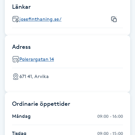
Länkar
Gua Sha-massage
josefinthaning.se/
H
Hatha Yoga
Adress
Headspa
Polerargatan 14
Healing
671 41, Arvika
Herrklippning
Ordinarie öppettider
HIFU
Måndag
09:00 - 16:00
Hollywood Peel
Tisdag
09:00 - 15:00