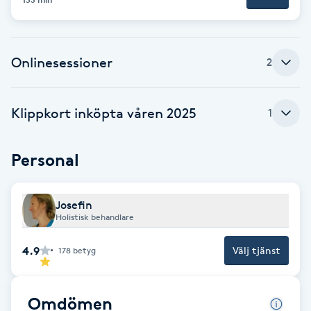
F
Face framing
Onlinesessioner
2
Faceliftmassage
Klippkort inköpta våren 2025
1
Fet hårbotten
Personal
Fettreducering
Josefin
Fibromassage
Holistisk behandlare
Fillers
4.9
Välj tjänst
178
betyg
Fotmassage
Omdömen