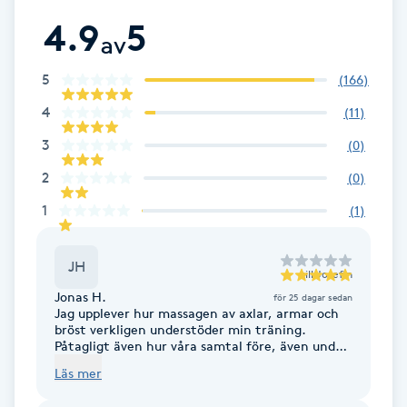
Fotsvamp
4.9
5
av
Fotvård
5
(
166
)
4
(
11
)
Fransar
3
(
0
)
Fransborttagning
2
(
0
)
1
(
1
)
Fransfärgning
JH
Fransförlängning
till
Josefin
Jonas H.
för 25 dagar sedan
Jag upplever hur massagen av axlar, armar och
Fransförlängning Megavolym
bröst verkligen understöder min träning.
Påtagligt även hur våra samtal före, även under
behandlingen både stöttar mig och driver mig
Läs mer
Fransförlängning Volym
framåt. Jag gillar även den givande Bloggen på
Spiras web sida!