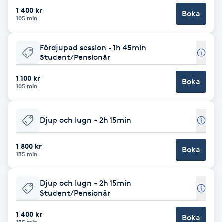
Cryoterapi
1 400 kr
Boka
D
105 min
Damklippning
Fördjupad session - 1h 45min
Student/Pensionär
Dermapen
1 100 kr
Boka
105 min
Diamantslipning
E
Djup och lugn - 2h 15min
Enzympeeling
1 800 kr
Boka
135 min
Extensions
Djup och lugn - 2h 15min
Extensions borttagning
Student/Pensionär
1 400 kr
Boka
Eyeliner-tatuering
135 min