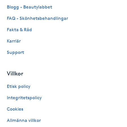
Blogg - Beautylabbet
Kinesiologi
FAQ - Skönhetsbehandlingar
Kinesisk medicin
Fakta & Råd
Kiropraktik
Karriär
Support
Klangmassage
Klippning
Villkor
Etisk policy
Klippning & Slingor
Integritetspolicy
Klippning ungdom
Cookies
Koppningsmassage
Allmänna villkor