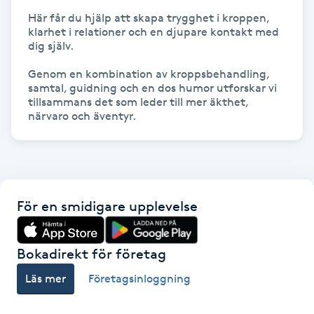
Hårborttagning
Här får du hjälp att skapa trygghet i kroppen, 
klarhet i relationer och en djupare kontakt med 
dig själv.

Hårbottenbehandling
Genom en kombination av kroppsbehandling, 
Hårförlängning
samtal, guidning och en dos humor utforskar vi 
tillsammans det som leder till mer äkthet, 
närvaro och äventyr.
Hårvård
Hälsa
För en smidigare upplevelse
Hälsprickor
I
Bokadirekt för företag
Idrottsmassage
Läs mer
Företagsinloggning
IPL