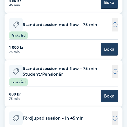
450 kr
Boka
45 min
Brynformning
Standardsession med flow - 75 min
Brynfärgning
Friskvård
Brynplockning
1 000 kr
Boka
75 min
Bröllopsuppsättning
C
Standardsession med flow - 75 min
Student/Pensionär
Celluliter
Friskvård
800 kr
Boka
Coachning
75 min
Color correction
Fördjupad session - 1h 45min