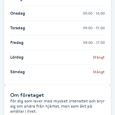
Hot Stone Massage
Onsdag
09:00 - 16:00
Hot yoga
Torsdag
09:00 - 15:00
Hudföryngring
Fredag
09:00 - 17:00
Huduppstramning
Lördag
Stängt
Hudvård
Söndag
Stängt
Hyaluronsyra
Hyperhidros
Om företaget
För dig som lever med mycket intensitet och bryr 
Hypnos
sig om andra från hjärtat, men som åkt på 
smällar i livet.
