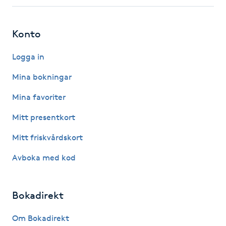
IPL hårborttagning
Konto
IR-massage
Logga in
J
Mina bokningar
Japansk massage
Mina favoriter
K
Mitt presentkort
K18
Mitt friskvårdskort
Katun fransar
Avboka med kod
Kemisk peeling
Bokadirekt
Keratinbehandling
Om Bokadirekt