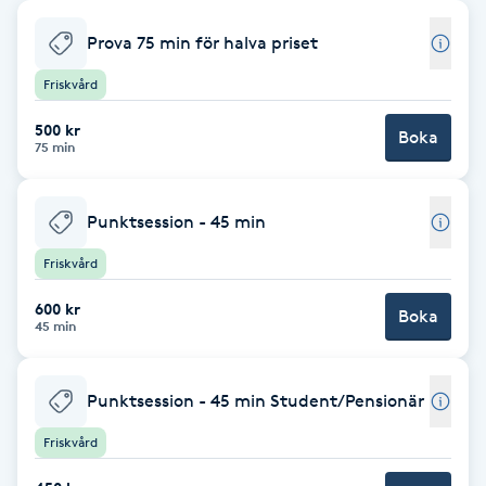
Babylights
Prova 75 min för halva priset
Friskvård
Balayage
500 kr
Boka
75 min
Bambumassage
Barber
Punktsession - 45 min
Friskvård
Barnklippning
600 kr
Boka
45 min
BIAB
Punktsession - 45 min Student/Pensionär
Blowout
Friskvård
Bottenfärg