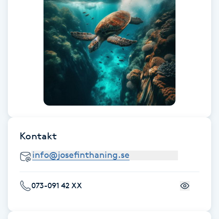
Föning
G
Gel naglar
Gelenaglar
Gellack
Gellack med förstärkning
Kontakt
Gravidmassage
073-091 42 XX
Gravidyoga
Gruppträning