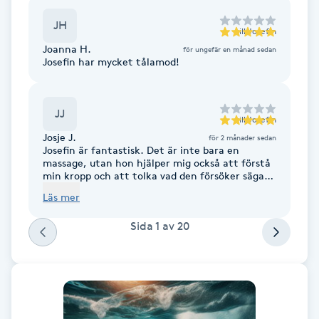
Fransk manikyr
JH
till
Josefin
Joanna H.
för ungefär en månad sedan
Fransrengöring
Josefin har mycket tålamod!
Frekvensterapi
JJ
till
Josefin
Friskvård
Josje J.
för 2 månader sedan
Josefin är fantastisk. Det är inte bara en
massage, utan hon hjälper mig också att förstå
Friskvårdsmassage
min kropp och att tolka vad den försöker säga.
Jag känner inte bara mer avslappning i kroppen,
Läs mer
utan också i huvudet – mentalt kommer jag till
Frisör
ro och känner mig stabil och lugn. Jag står
Sida
1
av
20
starkare i livet. Tusen tack!
Funktionsanalys
Färgning