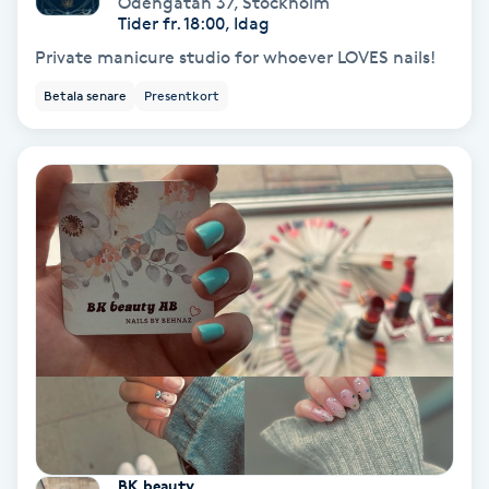
Odengatan 37
,
Stockholm
Color correction
Tider fr. 18:00, Idag
Private manicure studio for whoever LOVES nails!
Cryoterapi
Betala senare
Presentkort
D
Damklippning
Dermapen
Diamantslipning
E
Enzympeeling
Extensions
BK beauty