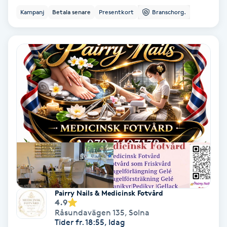
Kampanj
Betala senare
Presentkort
Branschorg.
Personlig tränare
Picolaser
Piercing
Pigmentbehandling
Pigmentfläckar
Plastikkirurgi
Powder brows
Pairry Nails & Medicinsk Fotvård
4.9
Råsundavägen 135
,
Solna
Power Yoga
Tider fr. 18:55, Idag