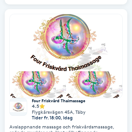
IPL
IPL hårborttagning
IR-massage
J
Japansk massage
K
K18
Four Friskvård Thaimassage
4.5
Katun fransar
Flygkårsvägen 45A
,
Täby
Tider fr. 18:00, Idag
Kemisk peeling
Avslappnande massage och friskvårdsmassage,