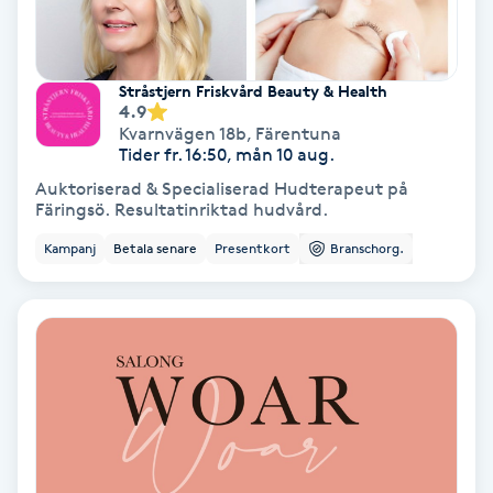
Medium
Megavolymfransar
Stråstjern Friskvård Beauty & Health
4.9
Kvarnvägen 18b
,
Färentuna
Melasma
Tider fr. 16:50, mån 10 aug.
Auktoriserad & Specialiserad Hudterapeut på
Färingsö. Resultatinriktad hudvård.
Mesoterapi
Kampanj
Betala senare
Presentkort
Branschorg.
MicroPen
Microshading
Mixfransar
N
Nagelförlängning