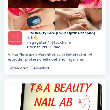
Färgning
Föning
G
Elite Beauty Care (Fokus Optik Odenplan)
4.8
Gel naglar
Hagagatan 1
,
Stockholm
Tider fr. 18:00, Idag
Gelenaglar
Vi har flera års erfarenhet av skönhetsvård. Vi
erbjuder professionella behandlingar me...
Gellack
Betala senare
Presentkort
Gellack med förstärkning
Gravidmassage
Gravidyoga