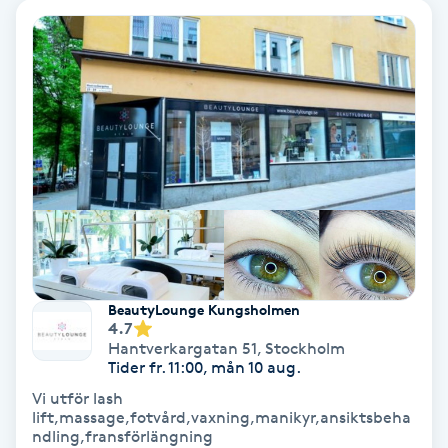
Osteopati
P
Paraffinbehandling
Pedikyr
Pensionärklippning
Permanent
BeautyLounge Kungsholmen
Permanent hårborttagning
4.7
Hantverkargatan 51
,
Stockholm
Tider fr. 11:00, mån 10 aug.
Permanent ögonbrynsmakeup
Vi utför lash
lift,massage,fotvård,vaxning,manikyr,ansiktsbeha
Personal shopper
ndling,fransförlängning