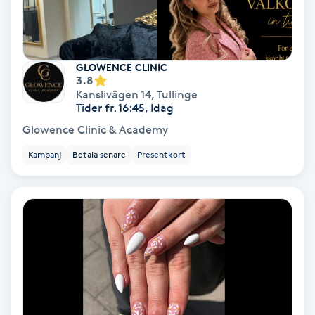
Spa
Spa manikyr & pedikyr
GLOWENCE CLINIC
3.8
Kanslivägen 14
,
Tullinge
Spa-manikyr
Tider fr. 16:45, Idag
Glowence Clinic & Academy
Spa-pedikyr
Kampanj
Betala senare
Presentkort
Spraytan
Stylist
Sugaring
Svensk massage