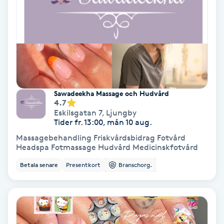
Nagelvård
Naglar borttagning
Naglar reparation
Sawadeekha Massage och Hudvård
4.7
Naprapati
Eskilsgatan 7
,
Ljungby
Tider fr. 13:00, mån 10 aug.
Navelpiercing
Massagebehandling Friskvårdsbidrag Fotvård
Headspa Fotmassage Hudvård Medicinskfotvård
NBE-massage
Betala senare
Presentkort
Branschorg.
Ny frisyr
O