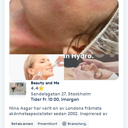
Hypnos
Hårborttagning
Hårbottenbehandling
Hårförlängning
Hårvård
Beauty and Me
Hälsa
4.4
Sandelsgatan 27
,
Stockholm
Tider fr. 10:00, Imorgon
Hälsprickor
Nina Asgar har varit en av Londons främsta
I
skönhetsspecialister sedan 2002. Inspirerad av
Betala senare
Presentkort
Branschorg.
Idrottsmassage