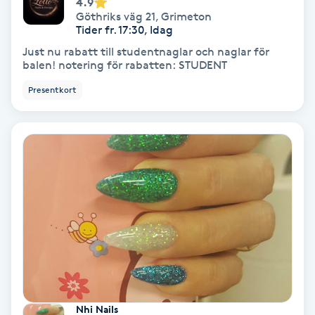
4.9
Regndroppsmassage
Göthriks väg 21
,
Grimeton
Tider fr. 17:30, Idag
Reiki
Just nu rabatt till studentnaglar och naglar för
balen! notering för rabatten: STUDENT
Reikihealing
Presentkort
Reiki massage
Restorative Yoga
Rosacea
Rosenmetoden
Ryggmassage
S
Nhi Nails