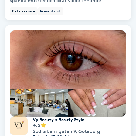
spända muskler och ökat välbefinnande.
Keratinbehandling
Betala senare
Presentkort
Kinesiologi
Kinesisk medicin
Kiropraktik
Klangmassage
Klippning
Klippning & Slingor
Vy Beauty x Beauty Style
4.5
Klippning ungdom
Södra Larmgatan 9
,
Göteborg