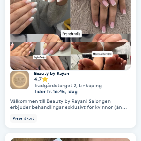
Tvätt & Fön
V
Vaccination
Vampyrbehandling
Vaxning
Beauty by Rayan
4.7
Vaxning brasiliansk
Trädgårdstorget 2
,
Linköping
Tider fr. 16:45, Idag
Veterinär
Välkommen till Beauty by Rayan! Salongen
erbjuder behandlingar exklusivt för kvinnor (än...
Vibrationsmassage
Presentkort
Vinyasa Yoga