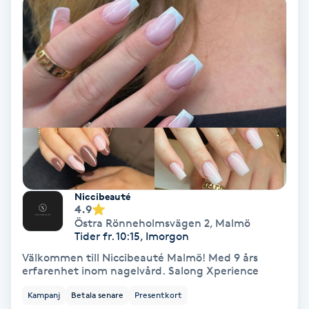
Volymfransar
Vårtor
Y
Yin Yoga
Yoga
Yoga Nidra
Niccibeauté
4.9
Östra Rönneholmsvägen 2
,
Malmö
Yogamassage
Tider fr. 10:15, Imorgon
Z
Välkommen till Niccibeauté Malmö! Med 9 års
erfarenhet inom nagelvård. Salong Xperience
Zonterapi
Kampanj
Betala senare
Presentkort