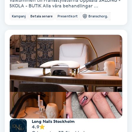
Välkommen till Fransstylisterna Uppsala SALONG -
SKOLA - BUTIK Alla våra behandlingar ...
Bottenfärg
Kampanj
Betala senare
Presentkort
Branschorg.
Brynformning
Brynfärgning
Brynplockning
Bröllopsuppsättning
C
Celluliter
Coachning
Long Nails Stockholm
4.9