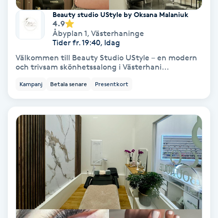
Fotmassage
Beauty studio UStyle by Oksana Malaniuk
4.9
Åbyplan 1
,
Västerhaninge
Fotsvamp
Tider fr. 19:40, Idag
Välkommen till Beauty Studio UStyle – en modern
och trivsam skönhetssalong i Västerhani...
Fotvård
Kampanj
Betala senare
Presentkort
Fransar
Fransborttagning
Fransfärgning
Fransförlängning
Fransförlängning Megavolym