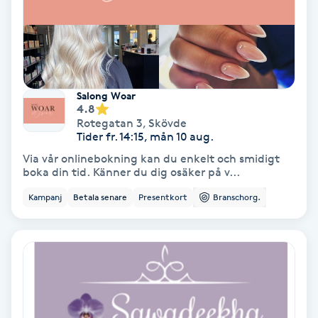
Nagelförlängning akryl
Nagelförlängning gelé
Salong Woar
4.8
Nagelförlängning glasfiber
Rotegatan 3
,
Skövde
Tider fr. 14:15, mån 10 aug.
Nagelförlängning silke
Via vår onlinebokning kan du enkelt och smidigt
boka din tid. Känner du dig osäker på v...
Nagelförstärkning
Kampanj
Betala senare
Presentkort
Branschorg.
Nagelklippning
Nagelsvamp
Nageltrång