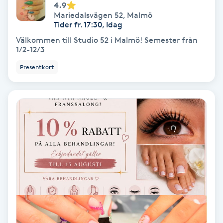
4.9
Mariedalsvägen 52
,
Malmö
Samtalsterapi
Tider fr. 17:30, Idag
Välkommen till Studio 52 i Malmö! Semester från
Senioryoga
1/2-12/3
Presentkort
Shiatsu
Singelfransar
Sjukgymnastik
Skalpmassage
Skinbooster
Sklerosering