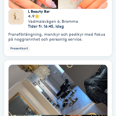
Skoinlägg
L Beauty Bar
4.9
Vadmalsvägen 6
,
Bromma
Skägg
Tider fr. 16:45, Idag
Fransförlängning, manikyr och pedikyr med fokus
Skäggfärgning
på noggrannhet och personlig service.
Presentkort
Skäggklippning
Skäggtrimmning
Skönhet
Slingor
Sockring