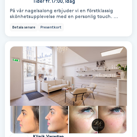
Tider fr. 17:00, Idag
På vår nagelsalong erbjuder vi en förstklassig
Koppningsmassage
skönhetsupplevelse med en personlig touch. ...
Betala senare
Presentkort
Kosmetisk tatuering
Kostrådgivning
Kroppsinpackning
Kroppspeeling
Käkledsbehandling
Kärlbehandling
L
Klinik Vasastan