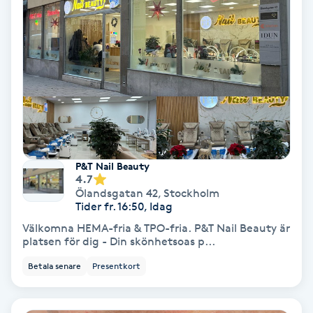
Hollywood Peel
Hot Stone Massage
Hot yoga
Hudföryngring
P&T Nail Beauty
Huduppstramning
4.7
Ölandsgatan 42
,
Stockholm
Tider fr. 16:50, Idag
Hudvård
Välkomna HEMA-fria & TPO-fria. P&T Nail Beauty är
platsen för dig - Din skönhetsoas p...
Hyaluronsyra
Betala senare
Presentkort
Hyperhidros