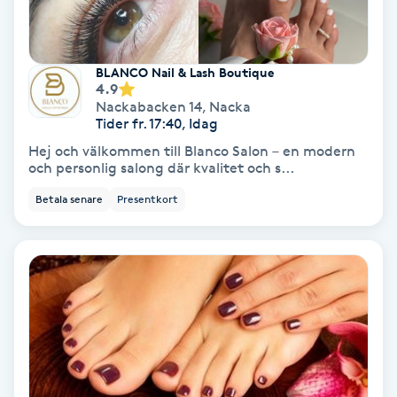
Fransförlängning Volym
BLANCO Nail & Lash Boutique
Fransk manikyr
4.9
Nackabacken 14
,
Nacka
Fransrengöring
Tider fr. 17:40, Idag
Hej och välkommen till Blanco Salon – en modern
och personlig salong där kvalitet och s...
Frekvensterapi
Betala senare
Presentkort
Friskvård
Friskvårdsmassage
Frisör
Funktionsanalys