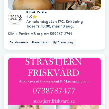
Lymfmassage
Klinik Petite
Läpptatuering
4.9
Annelundsgatan 17C
,
Enköping
M
Tider fr. 10:00, mån 10 aug.
Klinik Petite AB org nr: 559267-2744
Makeup
Betala senare
Presentkort
Branschorg.
Manikyr & Pedikyr
Massage
Medial vägledning
Medicinsk massage
Meditation