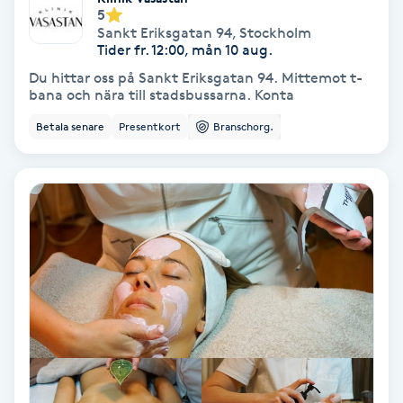
Laserbehandling
5
Sankt Eriksgatan 94
,
Stockholm
Tider fr. 12:00, mån 10 aug.
Lashlift Keratin
Du hittar oss på Sankt Eriksgatan 94. Mittemot t-
bana och nära till stadsbussarna. Konta
LED-ljusterapi
Betala senare
Presentkort
Branschorg.
Liktornar
LPG
LPG-behandling
LPG-massage
Luggklippning