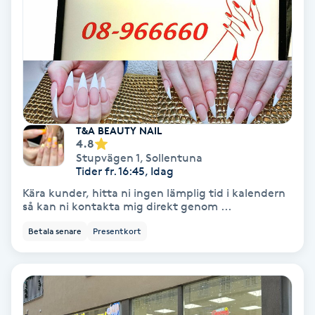
Gruppträning
Gua Sha-massage
H
T&A BEAUTY NAIL
Hatha Yoga
4.8
Stupvägen 1
,
Sollentuna
Headspa
Tider fr. 16:45, Idag
Kära kunder, hitta ni ingen lämplig tid i kalendern
så kan ni kontakta mig direkt genom ...
Healing
Betala senare
Presentkort
Herrklippning
HIFU