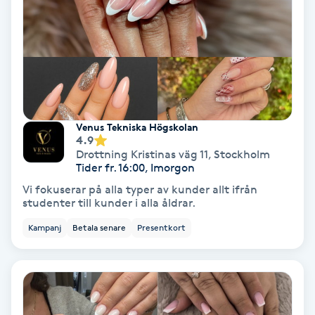
Terapi
Thaimassage
Toning
Torr hårbotten
Venus Tekniska Högskolan
4.9
Drottning Kristinas väg 11
,
Stockholm
Torrborstning
Tider fr. 16:00, Imorgon
Vi fokuserar på alla typer av kunder allt ifrån
Triggerpunktsmassage
studenter till kunder i alla åldrar.
Kampanj
Betala senare
Presentkort
Trådning
Träning