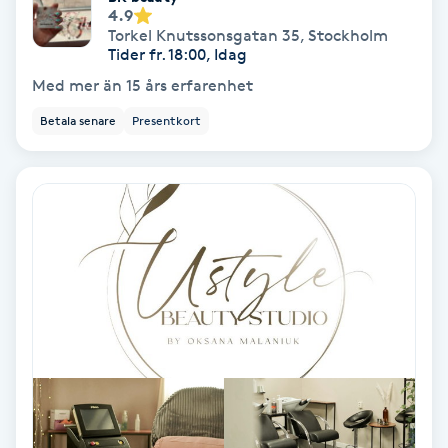
Extensions borttagning
4.9
Torkel Knutssonsgatan 35
,
Stockholm
Tider fr. 18:00, Idag
Eyeliner-tatuering
Med mer än 15 års erfarenhet
F
Betala senare
Presentkort
Face framing
Faceliftmassage
Fet hårbotten
Fettreducering
Fibromassage
Fillers