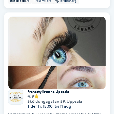
Betala senare
Presentkort
Branschorg.
Ansiktsbehandling djuprengörande
B
Babylights
Balayage
Bambumassage
Barber
Barnklippning
Fransstylisterna Uppsala
4.9
BIAB
Sköldungagatan 59
,
Uppsala
Tider fr. 15:00, tis 11 aug.
Blowout