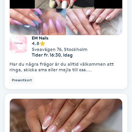
Svettbehandling
T
Tuina-massage
EM Nails
4.8
Sveavägen 76
,
Stockholm
Taktil massage
Tider fr. 16:30, Idag
Har du några frågor är du alltid välkommen att
Tandblekning
ringa, skicka sms eller mejla till oss....
Presentkort
Tandläkare
Tatuering
Tatueringsborttagning