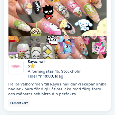
Olaplex
Olaplexbehandling
Ombre
Ombre brows
Rayas.nail
Ombre naglar
5
Artemisgatan 16
,
Stockholm
Tider fr. 18:00, Idag
Optiker
Hello! Välkommen till Rayas.nail där vi skapar unika
naglar - bara för dig! Låt oss leka med färg,form
Ortobionomi
och mönster och hitta din perfekta
signaturdesign!
Presentkort
Ortopedi