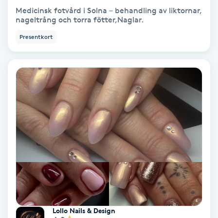
Medicinsk fotvård i Solna – behandling av liktornar,
nageltrång och torra fötter,Naglar.
PRP (Platelet Rich Plasma)
Presentkort
PRX-T33
Psoriasis
PT
R
Radiofrekvens
Rakning
Reflexologi
Lollo Nails & Design