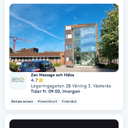
Olaplex
Olaplexbehandling
Ombre
Ombre brows
Ombre naglar
Zen Massage och Hälsa
4.7
Optiker
Legeringsgatan 2B Våning 3
,
Västerås
Tider fr. 09:00, Imorgon
Ortobionomi
Betala senare
Presentkort
Friskvård
Ortopedi