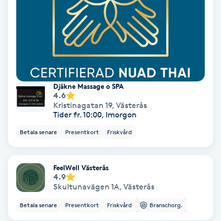
IPL
IPL hårborttagning
IR-massage
Djäkne Massage o SPA
J
4.6
Kristinagatan 19
,
Västerås
Tider fr. 10:00, Imorgon
Japansk massage
K
Betala senare
Presentkort
Friskvård
K18
FeelWell Västerås
4.9
Katun fransar
Skultunavägen 1A
,
Västerås
Betala senare
Presentkort
Friskvård
Branschorg.
Kemisk peeling