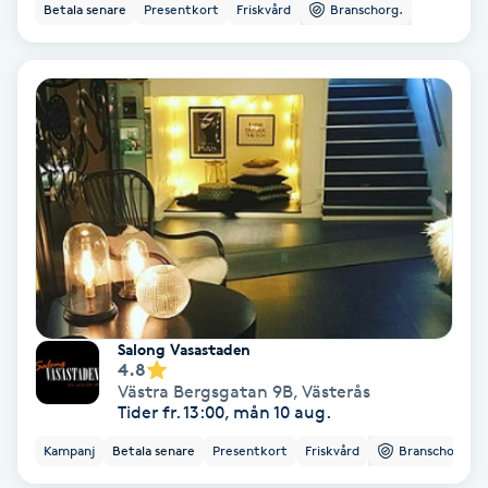
Betala senare
Presentkort
Friskvård
Branschorg.
Svettbehandling
T
Tuina-massage
Taktil massage
Tandblekning
Tandläkare
Salong Vasastaden
4.8
Tatuering
Västra Bergsgatan 9B
,
Västerås
Tider fr. 13:00, mån 10 aug.
Tatueringsborttagning
Kampanj
Betala senare
Presentkort
Friskvård
Branschorg.