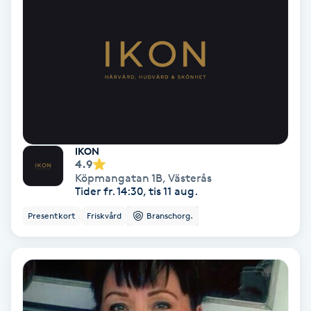
Osteopati
P
Paraffinbehandling
Pedikyr
Pensionärklippning
IKON
4.9
Köpmangatan 1B
,
Västerås
Permanent
Tider fr. 14:30, tis 11 aug.
Presentkort
Friskvård
Branschorg.
Permanent hårborttagning
Permanent ögonbrynsmakeup
Personal shopper