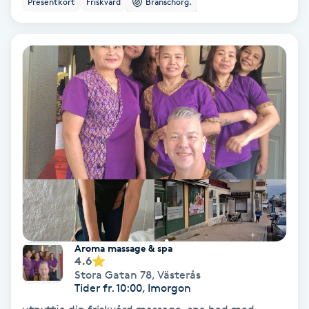
Presentkort
Friskvård
Branschorg.
Ansiktsbehandling djuprengörande
B
Babylights
Balayage
Bambumassage
Barber
Barnklippning
Aroma massage & spa
4.6
BIAB
Stora Gatan 78
,
Västerås
Tider fr. 10:00, Imorgon
Blowout