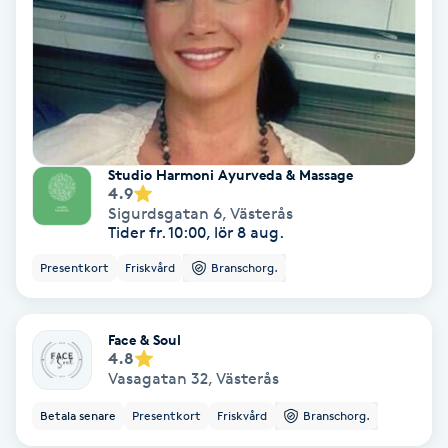
Personlig tränare
Picolaser
Piercing
Studio Harmoni Ayurveda & Massage
4.9
Pigmentbehandling
Sigurdsgatan 6
,
Västerås
Tider fr. 10:00, lör 8 aug.
Pigmentfläckar
Presentkort
Friskvård
Branschorg.
Plastikkirurgi
Face & Soul
4.8
Vasagatan 32
,
Västerås
Powder brows
Betala senare
Presentkort
Friskvård
Branschorg.
Power Yoga