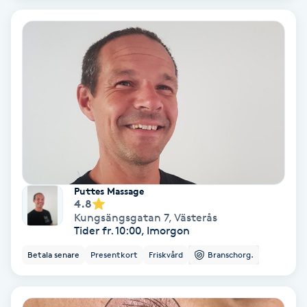
Keratinbehandling
Kinesiologi
Kinesisk medicin
Kiropraktik
Klangmassage
Puttes Massage
4.8
Klippning
Kungsängsgatan 7
,
Västerås
Tider fr. 10:00, Imorgon
Klippning & Slingor
Betala senare
Presentkort
Friskvård
Branschorg.
Klippning ungdom