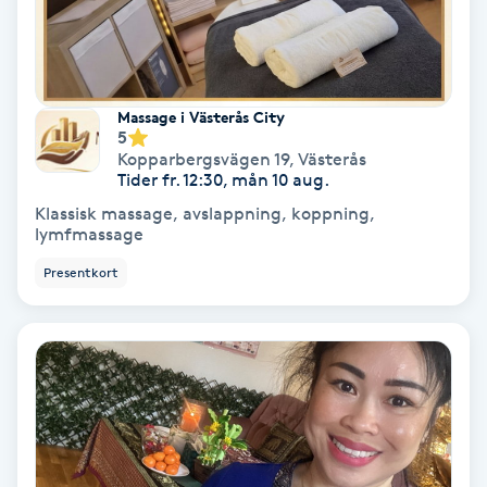
Färgning
Föning
Massage i Västerås City
G
5
Kopparbergsvägen 19
,
Västerås
Gel naglar
Tider fr. 12:30, mån 10 aug.
Klassisk massage, avslappning, koppning,
lymfmassage
Gelenaglar
Presentkort
Gellack
Gellack med förstärkning
Gravidmassage
Gravidyoga