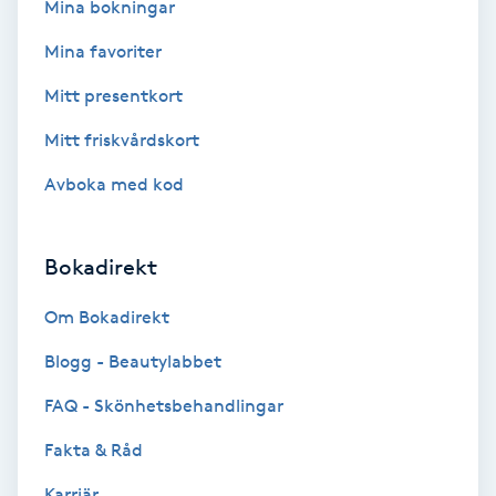
Tvätt & Fön
Mina bokningar
V
Mina favoriter
Vaccination
Mitt presentkort
Mitt friskvårdskort
Vampyrbehandling
Avboka med kod
Vaxning
Bokadirekt
Vaxning brasiliansk
Om Bokadirekt
Veterinär
Blogg - Beautylabbet
Vibrationsmassage
FAQ - Skönhetsbehandlingar
Fakta & Råd
Vinyasa Yoga
Karriär