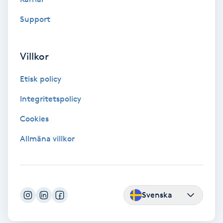
Volymfransar
Support
Vårtor
Villkor
Y
Etisk policy
Yin Yoga
Integritetspolicy
Yoga
Cookies
Yoga Nidra
Allmäna villkor
Yogamassage
Z
Svenska
Zonterapi