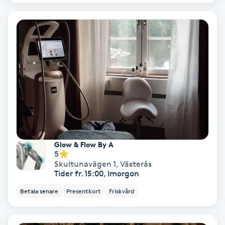
Laserbehandling
Lashlift Keratin
LED-ljusterapi
Liktornar
LPG
LPG-behandling
Glow & Flow By A
5
Skultunavägen 1
,
Västerås
LPG-massage
Tider fr. 15:00, Imorgon
Betala senare
Presentkort
Friskvård
Luggklippning