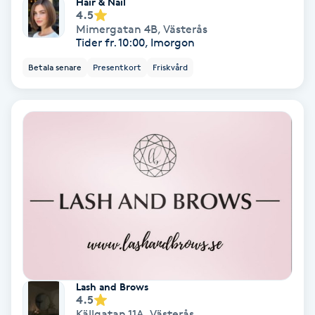
Hair & Nail
4.5
Skoinlägg
Mimergatan 4B
,
Västerås
Tider fr. 10:00, Imorgon
Skägg
Betala senare
Presentkort
Friskvård
Skäggfärgning
Skäggklippning
Skäggtrimmning
Skönhet
Slingor
Lash and Brows
4.5
Sockring
Källgatan 11A
,
Västerås