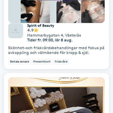
Fransförlängning Volym
Fransk manikyr
Spirit of Beauty
4.9
Fransrengöring
Hammarbygatan 4
,
Västerås
Tider fr. 09:00, lör 8 aug.
Skönhet-och friskvårdsbehandlingar med fokus på
Frekvensterapi
avkoppling och välmående för kropp & själ.
Betala senare
Presentkort
Friskvård
Friskvård
Friskvårdsmassage
Frisör
Funktionsanalys