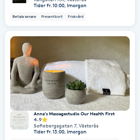
Tider fr. 10:00, Imorgon
Spa
Betala senare
Presentkort
Friskvård
Spa manikyr & pedikyr
Spa-manikyr
Spa-pedikyr
Spraytan
Stylist
Anna's Massagestudio Our Health First
Sugaring
4.9
Sofiebergsgatan 7
,
Västerås
Tider fr. 13:00, Imorgon
Svensk massage