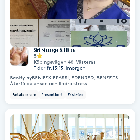
Gruppträning
Gua Sha-massage
H
Siri Massage & Hälsa
5
Hatha Yoga
Köpingsvägen 40
,
Västerås
Tider fr. 13:15, Imorgon
Headspa
Benify byBENIFEX EPASSI, EDENRED, BENEFITS
Återfå balansen och lindra stress
Healing
Betala senare
Presentkort
Friskvård
Herrklippning
HIFU