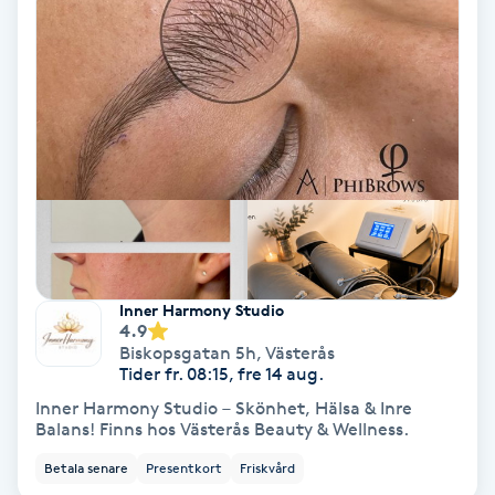
Koppningsmassage
Kosmetisk tatuering
Kostrådgivning
Kroppsinpackning
Kroppspeeling
Inner Harmony Studio
4.9
Käkledsbehandling
Biskopsgatan 5h
,
Västerås
Tider fr. 08:15, fre 14 aug.
Inner Harmony Studio – Skönhet, Hälsa & Inre
Kärlbehandling
Balans! Finns hos Västerås Beauty & Wellness.
L
Betala senare
Presentkort
Friskvård