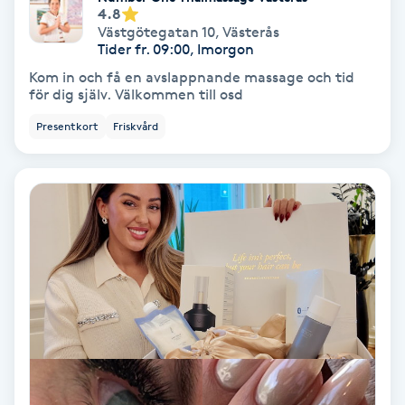
Extensions borttagning
4.8
Västgötegatan 10
,
Västerås
Tider fr. 09:00, Imorgon
Eyeliner-tatuering
Kom in och få en avslappnande massage och tid
F
för dig själv. Välkommen till osd
Face framing
Presentkort
Friskvård
Faceliftmassage
Fet hårbotten
Fettreducering
Fibromassage
Fillers