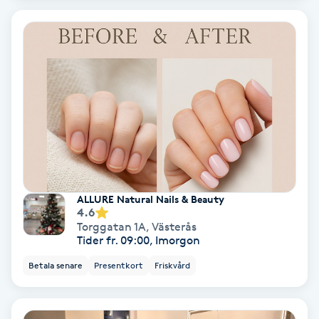
PRP (Platelet Rich Plasma)
PRX-T33
Psoriasis
PT
R
ALLURE Natural Nails & Beauty
Radiofrekvens
4.6
Torggatan 1A
,
Västerås
Tider fr. 09:00, Imorgon
Rakning
Betala senare
Presentkort
Friskvård
Reflexologi