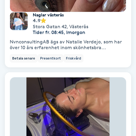
Fotmassage
Naglar västerås
4.9
Fotsvamp
Stora Gatan 42
,
Västerås
Tider fr. 08:45, Imorgon
NvnconsultingAB ägs av Natalie Verdejo, som har
Fotvård
över 10 års erfarenhet inom skönhetsbra...
Betala senare
Presentkort
Friskvård
Fransar
Fransborttagning
Fransfärgning
Fransförlängning
Fransförlängning Megavolym