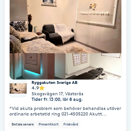
Regndroppsmassage
Reiki
Reikihealing
Reiki massage
Restorative Yoga
Ryggakuten Sverige AB
Rosacea
4.9
Skogsvägen 17
,
Västerås
Tider fr. 13:00, lör 8 aug.
Rosenmetoden
*Vid akuta problem som behöver behandlas utöver
ordinarie arbetstid ring 021-4505220 Akutt...
Ryggmassage
Betala senare
Presentkort
Friskvård
S