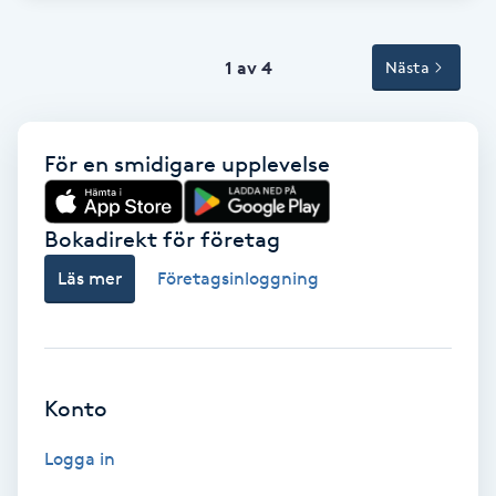
Terapi
Thaimassage
1 av 4
Nästa
Toning
För en smidigare upplevelse
Torr hårbotten
Bokadirekt för företag
Torrborstning
Läs mer
Företagsinloggning
Triggerpunktsmassage
Trådning
Konto
Träning
Logga in