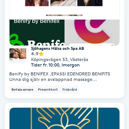
Hypnos
Hårborttagning
Hårbottenbehandling
Sjöhagens Hälsa och Spa AB
4.9
Hårförlängning
Köpingsvägen 53
,
Västerås
Tider fr. 10:00, Imorgon
Hårvård
Benify by BENIFEX ,EPASSI EDENDRED BENIFITS
Unna dig själv en avslappnad massage...
Hälsa
Betala senare
Presentkort
Friskvård
Hälsprickor
I
Idrottsmassage