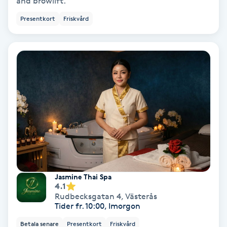
and browlift.
Presentkort
Friskvård
Nagelförlängning akryl
Nagelförlängning gelé
Nagelförlängning glasfiber
Nagelförlängning silke
Nagelförstärkning
Nagelklippning
Jasmine Thai Spa
4.1
Rudbecksgatan 4
,
Västerås
Nagelsvamp
Tider fr. 10:00, Imorgon
Betala senare
Presentkort
Friskvård
Nageltrång