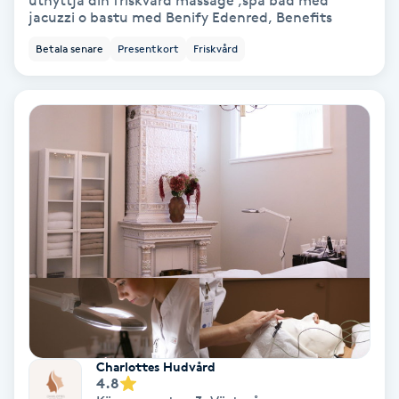
utnyttja din friskvård massage ,spa bad med
jacuzzi o bastu med Benify Edenred, Benefits
Bottenfärg
Betala senare
Presentkort
Friskvård
Brynformning
Brynfärgning
Brynplockning
Bröllopsuppsättning
C
Celluliter
Coachning
Charlottes Hudvård
4.8