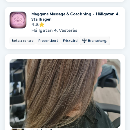
Samtalsterapi
Maggans Massage & Coachning - Hållgatan 4.
Stallhagen
4.8
Senioryoga
Hållgatan 4
,
Västerås
Betala senare
Presentkort
Friskvård
Branschorg.
Shiatsu
Singelfransar
Sjukgymnastik
Skalpmassage
Skinbooster
Sklerosering