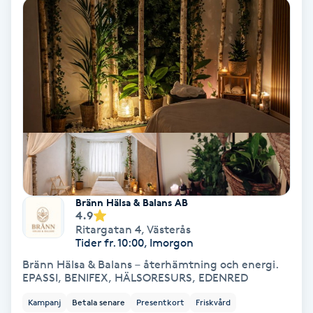
Lymfmassage
Läpptatuering
M
Makeup
Manikyr & Pedikyr
Massage
Bränn Hälsa & Balans AB
4.9
Medial vägledning
Ritargatan 4
,
Västerås
Tider fr. 10:00, Imorgon
Medicinsk massage
Bränn Hälsa & Balans – återhämtning och energi.
EPASSI, BENIFEX, HÄLSORESURS, EDENRED
Meditation
Kampanj
Betala senare
Presentkort
Friskvård