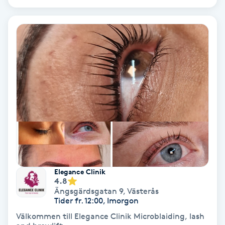
Medium
Megavolymfransar
Melasma
Mesoterapi
MicroPen
Microshading
Elegance Clinik
4.8
Mixfransar
Ängsgärdsgatan 9
,
Västerås
N
Tider fr. 12:00, Imorgon
Välkommen till Elegance Clinik Microblaiding, lash
Nagelförlängning