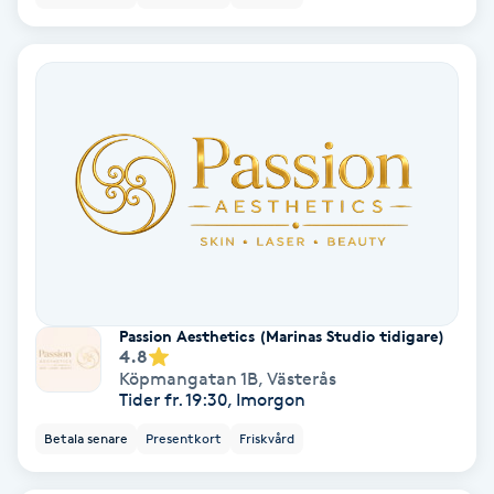
Nagelvård
Naglar borttagning
Naglar reparation
Naprapati
Navelpiercing
Passion Aesthetics (Marinas Studio tidigare)
4.8
NBE-massage
Köpmangatan 1B
,
Västerås
Tider fr. 19:30, Imorgon
Ny frisyr
Betala senare
Presentkort
Friskvård
O