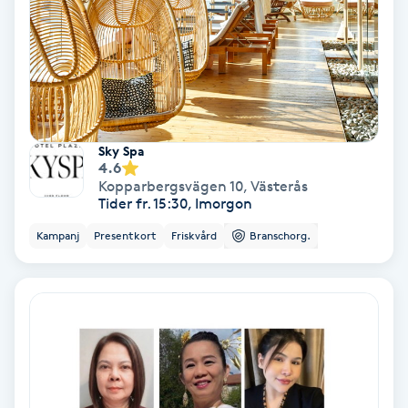
Hollywood Peel
Hot Stone Massage
Hot yoga
Sky Spa
4.6
Hudföryngring
Kopparbergsvägen 10
,
Västerås
Tider fr. 15:30, Imorgon
Huduppstramning
Kampanj
Presentkort
Friskvård
Branschorg.
Hudvård
Hyaluronsyra
Hyperhidros