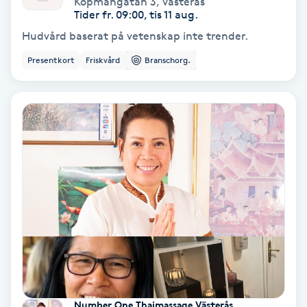
Köpmangatan 3
,
Västerås
Color correction
Tider fr. 09:00, tis 11 aug.
Hudvård baserat på vetenskap inte trender.
Cryoterapi
Presentkort
Friskvård
Branschorg.
D
Damklippning
Dermapen
Diamantslipning
E
Enzympeeling
Extensions
Number One Thaimassage Västerås