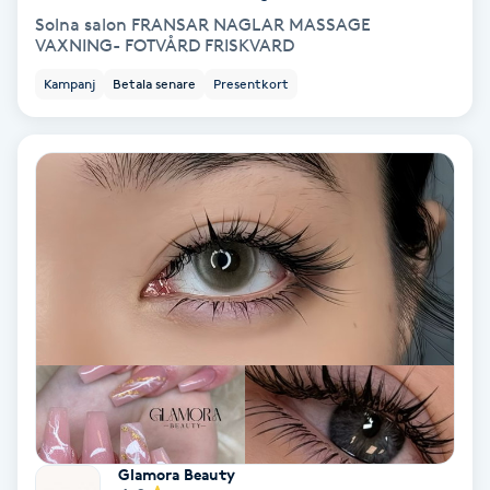
Solna salon FRANSAR NAGLAR MASSAGE
Koppningsmassage
VAXNING- FOTVÅRD FRISKVARD
Kampanj
Betala senare
Presentkort
Kosmetisk tatuering
Kostrådgivning
Kroppsinpackning
Kroppspeeling
Käkledsbehandling
Kärlbehandling
L
Glamora Beauty