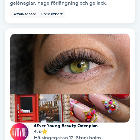
gelénaglar, nagelförlängning och gellack.
PRP (Platelet Rich Plasma)
Betala senare
Presentkort
PRX-T33
Psoriasis
PT
R
Radiofrekvens
Rakning
4Ever Young Beauty Odenplan
Reflexologi
4.6
Hälsingegatan 12
,
Stockholm