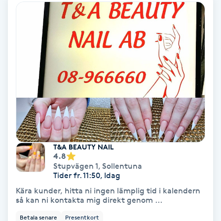
Osteopati
P
Paraffinbehandling
Pedikyr
Pensionärklippning
Permanent
T&A BEAUTY NAIL
4.8
Permanent hårborttagning
Stupvägen 1
,
Sollentuna
Tider fr. 11:50, Idag
Permanent ögonbrynsmakeup
Kära kunder, hitta ni ingen lämplig tid i kalendern
så kan ni kontakta mig direkt genom ...
Personal shopper
Betala senare
Presentkort