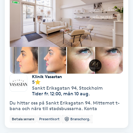
Tvätt & Fön
V
Vaccination
Vampyrbehandling
Vaxning
Vaxning brasiliansk
Klinik Vasastan
5
Sankt Eriksgatan 94
,
Stockholm
Veterinär
Tider fr. 12:00, mån 10 aug.
Du hittar oss på Sankt Eriksgatan 94. Mittemot t-
Vibrationsmassage
bana och nära till stadsbussarna. Konta
Betala senare
Presentkort
Branschorg.
Vinyasa Yoga