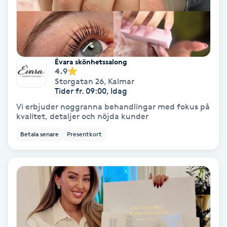
Färgning
Föning
G
Évara skönhetssalong
4.9
Storgatan 26
,
Kalmar
Gel naglar
Tider fr. 09:00, Idag
Vi erbjuder noggranna behandlingar med fokus på
Gelenaglar
kvalitet, detaljer och nöjda kunder
Betala senare
Presentkort
Gellack
Gellack med förstärkning
Gravidmassage
Gravidyoga