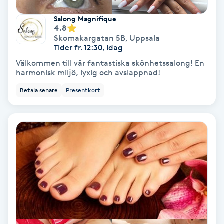
Lymfmassage
Salong Magnifique
4.8
Läpptatuering
Skomakargatan 5B
,
Uppsala
M
Tider fr. 12:30, Idag
Välkommen till vår fantastiska skönhetssalong! En
Makeup
harmonisk miljö, lyxig och avslappnad!
Betala senare
Presentkort
Manikyr & Pedikyr
Massage
Medial vägledning
Medicinsk massage
Meditation