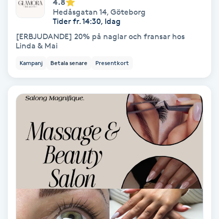
Laserbehandling
4.8
Hedåsgatan 14
,
Göteborg
Tider fr. 14:30, Idag
Lashlift Keratin
[ERBJUDANDE] 20% på naglar och fransar hos
Linda & Mai
LED-ljusterapi
Kampanj
Betala senare
Presentkort
Liktornar
LPG
LPG-behandling
LPG-massage
Luggklippning