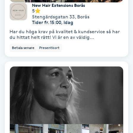
New Hair Extensions Borås
Fotmassage
5
Stengärdsgatan 33
,
Borås
Tider fr. 15:00, Idag
Fotsvamp
Har du höga krav på kvalitet & kundservice så har
du hittat helt rätt! Vi är en av väldig...
Fotvård
Betala senare
Presentkort
Fransar
Fransborttagning
Fransfärgning
Fransförlängning
Fransförlängning Megavolym