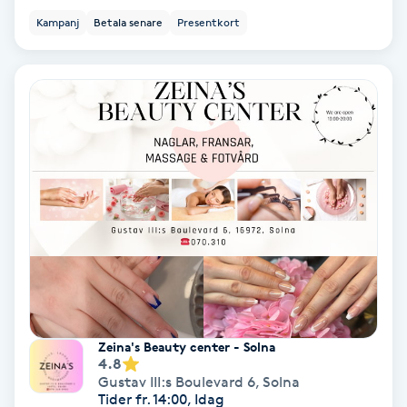
Kampanj
Betala senare
Presentkort
Keratinbehandling
Kinesiologi
Kinesisk medicin
Kiropraktik
Klangmassage
Klippning
Klippning & Slingor
Zeina's Beauty center - Solna
4.8
Gustav III:s Boulevard 6
,
Solna
Klippning ungdom
Tider fr. 14:00, Idag