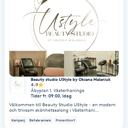
Hypnos
Hårborttagning
Hårbottenbehandling
Hårförlängning
Hårvård
Beauty studio UStyle by Oksana Malaniuk
4.9
Hälsa
Åbyplan 1
,
Västerhaninge
Tider fr. 09:00, Idag
Hälsprickor
Välkommen till Beauty Studio UStyle – en modern
och trivsam skönhetssalong i Västerhani...
I
Kampanj
Betala senare
Presentkort
Idrottsmassage