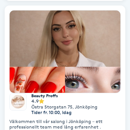
IPL
IPL hårborttagning
IR-massage
J
Japansk massage
K
K18
Beauty Proffs
4.9
Östra Storgatan 75
,
Jönköping
Katun fransar
Tider fr. 10:00, Idag
Välkommen till vår salong i Jönköping – ett
Kemisk peeling
professionellt team med lång erfarenhet .