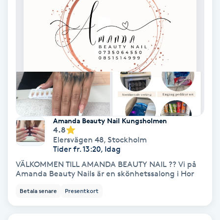
Olaplex
Olaplexbehandling
Ombre
Ombre brows
Ombre naglar
Amanda Beauty Nail Kungsholmen
4.8
Elersvägen 48
,
Stockholm
Optiker
Tider fr. 13:20, Idag
VÄLKOMMEN TILL AMANDA BEAUTY NAIL ?? Vi på
Amanda Beauty Nails är en skönhetssalong i Hor
Ortobionomi
Betala senare
Presentkort
Ortopedi