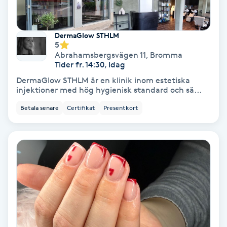
Fransförlängning Volym
DermaGlow STHLM
Fransk manikyr
5
Abrahamsbergsvägen 11
,
Bromma
Tider fr. 14:30, Idag
Fransrengöring
DermaGlow STHLM är en klinik inom estetiska
injektioner med hög hygienisk standard och sä...
Frekvensterapi
Betala senare
Certifikat
Presentkort
Friskvård
Friskvårdsmassage
Frisör
Funktionsanalys