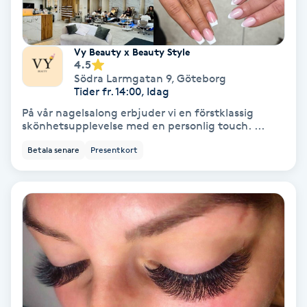
Skoinlägg
Vy Beauty x Beauty Style
Skägg
4.5
Södra Larmgatan 9
,
Göteborg
Tider fr. 14:00, Idag
Skäggfärgning
På vår nagelsalong erbjuder vi en förstklassig
skönhetsupplevelse med en personlig touch. ...
Skäggklippning
Betala senare
Presentkort
Skäggtrimmning
Skönhet
Slingor
Sockring