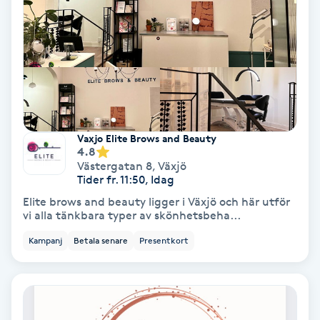
Nagelvård
Naglar borttagning
Naglar reparation
Vaxjo Elite Brows and Beauty
4.8
Naprapati
Västergatan 8
,
Växjö
Tider fr. 11:50, Idag
Navelpiercing
Elite brows and beauty ligger i Växjö och här utför
vi alla tänkbara typer av skönhetsbeha...
NBE-massage
Kampanj
Betala senare
Presentkort
Ny frisyr
O