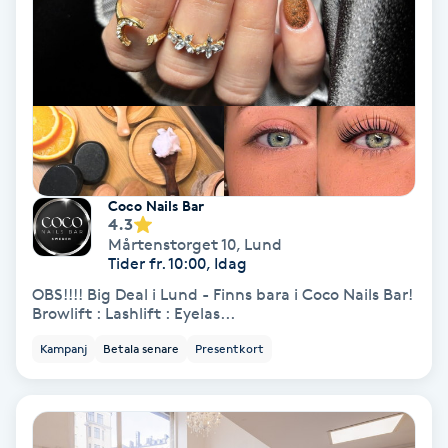
Terapi
Thaimassage
Toning
Torr hårbotten
Coco Nails Bar
4.3
Torrborstning
Mårtenstorget 10
,
Lund
Tider fr. 10:00, Idag
Triggerpunktsmassage
OBS!!!! Big Deal i Lund - Finns bara i Coco Nails Bar!
Browlift : Lashlift : Eyelas...
Trådning
Kampanj
Betala senare
Presentkort
Träning