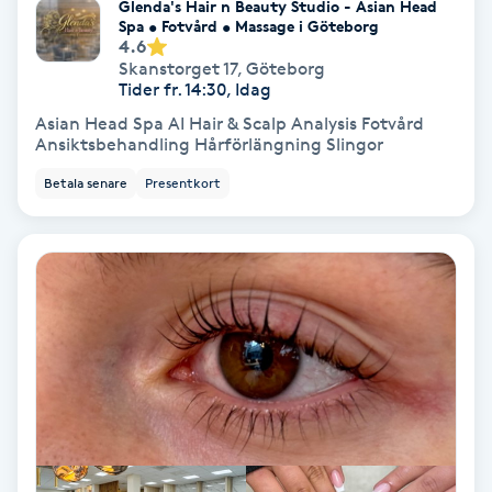
Glenda's Hair n Beauty Studio - Asian Head
Spa • Fotvård • Massage i Göteborg
Samtalsterapi
4.6
Skanstorget 17
,
Göteborg
Tider fr. 14:30, Idag
Senioryoga
Asian Head Spa AI Hair & Scalp Analysis Fotvård
Ansiktsbehandling Hårförlängning Slingor
Shiatsu
Betala senare
Presentkort
Singelfransar
Sjukgymnastik
Skalpmassage
Skinbooster
Sklerosering