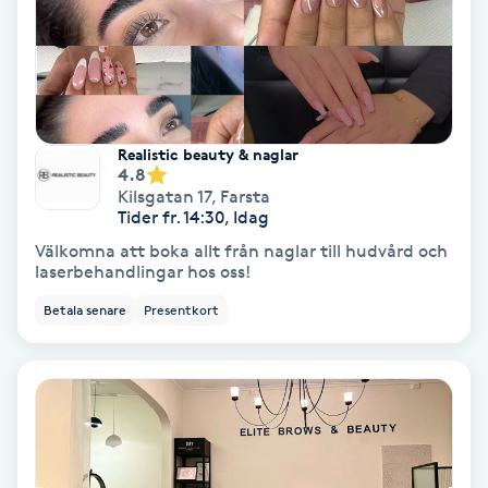
Nagelförlängning akryl
Nagelförlängning gelé
Realistic beauty & naglar
4.8
Nagelförlängning glasfiber
Kilsgatan 17
,
Farsta
Tider fr. 14:30, Idag
Nagelförlängning silke
Välkomna att boka allt från naglar till hudvård och
laserbehandlingar hos oss!
Nagelförstärkning
Betala senare
Presentkort
Nagelklippning
Nagelsvamp
Nageltrång