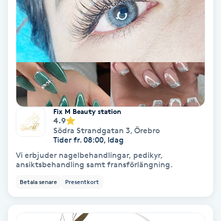
Hollywood Peel
Hot Stone Massage
Hot yoga
Hudföryngring
Fix M Beauty station
Huduppstramning
4.9
Södra Strandgatan 3
,
Örebro
Tider fr. 08:00, Idag
Hudvård
Vi erbjuder nagelbehandlingar, pedikyr,
ansiktsbehandling samt fransförlängning.
Hyaluronsyra
Betala senare
Presentkort
Hyperhidros