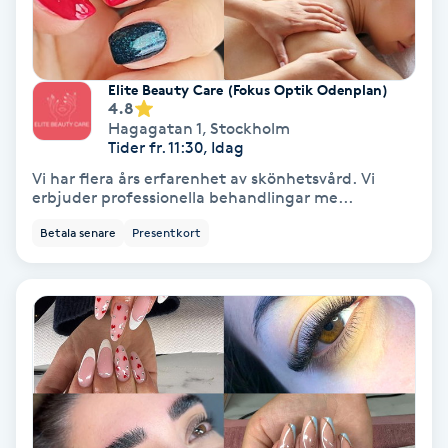
Medium
Megavolymfransar
Elite Beauty Care (Fokus Optik Odenplan)
4.8
Hagagatan 1
,
Stockholm
Melasma
Tider fr. 11:30, Idag
Vi har flera års erfarenhet av skönhetsvård. Vi
Mesoterapi
erbjuder professionella behandlingar me...
Betala senare
Presentkort
MicroPen
Microshading
Mixfransar
N
Nagelförlängning