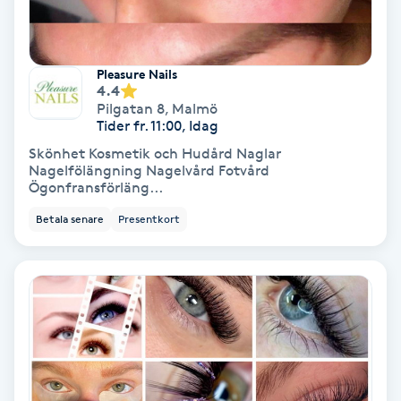
Spa
Pleasure Nails
Spa manikyr & pedikyr
4.4
Pilgatan 8
,
Malmö
Tider fr. 11:00, Idag
Spa-manikyr
Skönhet Kosmetik och Hudård Naglar
Nagelfölängning Nagelvård Fotvård
Spa-pedikyr
Ögonfransförläng...
Betala senare
Presentkort
Spraytan
Stylist
Sugaring
Svensk massage