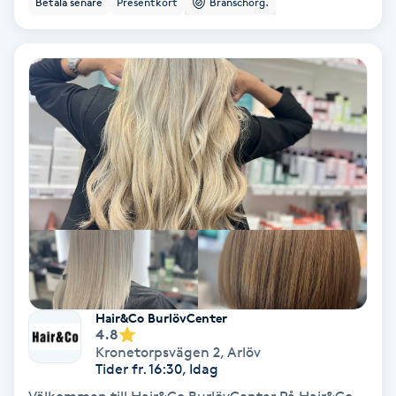
Betala senare
Presentkort
Branschorg.
Ansiktsbehandling djuprengörande
B
Babylights
Balayage
Bambumassage
Barber
Barnklippning
Hair&Co BurlövCenter
4.8
BIAB
Kronetorpsvägen 2
,
Arlöv
Tider fr. 16:30, Idag
Blowout