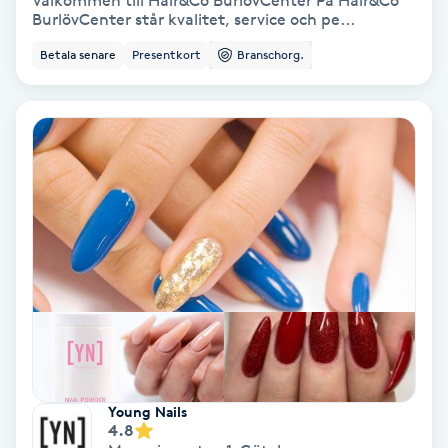
Välkommen till Hair&Co BurlövCenter På Hair&Co
BurlövCenter står kvalitet, service och pe...
Bottenfärg
Betala senare
Presentkort
Branschorg.
Brynformning
Brynfärgning
Brynplockning
Bröllopsuppsättning
C
Celluliter
Coachning
Young Nails
4.8