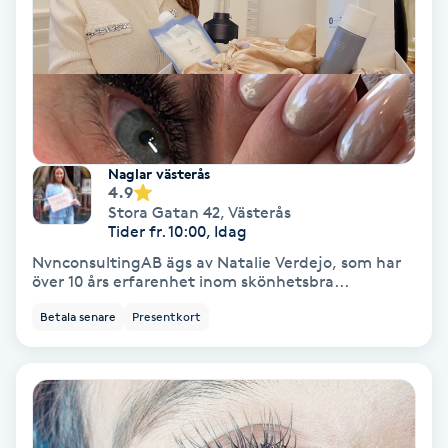
Gruppträning
Gua Sha-massage
H
Naglar västerås
Hatha Yoga
4.9
Stora Gatan 42
,
Västerås
Tider fr. 10:00, Idag
Headspa
NvnconsultingAB ägs av Natalie Verdejo, som har
över 10 års erfarenhet inom skönhetsbra...
Healing
Betala senare
Presentkort
Herrklippning
HIFU