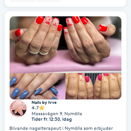
Personlig tränare
Picolaser
Piercing
Pigmentbehandling
Pigmentfläckar
Plastikkirurgi
Nails by Ivve
4.7
Powder brows
Massavägen 9
,
Nymölla
Tider fr. 12:30, Idag
Power Yoga
Blivande nagelterapeut i Nymölla som erbjuder