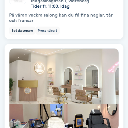
Magasinsgatan 1
,
Göteborg
Color correction
Tider fr. 11:00, Idag
På våran vackra salong kan du få fina naglar, tår
Cryoterapi
och fransar
D
Betala senare
Presentkort
Damklippning
Dermapen
Diamantslipning
E
Enzympeeling
Extensions