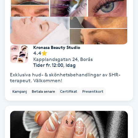
Svettbehandling
T
Tuina-massage
Kronasa Beauty Studio
4.4
Taktil massage
Kapplandsgatan 24
,
Borås
Tider fr. 12:00, Idag
Tandblekning
Exklusiva hud- & skönhetsbehandlingar av SHR-
terapeut. Välkommen!
Tandläkare
Kampanj
Betala senare
Certifikat
Presentkort
Tatuering
Tatueringsborttagning