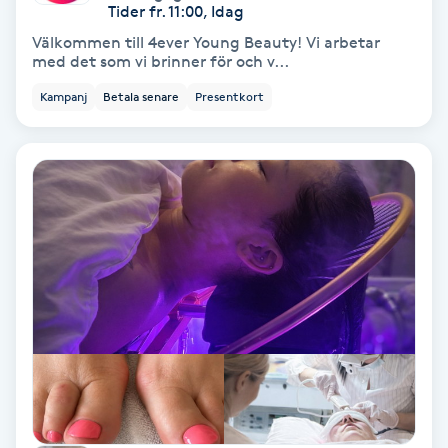
Regndroppsmassage
Tider fr. 11:00, Idag
Välkommen till 4ever Young Beauty! Vi arbetar
med det som vi brinner för och v...
Reiki
Kampanj
Betala senare
Presentkort
Reikihealing
Reiki massage
Restorative Yoga
Rosacea
Rosenmetoden
Ryggmassage
S