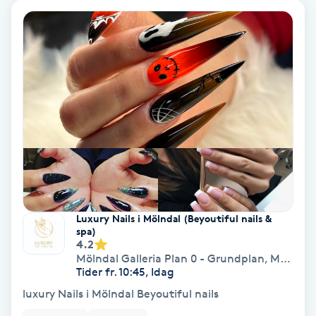
Volymfransar
Vårtor
Y
Yin Yoga
Yoga
Yoga Nidra
Luxury Nails i Mölndal (Beyoutiful nails &
spa)
Yogamassage
4.2
Z
Mölndal Galleria Plan 0 - Grundplan
,
Mölndal
Tider fr. 10:45, Idag
Zonterapi
luxury Nails i Mölndal Beyoutiful nails