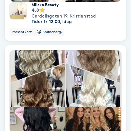
Extensions borttagning
Milexa Beauty
4.8
Cardellsgatan 19
,
Kristianstad
Eyeliner-tatuering
Tider fr. 12:00, Idag
F
Presentkort
Branschorg.
Face framing
Faceliftmassage
Fet hårbotten
Fettreducering
Fibromassage
Fillers