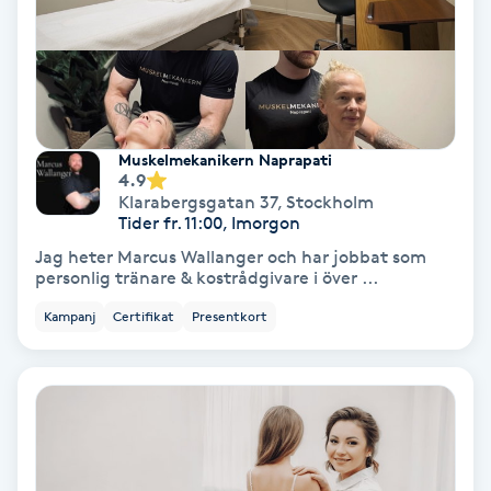
Terapi
Thaimassage
Toning
Muskelmekanikern Naprapati
4.9
Torr hårbotten
Klarabergsgatan 37
,
Stockholm
Tider fr. 11:00, Imorgon
Torrborstning
Jag heter Marcus Wallanger och har jobbat som
personlig tränare & kostrådgivare i över ...
Triggerpunktsmassage
Kampanj
Certifikat
Presentkort
Trådning
Träning