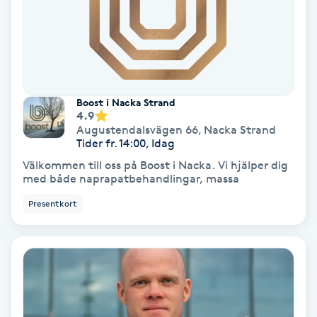
Nagelvård
Naglar borttagning
Boost i Nacka Strand
4.9
Naglar reparation
Augustendalsvägen 66
,
Nacka Strand
Tider fr. 14:00, Idag
Naprapati
Välkommen till oss på Boost i Nacka. Vi hjälper dig
med både naprapatbehandlingar, massa
Navelpiercing
Presentkort
NBE-massage
Ny frisyr
O