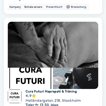
Regndroppsmassage
Kampanj
Betala senare
Presentkort
Branschorg.
Reiki
Reikihealing
Reiki massage
Restorative Yoga
Rosacea
Rosenmetoden
Cura Futuri Naprapati & Träning
4.9
Ryggmassage
Holländargatan 21B
,
Stockholm
S
Tider fr. 13:30, Idag