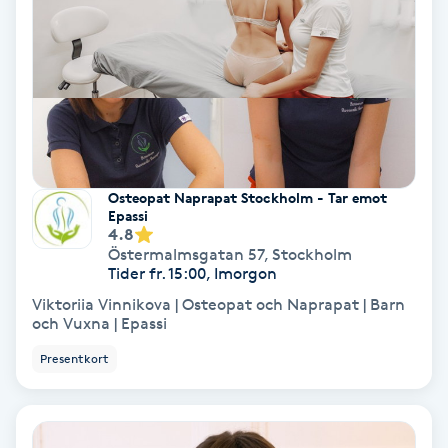
Tvätt & Fön
V
Vaccination
Vampyrbehandling
Vaxning
Osteopat Naprapat Stockholm - Tar emot
Epassi
4.8
Vaxning brasiliansk
Östermalmsgatan 57
,
Stockholm
Tider fr. 15:00, Imorgon
Viktoriia Vinnikova | Osteopat och Naprapat | Barn
Veterinär
och Vuxna | Epassi
Presentkort
Vibrationsmassage
Vinyasa Yoga