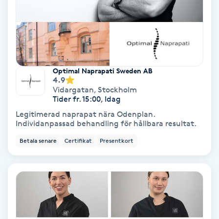
Färgning
Föning
G
Optimal Naprapati Sweden AB
4.9
Gel naglar
Vidargatan
,
Stockholm
Tider fr. 15:00, Idag
Gelenaglar
Legitimerad naprapat nära Odenplan.
Individanpassad behandling för hållbara resultat.
Gellack
Betala senare
Certifikat
Presentkort
Gellack med förstärkning
Gravidmassage
Gravidyoga