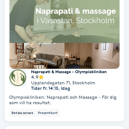
Hollywood Peel
Hot Stone Massage
Hot yoga
Hudföryngring
Huduppstramning
Naprapati & Massage - Olympiokliniken
4.9
Upplandsgatan 71
,
Stockholm
Hudvård
Tider fr. 14:15, Idag
Olympiokliniken: Naprapati och Massage – För dig
Hyaluronsyra
som vill ha resultat.
Betala senare
Presentkort
Hyperhidros