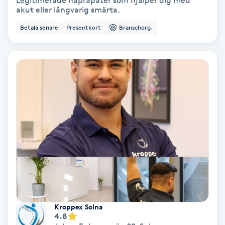
Legitimerade naprapater som hjälper dig med
akut eller långvarig smärta.
Bottenfärg
Betala senare
Presentkort
Branschorg.
Brynformning
Brynfärgning
Brynplockning
Bröllopsuppsättning
C
Celluliter
Coachning
Kroppex Solna
4.8