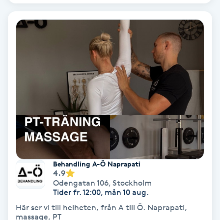
PRP (Platelet Rich Plasma)
PRX-T33
Psoriasis
PT
R
Radiofrekvens
Behandling A-Ö Naprapati
Rakning
4.9
Odengatan 106
,
Stockholm
Tider fr. 12:00, mån 10 aug.
Reflexologi
Här ser vi till helheten, från A till Ö. Naprapati,
massage, PT