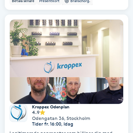
Betala senare
Presentkort
Branschorg.
Ansiktsbehandling djuprengörande
B
Babylights
Balayage
Bambumassage
Barber
Barnklippning
Kroppex Odenplan
4.9
BIAB
Odengatan 36
,
Stockholm
Tider fr. 16:00, Idag
Blowout