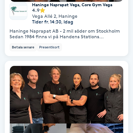
Extensions borttagning
Haninge Naprapat Vega, Core Gym Vega
4.9
Vega Allé 2
,
Haninge
Eyeliner-tatuering
Tider fr. 14:30, Idag
F
Haninge Naprapat AB - 2 mil söder om Stockholm
Sedan 1984 finns vi på Handens Stations...
Face framing
Betala senare
Presentkort
Faceliftmassage
Fet hårbotten
Fettreducering
Fibromassage
Fillers