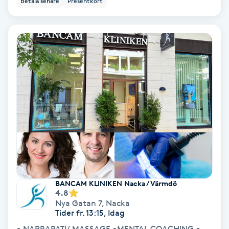
Betala senare
Presentkort
Keratinbehandling
Kinesiologi
Kinesisk medicin
Kiropraktik
Klangmassage
Klippning
BANCAM KLINIKEN Nacka / Värmdö
Klippning & Slingor
4.8
Nya Gatan 7
,
Nacka
Tider fr. 13:15, Idag
Klippning ungdom
• NAPRAPATI/ MASSAGE •MENTAL COACHING •