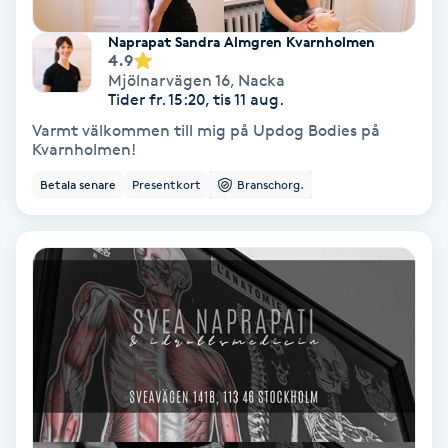
Spa
Naprapat Sandra Almgren Kvarnholmen
4.9
Mjölnarvägen 16
,
Nacka
Spa manikyr & pedikyr
Tider fr. 15:20, tis 11 aug.
Varmt välkommen till mig på Updog Bodies på
Spa-manikyr
Kvarnholmen!
Betala senare
Presentkort
Branschorg.
Spa-pedikyr
Spraytan
Stylist
Sugaring
Svensk massage