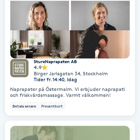
Gruppträning
Gua Sha-massage
H
Hatha Yoga
StureNaprapaten AB
4.9
Birger Jarlsgatan 34
,
Stockholm
Headspa
Tider fr. 14:40, Idag
Naprapater på Östermalm. Vi erbjuder naprapati
Healing
och friskvårdsmassage. Varmt välkommen!
Betala senare
Presentkort
Herrklippning
HIFU