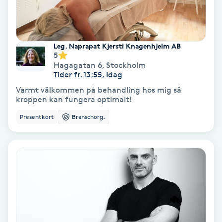
Fransförlängning Volym
Fransk manikyr
Leg. Naprapat Kjersti Knagenhjelm AB
5
Hagagatan 6
,
Stockholm
Fransrengöring
Tider fr. 13:55, Idag
Varmt välkommen på behandling hos mig så
Frekvensterapi
kroppen kan fungera optimalt!
Presentkort
Branschorg.
Friskvård
Friskvårdsmassage
Frisör
Funktionsanalys