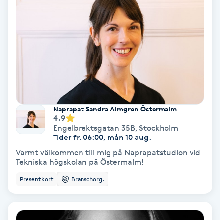
Volymfransar
Vårtor
Y
Yin Yoga
Yoga
Naprapat Sandra Almgren Östermalm
4.9
Engelbrektsgatan 35B
,
Stockholm
Yoga Nidra
Tider fr. 06:00, mån 10 aug.
Varmt välkommen till mig på Naprapatstudion vid
Tekniska högskolan på Östermalm!
Yogamassage
Z
Presentkort
Branschorg.
Zonterapi