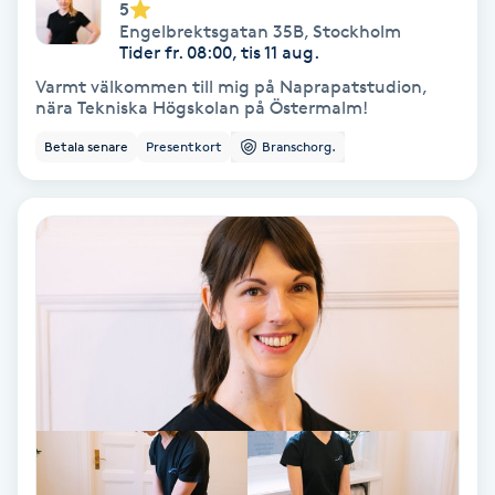
5
Engelbrektsgatan 35B
,
Stockholm
Skoinlägg
Tider fr. 08:00, tis 11 aug.
Varmt välkommen till mig på Naprapatstudion,
Skägg
nära Tekniska Högskolan på Östermalm!
Betala senare
Presentkort
Branschorg.
Skäggfärgning
Skäggklippning
Skäggtrimmning
Skönhet
Slingor
Sockring