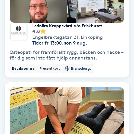
Medium
Megavolymfransar
Lednära Kroppsvård c/o Friskhuset
4.8
Engelbrektsgatan 31
,
Linköping
Melasma
Tider fr. 13:00, sön 9 aug.
Osteopati för framförallt rygg, bäcken och nacke –
för dig som inte fått hjälp annanstans.
Mesoterapi
Betala senare
Presentkort
Branschorg.
MicroPen
Microshading
Mixfransar
N
Nagelförlängning