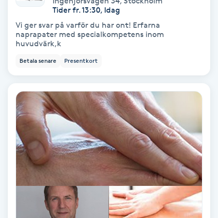
Ingenjörsvägen 34
,
Stockholm
Laserbehandling
Tider fr. 13:30, Idag
Vi ger svar på varför du har ont! Erfarna
Lashlift Keratin
naprapater med specialkompetens inom
huvudvärk,k
LED-ljusterapi
Betala senare
Presentkort
Liktornar
LPG
LPG-behandling
LPG-massage
Luggklippning