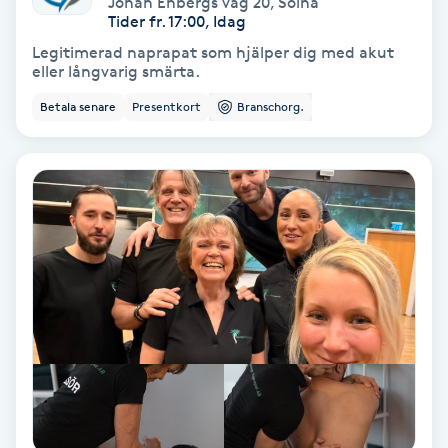
Johan Enbergs väg 20
,
Solna
Color correction
Tider fr. 17:00, Idag
Legitimerad naprapat som hjälper dig med akut
Cryoterapi
eller långvarig smärta.
D
Betala senare
Presentkort
Branschorg.
Damklippning
Dermapen
Diamantslipning
E
Enzympeeling
Extensions