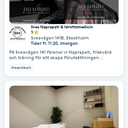
Svettbehandling
T
Svea Naprapati & Idrottsmedicin
5
Tuina-massage
Sveavägen 141B
,
Stockholm
Tider fr. 11:20, Imorgon
Taktil massage
På Sveavägen 141 förenar vi Naprapati, friskvård
och träning för att skapa förutsättningen...
Tandblekning
Presentkort
Tandläkare
Tatuering
Tatueringsborttagning