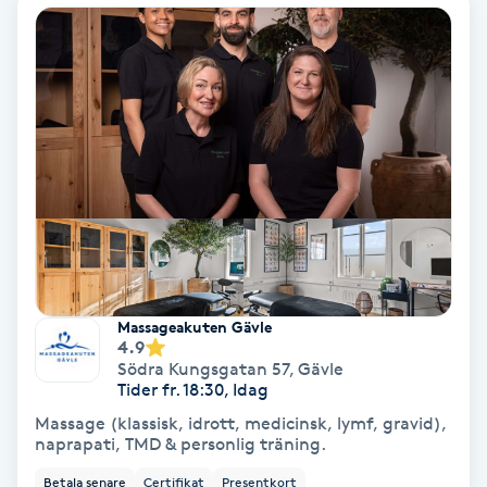
Hypnos
Hårborttagning
Hårbottenbehandling
Hårförlängning
Hårvård
Hälsa
Massageakuten Gävle
4.9
Södra Kungsgatan 57
,
Gävle
Hälsprickor
Tider fr. 18:30, Idag
I
Massage (klassisk, idrott, medicinsk, lymf, gravid),
naprapati, TMD & personlig träning.
Idrottsmassage
Betala senare
Certifikat
Presentkort