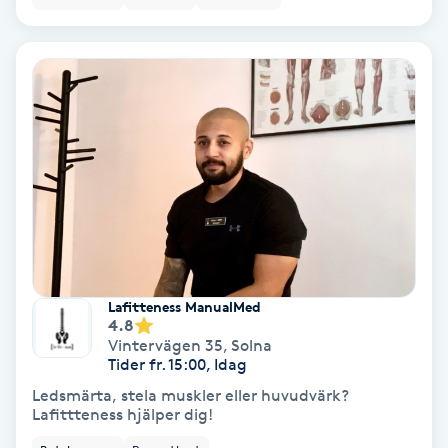
IPL
IPL hårborttagning
IR-massage
J
Japansk massage
K
Lafitteness ManualMed
K18
4.8
Vintervägen 35
,
Solna
Tider fr. 15:00, Idag
Katun fransar
Ledsmärta, stela muskler eller huvudvärk?
Lafittteness hjälper dig!
Kemisk peeling