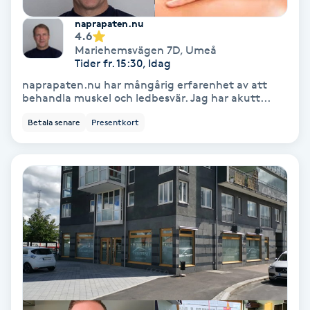
Lymfmassage
naprapaten.nu
4.6
Läpptatuering
Mariehemsvägen 7D
,
Umeå
M
Tider fr. 15:30, Idag
naprapaten.nu har mångårig erfarenhet av att
Makeup
behandla muskel och ledbesvär. Jag har akutt...
Betala senare
Presentkort
Manikyr & Pedikyr
Massage
Medial vägledning
Medicinsk massage
Meditation