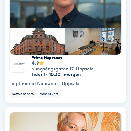
Olaplex
Olaplexbehandling
Ombre
Ombre brows
Prime Naprapati
4.9
Kungsängsgatan 17
,
Uppsala
Ombre naglar
Tider fr. 10:30, Imorgon
Legitimerad Naprapat i Uppsala
Optiker
Betala senare
Presentkort
Ortobionomi
Ortopedi