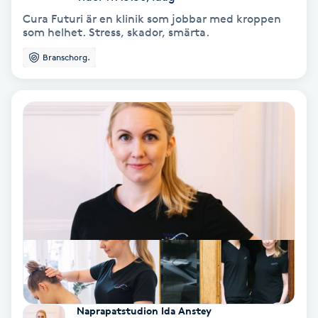
Cura Futuri är en klinik som jobbar med kroppen
Samtalsterapi
som helhet. Stress, skador, smärta.
Branschorg.
Senioryoga
Shiatsu
Singelfransar
Sjukgymnastik
Skalpmassage
Skinbooster
Sklerosering
Naprapatstudion Ida Anstey