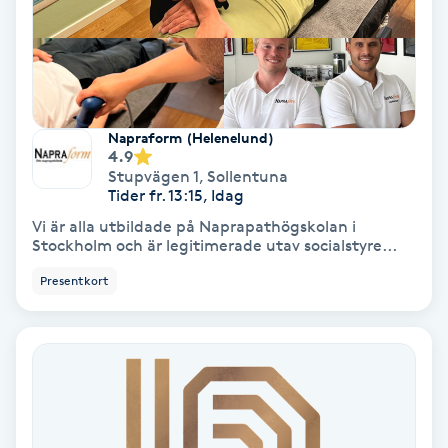
Nagelförlängning akryl
Nagelförlängning gelé
Napraform (Helenelund)
4.9
Nagelförlängning glasfiber
Stupvägen 1
,
Sollentuna
Tider fr. 13:15, Idag
Nagelförlängning silke
Vi är alla utbildade på Naprapathögskolan i
Stockholm och är legitimerade utav socialstyre...
Nagelförstärkning
Presentkort
Nagelklippning
Nagelsvamp
Nageltrång