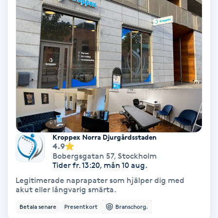
Personlig tränare
Picolaser
Piercing
Pigmentbehandling
Pigmentfläckar
Kroppex Norra Djurgårdsstaden
4.9
Bobergsgatan 57
,
Stockholm
Plastikkirurgi
Tider fr. 13:20, mån 10 aug.
Legitimerade naprapater som hjälper dig med
Powder brows
akut eller långvarig smärta.
Betala senare
Presentkort
Branschorg.
Power Yoga