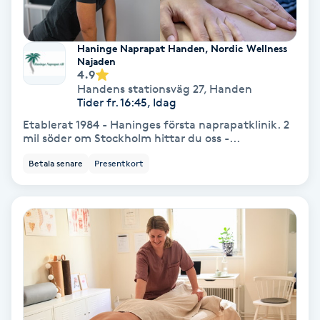
Fotmassage
Haninge Naprapat Handen, Nordic Wellness
Fotsvamp
Najaden
4.9
Handens stationsväg 27
,
Handen
Fotvård
Tider fr. 16:45, Idag
Etablerat 1984 - Haninges första naprapatklinik. 2
mil söder om Stockholm hittar du oss -...
Fransar
Betala senare
Presentkort
Fransborttagning
Fransfärgning
Fransförlängning
Fransförlängning Megavolym