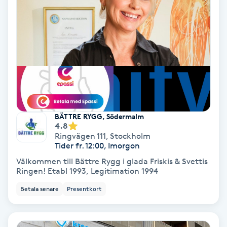
Osteopati
P
Paraffinbehandling
Pedikyr
Pensionärklippning
BÄTTRE RYGG, Södermalm
4.8
Permanent
Ringvägen 111
,
Stockholm
Tider fr. 12:00, Imorgon
Välkommen till Bättre Rygg i glada Friskis & Svettis
Permanent hårborttagning
Ringen! Etabl 1993, Legitimation 1994
Betala senare
Presentkort
Permanent ögonbrynsmakeup
Personal shopper