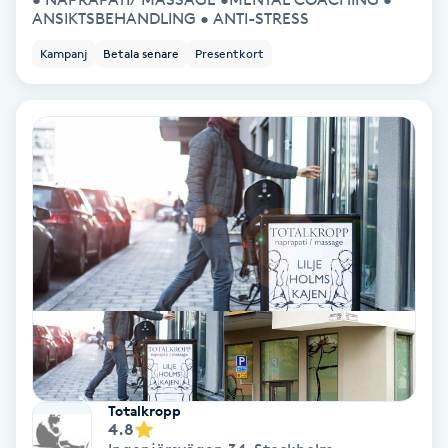
ANSIKTSBEHANDLING • ANTI-STRESS
Koppningsmassage
Kampanj
Betala senare
Presentkort
Kosmetisk tatuering
Kostrådgivning
Kroppsinpackning
Kroppspeeling
Käkledsbehandling
Kärlbehandling
L
Totalkropp
4.8