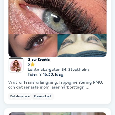
Osteopati
P
Paraffinbehandling
Pedikyr
Pensionärklippning
Glow Estetic
5
Permanent
Luntmakargatan 54
,
Stockholm
Tider fr. 16:30, Idag
Vi utför Fransförlängning, läppigmentering PMU,
Permanent hårborttagning
och det senaste inom laser hårborttagni...
Betala senare
Presentkort
Permanent ögonbrynsmakeup
Personal shopper