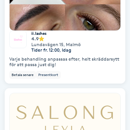
Svettbehandling
T
ii.lashes
Tuina-massage
4.9
Lundavägen 15
,
Malmö
Taktil massage
Tider fr. 12:00, Idag
Varje behandling anpassas efter, helt skräddarsytt
för att passa just dig!
Tandblekning
Betala senare
Presentkort
Tandläkare
Tatuering
Tatueringsborttagning