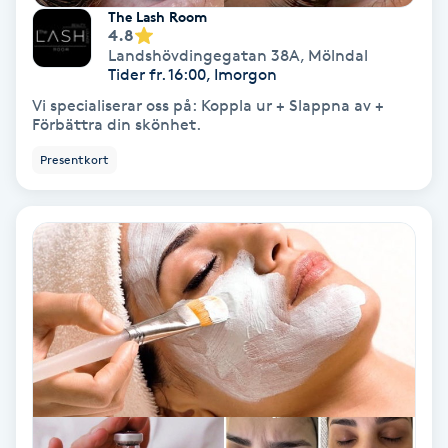
Lymfmassage
The Lash Room
4.8
Landshövdingegatan 38A
,
Mölndal
Läpptatuering
Tider fr. 16:00, Imorgon
M
Vi specialiserar oss på: Koppla ur + Slappna av +
Förbättra din skönhet.
Makeup
Presentkort
Manikyr & Pedikyr
Massage
Medial vägledning
Medicinsk massage
Meditation