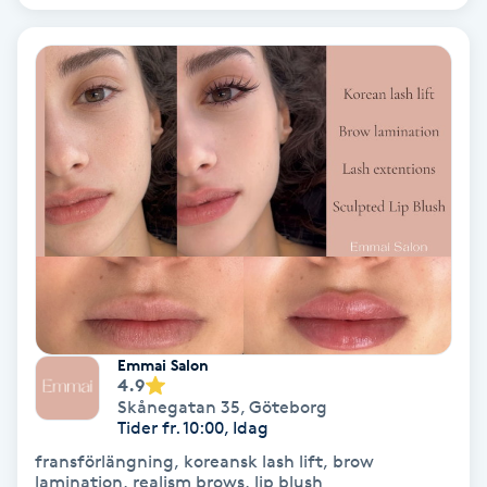
PRP (Platelet Rich Plasma)
PRX-T33
Psoriasis
PT
R
Radiofrekvens
Emmai Salon
Rakning
4.9
Skånegatan 35
,
Göteborg
Tider fr. 10:00, Idag
Reflexologi
fransförlängning, koreansk lash lift, brow
lamination, realism brows, lip blush