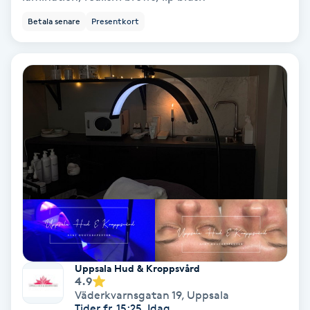
Regndroppsmassage
Betala senare
Presentkort
Reiki
Reikihealing
Reiki massage
Restorative Yoga
Rosacea
Rosenmetoden
Uppsala Hud & Kroppsvård
Ryggmassage
4.9
Väderkvarnsgatan 19
,
Uppsala
S
Tider fr. 15:25, Idag