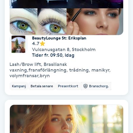
Färgning
Föning
G
BeautyLounge St: Eriksplan
4.7
Gel naglar
Vulcanusgatan 8
,
Stockholm
Tider fr. 09:50, Idag
Lash/Brow lift, Brasiliansk
Gelenaglar
vaxning,fransförlängning, trådning, manikyr,
volymfransar,bryn
Gellack
Kampanj
Betala senare
Presentkort
Branschorg.
Gellack med förstärkning
Gravidmassage
Gravidyoga