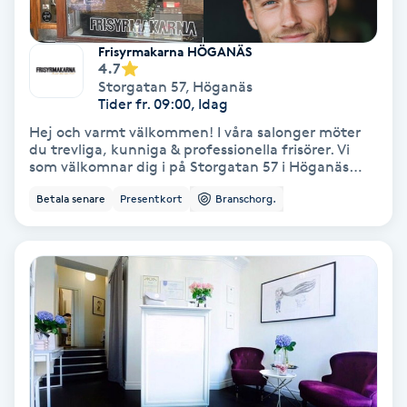
Fransförlängning Volym
Frisyrmakarna HÖGANÄS
4.7
Fransk manikyr
Storgatan 57
,
Höganäs
Tider fr. 09:00, Idag
Fransrengöring
Hej och varmt välkommen! I våra salonger möter
du trevliga, kunniga & professionella frisörer. Vi
som välkomnar dig i på Storgatan 57 i Höganäs
Frekvensterapi
heter Moa, Caroline & Emmie Vi ser fram emot din
Betala senare
Presentkort
Branschorg.
kommande bokning! Tänk på: Avbokning senare
än 24h eller inte dyker upp debiteras 100%
Friskvård
Friskvårdsmassage
Frisör
Funktionsanalys