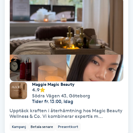
Personlig tränare
Picolaser
Piercing
Pigmentbehandling
Pigmentfläckar
Maggie Magic Beauty
4.9
Södra Vägen 43
,
Göteborg
Plastikkirurgi
Tider fr. 13:00, Idag
Upptäck kraften i återhämtning hos Magic Beauty
Powder brows
Wellness & Co. Vi kombinerar expertis m...
Kampanj
Betala senare
Presentkort
Power Yoga