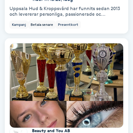
Uppsala Hud & Kroppsvård har funnits sedan 2013
Samtalsterapi
och levererar personliga, passionerade oc...
Kampanj
Betala senare
Presentkort
Senioryoga
Shiatsu
Singelfransar
Sjukgymnastik
Skalpmassage
Skinbooster
Sklerosering
Beauty and You AB