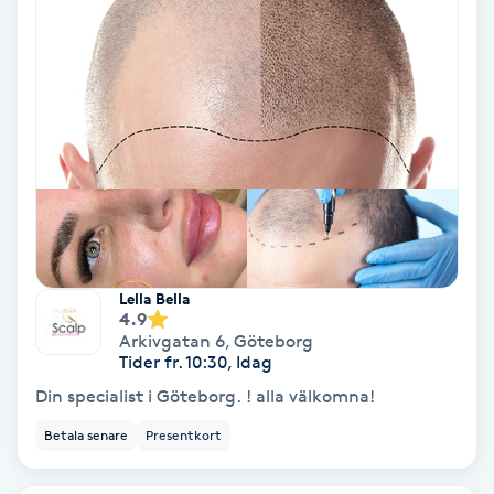
Volymfransar
Vårtor
Y
Yin Yoga
Yoga
Lella Bella
Yoga Nidra
4.9
Arkivgatan 6
,
Göteborg
Tider fr. 10:30, Idag
Yogamassage
Din specialist i Göteborg. ! alla välkomna!
Z
Betala senare
Presentkort
Zonterapi