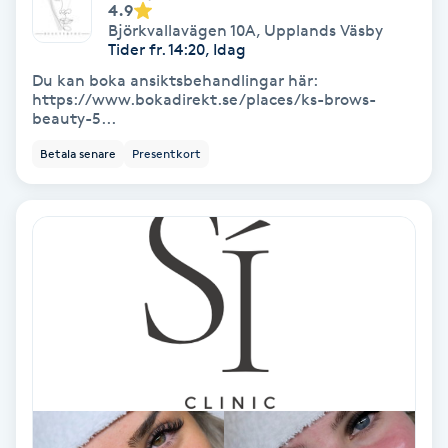
4.9
Björkvallavägen 10A
,
Upplands Väsby
Skoinlägg
Tider fr. 14:20, Idag
Du kan boka ansiktsbehandlingar här:
Skägg
https://www.bokadirekt.se/places/ks-brows-
beauty-5...
Skäggfärgning
Betala senare
Presentkort
Skäggklippning
Skäggtrimmning
Skönhet
Slingor
Sockring