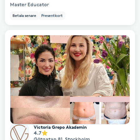
Master Educator
Keratinbehandling
Betala senare
Presentkort
Kinesiologi
Kinesisk medicin
Kiropraktik
Klangmassage
Klippning
Klippning & Slingor
Victoria Grepo Akademin
4.7
Klippning ungdom
Götgatan 81
,
Stockholm