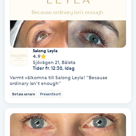
Terapi
Thaimassage
Toning
Salong Leyla
Torr hårbotten
4.9
Sjövägen 21
,
Bålsta
Tider fr. 12:30, Idag
Torrborstning
Varmt välkomna till Salong Leyla! ”Because
ordinary isn’t enough”
Triggerpunktsmassage
Betala senare
Presentkort
Trådning
Träning