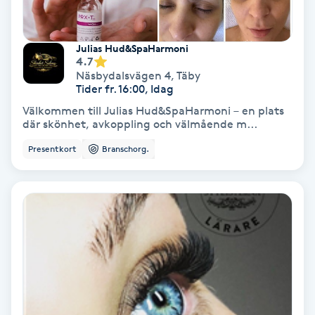
Medium
Julias Hud&SpaHarmoni
Megavolymfransar
4.7
Näsbydalsvägen 4
,
Täby
Tider fr. 16:00, Idag
Melasma
Välkommen till Julias Hud&SpaHarmoni – en plats
där skönhet, avkoppling och välmående m...
Mesoterapi
Presentkort
Branschorg.
MicroPen
Microshading
Mixfransar
N
Nagelförlängning