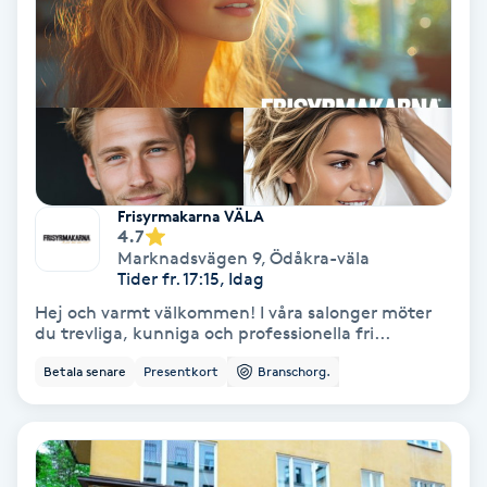
Gruppträning
Gua Sha-massage
H
Hatha Yoga
Frisyrmakarna VÄLA
4.7
Marknadsvägen 9
,
Ödåkra-väla
Headspa
Tider fr. 17:15, Idag
Hej och varmt välkommen! I våra salonger möter
Healing
du trevliga, kunniga och professionella fri...
Betala senare
Presentkort
Branschorg.
Herrklippning
HIFU