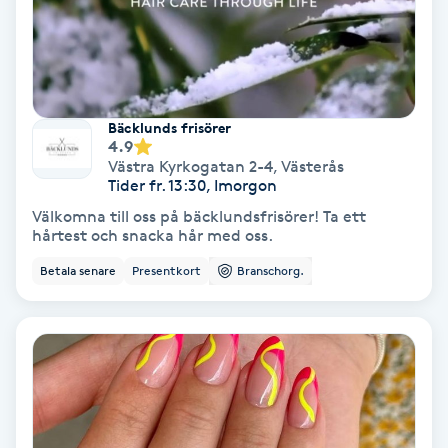
Nagelvård
Naglar borttagning
Bäcklunds frisörer
4.9
Naglar reparation
Västra Kyrkogatan 2-4
,
Västerås
Tider fr. 13:30, Imorgon
Välkomna till oss på bäcklundsfrisörer! Ta ett
Naprapati
hårtest och snacka hår med oss.
Betala senare
Presentkort
Branschorg.
Navelpiercing
NBE-massage
Ny frisyr
O