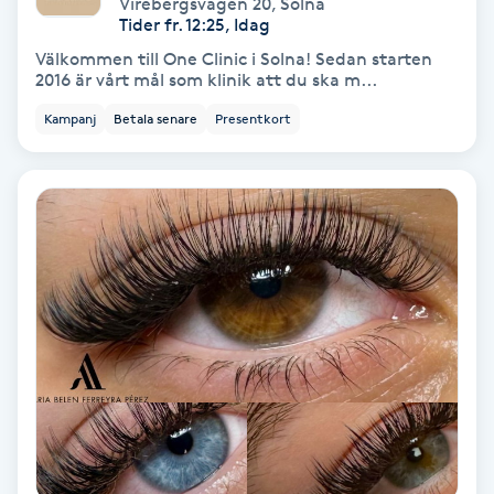
Laserbehandling
Virebergsvägen 20
,
Solna
Tider fr. 12:25, Idag
Välkommen till One Clinic i Solna! Sedan starten
Lashlift Keratin
2016 är vårt mål som klinik att du ska m...
Kampanj
Betala senare
Presentkort
LED-ljusterapi
Liktornar
LPG
LPG-behandling
LPG-massage
Luggklippning