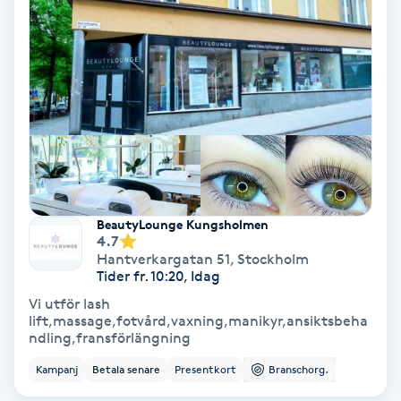
Hollywood Peel
Hot Stone Massage
Hot yoga
Hudföryngring
Huduppstramning
BeautyLounge Kungsholmen
4.7
Hantverkargatan 51
,
Stockholm
Hudvård
Tider fr. 10:20, Idag
Vi utför lash
Hyaluronsyra
lift,massage,fotvård,vaxning,manikyr,ansiktsbeha
ndling,fransförlängning
Hyperhidros
Kampanj
Betala senare
Presentkort
Branschorg.