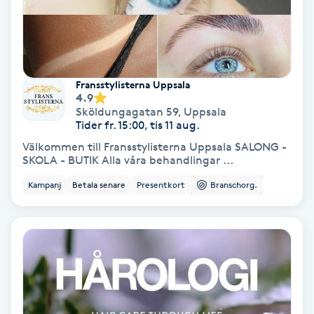
Nagelförlängning akryl
Nagelförlängning gelé
Fransstylisterna Uppsala
4.9
Sköldungagatan 59
,
Uppsala
Nagelförlängning glasfiber
Tider fr. 15:00, tis 11 aug.
Välkommen till Fransstylisterna Uppsala SALONG -
Nagelförlängning silke
SKOLA - BUTIK Alla våra behandlingar ...
Kampanj
Betala senare
Presentkort
Branschorg.
Nagelförstärkning
Nagelklippning
Nagelsvamp
Nageltrång