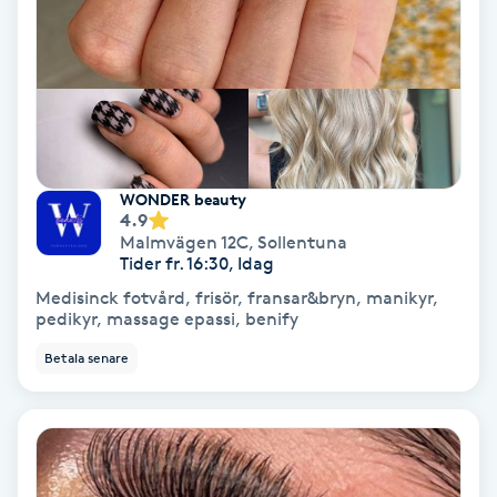
Olaplex
Olaplexbehandling
Ombre
WONDER beauty
Ombre brows
4.9
Malmvägen 12C
,
Sollentuna
Tider fr. 16:30, Idag
Ombre naglar
Medisinck fotvård, frisör, fransar&bryn, manikyr,
pedikyr, massage epassi, benify
Optiker
Betala senare
Ortobionomi
Ortopedi