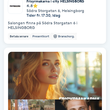
Frisyrmakarna i city HELSINGBORG
4.8
Fotmassage
Södra Storgatan 6
,
Helsingborg
Tider fr. 17:30, Idag
Fotsvamp
Salongen finns på Södra Storgatan 6 i
HELSINGBORG
Fotvård
Betala senare
Presentkort
Branschorg.
Fransar
Fransborttagning
Fransfärgning
Fransförlängning
Fransförlängning Megavolym