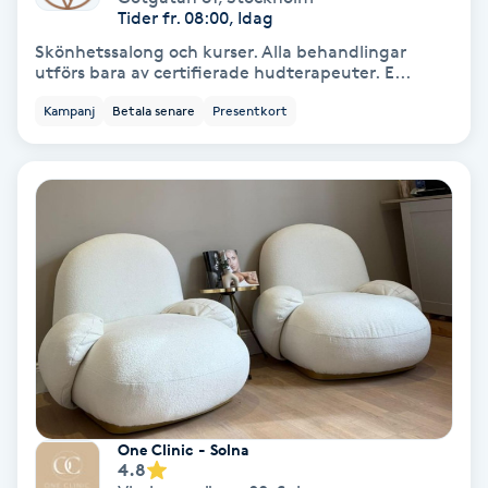
Tider fr. 08:00, Idag
Koppningsmassage
Skönhetssalong och kurser. Alla behandlingar
utförs bara av certifierade hudterapeuter. E...
Kosmetisk tatuering
Kampanj
Betala senare
Presentkort
Kostrådgivning
Kroppsinpackning
Kroppspeeling
Käkledsbehandling
Kärlbehandling
L
One Clinic - Solna
4.8