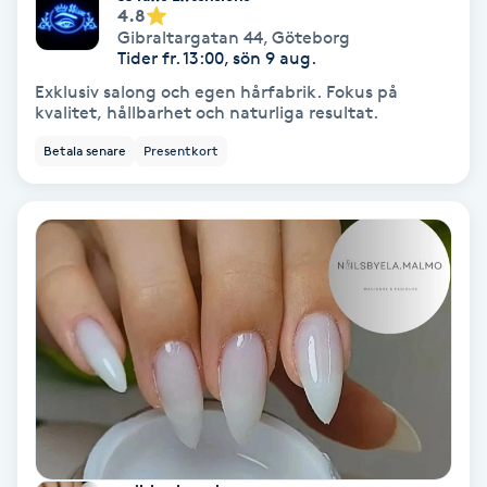
Color correction
4.8
Gibraltargatan 44
,
Göteborg
Tider fr. 13:00, sön 9 aug.
Cryoterapi
Exklusiv salong och egen hårfabrik. Fokus på
D
kvalitet, hållbarhet och naturliga resultat.
Betala senare
Presentkort
Damklippning
Dermapen
Diamantslipning
E
Enzympeeling
Extensions