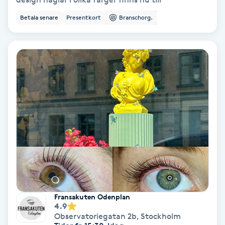
Ansiktsbehandling djuprengörande
Betala senare
Presentkort
Branschorg.
B
Babylights
Balayage
Bambumassage
Barber
Barnklippning
BIAB
Fransakuten Odenplan
4.9
Observatoriegatan 2b
,
Stockholm
Blowout