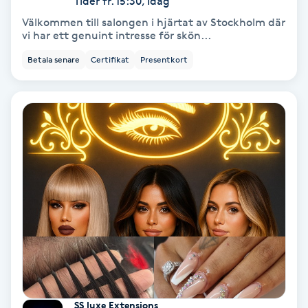
Tider fr. 15:30, Idag
Välkommen till salongen i hjärtat av Stockholm där
Bottenfärg
vi har ett genuint intresse för skön...
Betala senare
Certifikat
Presentkort
Brynformning
Brynfärgning
Brynplockning
Bröllopsuppsättning
C
Celluliter
Coachning
SS luxe Extensions