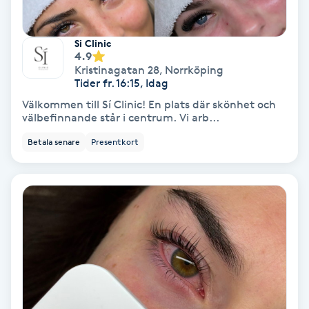
Spa
Si Clinic
4.9
Spa manikyr & pedikyr
Kristinagatan 28
,
Norrköping
Tider fr. 16:15, Idag
Spa-manikyr
Välkommen till Sí Clinic! En plats där skönhet och
välbefinnande står i centrum. Vi arb...
Spa-pedikyr
Betala senare
Presentkort
Spraytan
Stylist
Sugaring
Svensk massage