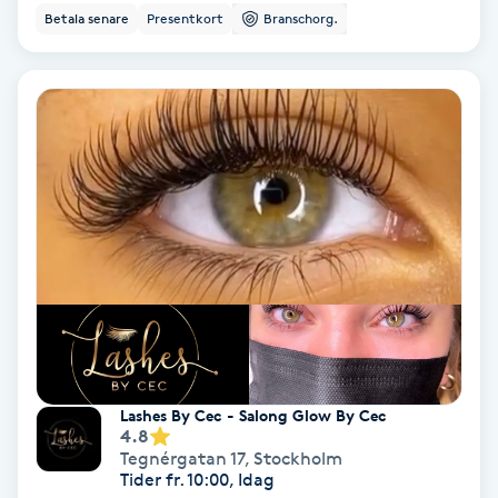
Betala senare
Presentkort
Branschorg.
IPL
IPL hårborttagning
IR-massage
J
Japansk massage
K
K18
Katun fransar
Lashes By Cec - Salong Glow By Cec
4.8
Tegnérgatan 17
,
Stockholm
Kemisk peeling
Tider fr. 10:00, Idag