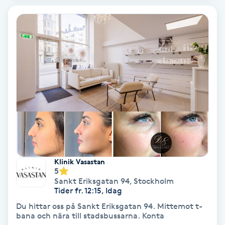
Hypnos
Hårborttagning
Hårbottenbehandling
Hårförlängning
Hårvård
Hälsa
Klinik Vasastan
5
Hälsprickor
Sankt Eriksgatan 94
,
Stockholm
Tider fr. 12:15, Idag
I
Du hittar oss på Sankt Eriksgatan 94. Mittemot t-
bana och nära till stadsbussarna. Konta
Idrottsmassage