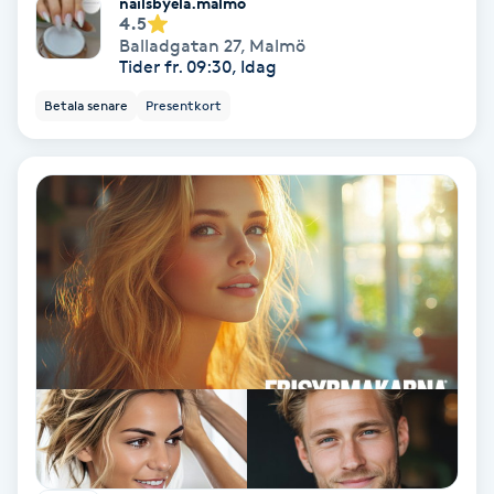
nailsbyela.malmo
Extensions borttagning
4.5
Balladgatan 27
,
Malmö
Eyeliner-tatuering
Tider fr. 09:30, Idag
F
Betala senare
Presentkort
Face framing
Faceliftmassage
Fet hårbotten
Fettreducering
Fibromassage
Fillers