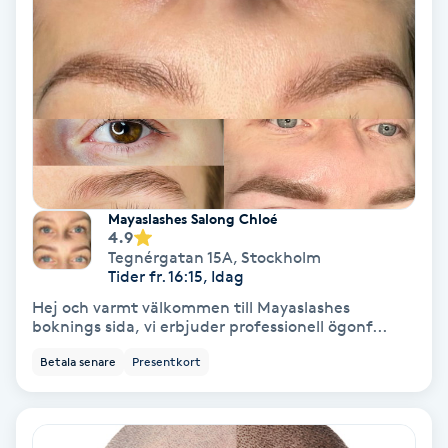
Tvätt & Fön
V
Vaccination
Vampyrbehandling
Vaxning
Mayaslashes Salong Chloé
4.9
Vaxning brasiliansk
Tegnérgatan 15A
,
Stockholm
Tider fr. 16:15, Idag
Hej och varmt välkommen till Mayaslashes
Veterinär
boknings sida, vi erbjuder professionell ögonf...
Betala senare
Presentkort
Vibrationsmassage
Vinyasa Yoga