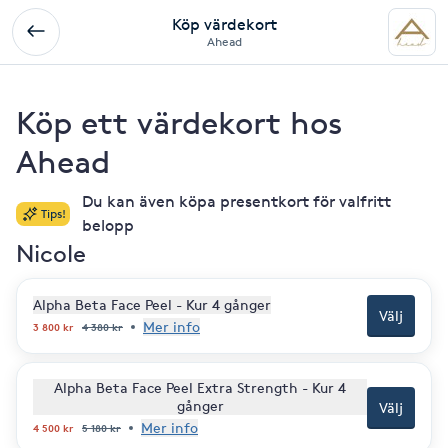
Köp värdekort
Ahead
Köp ett värdekort hos
Ahead
Du kan även köpa presentkort för valfritt
Tips!
belopp
Nicole
Alpha Beta Face Peel - Kur 4 gånger
Välj
Mer info
3 800
kr
4 380
kr
Alpha Beta Face Peel Extra Strength - Kur 4
gånger
Välj
Mer info
4 500
kr
5 180
kr