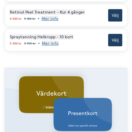
Retinol Peel Treatment - Kur 4 gånger
Välj
Mer info
4 500
kr
5 180
kr
Spraytanning Helkropp - 10 kort
Välj
Mer info
3 300
kr
3 750
kr