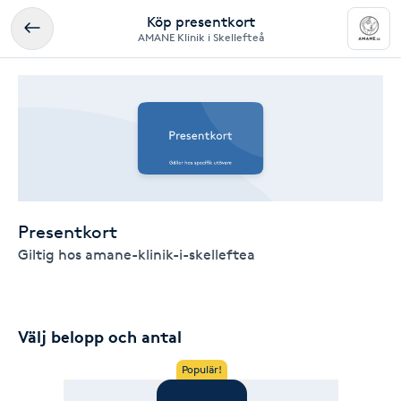
Köp presentkort
AMANE Klinik i Skellefteå
Presentkort
Giltig hos amane-klinik-i-skelleftea
Välj belopp och antal
Populär!